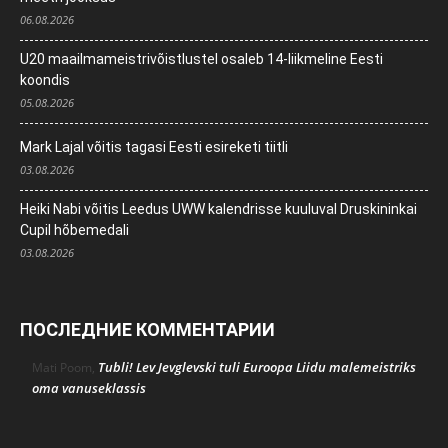
06.08.2026
U20 maailmameistrivõistlustel osaleb 14-liikmeline Eesti
koondis
05.08.2026
Mark Lajal võitis tagasi Eesti esireketi tiitli
03.08.2026
Heiki Nabi võitis Leedus UWW kalendrisse kuuluval Druskininkai
Cupil hõbemedali
03.08.2026
ПОСЛЕДНИЕ КОММЕНТАРИИ
Tubli! Lev Jevglevski tuli Euroopa Liidu malemeistriks
Mati Poom
,
oma vanuseklassis