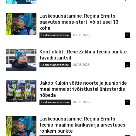
Laskesuusatamine: Regina Ermits
saavutas mass-starti võistlusel 13.
koha
07.03.2026
Laskesuusatamine
0
Kontiolahti: Rene Zakhna teenis punkte
tavadistantsil
06.03.2026
Laskesuusatamine
0
Jakob Kulbin võitis noorte ja juunioride
maailmameistrivõistlustel ühisstardis
hõbeda
06.03.2026
Laskesuusatamine
0
Laskesuusatamine: Regina Ermits
teenis maailma karikasarja arvestuses
rohkem punkte