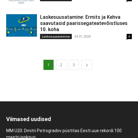
Laskesuusatamine: Ermits ja Kehva
saavutasid paarissegateatevõistluses
10. koha
24.01.2026
Laskesuusatamine
0
1
2
3
Viimased uudised
MM U20: Dmitri Petrogradov püstitas Eesti uue rekordi 100
meetri jooksus