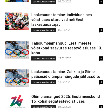
05.03.2026
Laskesuusatamine
0
Laskesuusatamine: individuaalses
võistluses stardivad neli Eesti
laskesuusatajat
05.03.2026
Laskesuusatamine
0
Taliolümpiamängud: Eesti meeste
võistkond saavutas teatevõistluses 13.
koha
17.02.2026
Laskesuusatamine
0
Laskesuusatamine: Zahkna ja Siimer
pääsesid olümpiamängude jälitussõitu
13.02.2026
Laskesuusatamine
0
Olümpiamängud 2026: Eesti meeskond
15. kohal segateatevõistluses
08.02.2026
Laskesuusatamine
0