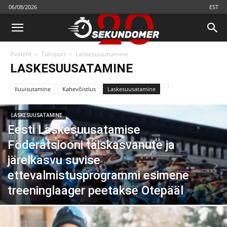
06/08/2026
EST
Avaleht
Talisport
Laskesuusatamine
LASKESUUSATAMINE
Iluuisutamine
Kahevõistlus
Laskesuusatamine
LASKESUUSATAMINE
Eesti Laskesuusatamise
Föderatsiooni täiskasvanute ja
järelkasvu suvise
ettevalmistusprogrammi esimene
treeninglaager peetakse Otepääl