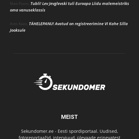
Tubli! Lev Jevglevski tuli Euroopa Liidu malemeistriks
Mati Poom
,
oma vanuseklassis
TÄHELEPANU! Avatud on registreerimine VI Kahe Silla
Ants Kaev
,
Jooksule
MEIST
Sekundomer.ee - Eesti spordiportaal. Uudised,
fotoreportaažid, intervjuud, ülevaade erinevatest