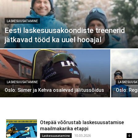
LASKESUUSATAMINE
Eesti laskesuusakoondiste treenerid
jätkavad tööd ka uuel hooajal
LASKESUUSATAMINE
LASKESUUSA
Oslo: Siimer ja Kehva osalevad jälitussõidus
Oslo: Reg
Otepää võõrustab laskesuusatamise
maailmakarika etappi
10.03.2026
Laskesuusatamine
0