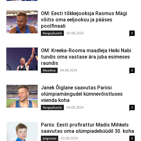
OM: Eesti tõkkejooksja Rasmus Mägi
võitis oma eeljooksu ja pääses
poolfinaali
05.08.2024
Kergejõustik
0
OM: Kreeka-Rooma maadleja Heiki Nabi
tundis oma vastase ära juba esimeses
raundis
04.08.2024
Maadlus
0
Janek Õiglane saavutas Pariisi
olümpiamängudel kümnevõistluses
viienda koha
04.08.2024
Kergejõustik
0
Pariis: Eesti profirattur Madis Mihkels
saavutas oma olümpiadebüüdil 30. koha
03.08.2024
Jalgratas
0