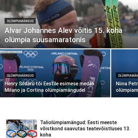
OLÜMPIAMÄNGUD
Alvar Johannes Alev võitis 15. koha
olümpia suusamaratonis
OLÜMPIAMÄNGUD
OLÜMPIAMÄ
Henry Sildaru tõi Eestile esimese medali
Niina Pet
Milano ja Cortina olümpiamängudel
olümpiam
Taliolümpiamängud: Eesti meeste
võistkond saavutas teatevõistluses 13.
koha