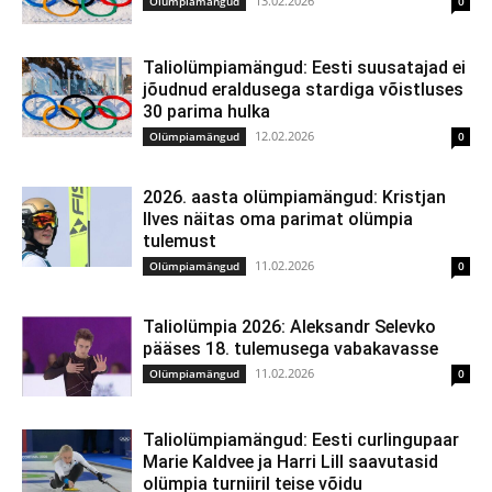
13.02.2026
Olümpiamängud
0
Taliolümpiamängud: Eesti suusatajad ei
jõudnud eraldusega stardiga võistluses
30 parima hulka
12.02.2026
Olümpiamängud
0
2026. aasta olümpiamängud: Kristjan
Ilves näitas oma parimat olümpia
tulemust
11.02.2026
Olümpiamängud
0
Taliolümpia 2026: Aleksandr Selevko
pääses 18. tulemusega vabakavasse
11.02.2026
Olümpiamängud
0
Taliolümpiamängud: Eesti curlingupaar
Marie Kaldvee ja Harri Lill saavutasid
olümpia turniiril teise võidu