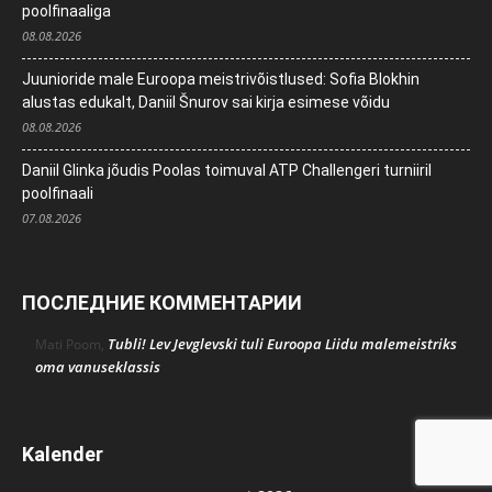
poolfinaaliga
08.08.2026
Juunioride male Euroopa meistrivõistlused: Sofia Blokhin
alustas edukalt, Daniil Šnurov sai kirja esimese võidu
08.08.2026
Daniil Glinka jõudis Poolas toimuval ATP Challengeri turniiril
poolfinaali
07.08.2026
ПОСЛЕДНИЕ КОММЕНТАРИИ
Tubli! Lev Jevglevski tuli Euroopa Liidu malemeistriks
Mati Poom
,
oma vanuseklassis
Kalender