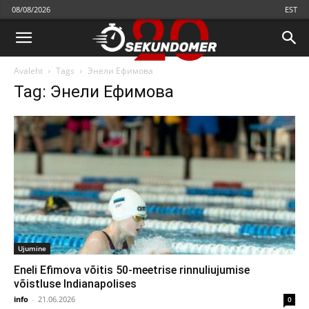
08/08/2026
EST
Avaleht
Tags
Энели Ефимова
Tag: Энели Ефимова
Ujumine
Eneli Efimova võitis 50-meetrise rinnuliujumise
võistluse Indianapolises
info
-
21.06.2026
0