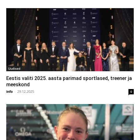
Uudised
Eestis valiti 2025. aasta parimad sportlased, treener ja
meeskond
info
-
29.12.2025
0