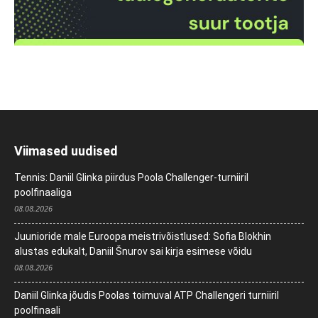
Viimased uudised
Tennis: Daniil Glinka piirdus Poola Challenger-turniiril
poolfinaaliga
08.08.2026
Juunioride male Euroopa meistrivõistlused: Sofia Blokhin
alustas edukalt, Daniil Šnurov sai kirja esimese võidu
08.08.2026
Daniil Glinka jõudis Poolas toimuval ATP Challengeri turniiril
poolfinaali