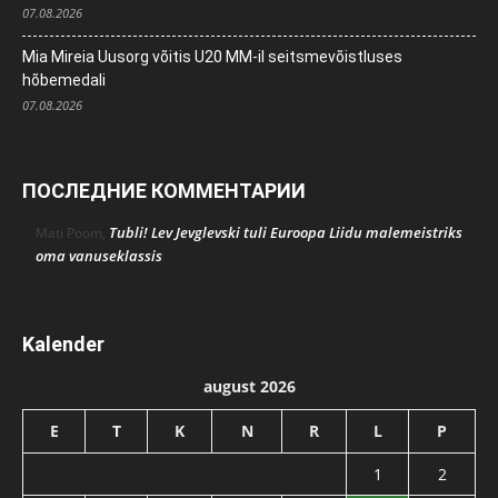
07.08.2026
Mia Mireia Uusorg võitis U20 MM-il seitsmevõistluses
hõbemedali
07.08.2026
ПОСЛЕДНИЕ КОММЕНТАРИИ
Tubli! Lev Jevglevski tuli Euroopa Liidu malemeistriks
Mati Poom
,
oma vanuseklassis
Kalender
august 2026
E
T
K
N
R
L
P
1
2