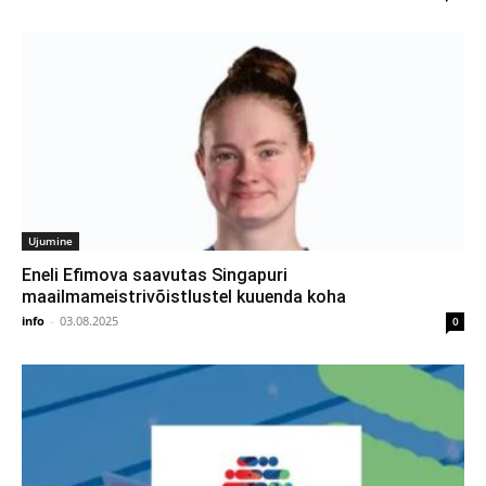
Ujumine
Eneli Efimova saavutas Singapuri
maailmameistrivõistlustel kuuenda koha
info
-
03.08.2025
0