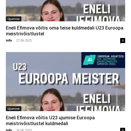
Ujumine
Eneli Efimova võitis oma teise kuldmedali U23 Euroopa
meistrivõistlustel
info
-
27.06.2025
0
Ujumine
Eneli Efimova võitis U23 ujumise Euroopa
meistrivõistlustel kuldmedali
info
-
26.06.2025
0