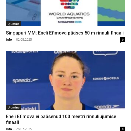
Ujumine
Singapuri MM: Eneli Efimova pääses 50 m rinnuli finaali
info
-
02.08.2025
0
Ujumine
Eneli Efimova ei pääsenud 100 meetri rinnuliujumise
finaali
info
-
28.07.2025
0