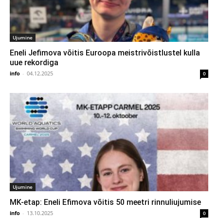
Ujumine
Eneli Jefimova võitis Euroopa meistrivõistlustel kulla
uue rekordiga
info
-
04.12.2025
0
Ujumine
MK-etap: Eneli Efimova võitis 50 meetri rinnuliujumise
info
-
13.10.2025
0