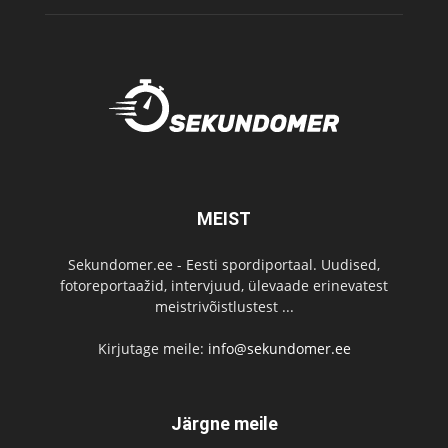
MEIST
Sekundomer.ee - Eesti spordiportaal. Uudised,
fotoreportaažid, intervjuud, ülevaade erinevatest
meistrivõistlustest ...
Kirjutage meile:
info@sekundomer.ee
Järgne meile