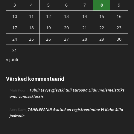
3
4
5
6
7
8
9
10
11
12
13
14
15
16
17
18
19
20
21
22
23
24
25
26
27
28
29
30
31
« juuli
Värsked kommentaarid
Tubli! Lev Jevglevski tuli Euroopa Liidu malemeistriks
Mati Poom
,
oma vanuseklassis
TÄHELEPANU! Avatud on registreerimine VI Kahe Silla
Ants Kaev
,
Jooksule