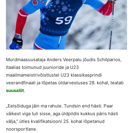
Murdmaasuusataja
Anders Veerpalu jõudis Schilparios,
Itaalias toimunud juunioride ja U23
maailmameistrivõistlustel U23 klassikasprindi
veerandfinaali ja lõpetas üldarvestuses 28. kohal, teatab
suusaliit
.
„
Eelsõiduga
jäin ma rahule. Tundsin end hästi. Paar
väikest viga tuli sisse, aga üldpildis kukkus päris hästi
välja,” ütles kvalifikatsiooni 25. kohal lõpetanud
noorsportlane.