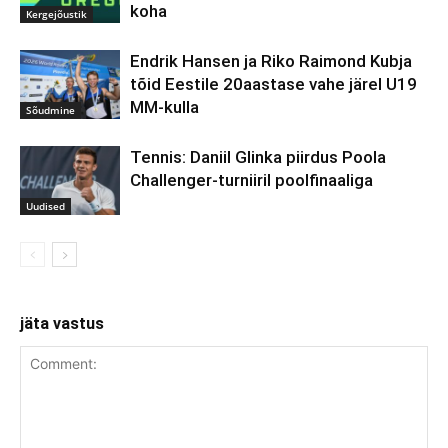
koha
Kergejõustik
Endrik Hansen ja Riko Raimond Kubja
tõid Eestile 20aastase vahe järel U19
MM-kulla
Sõudmine
Tennis: Daniil Glinka piirdus Poola
Challenger-turniiril poolfinaaliga
Uudised
jäta vastus