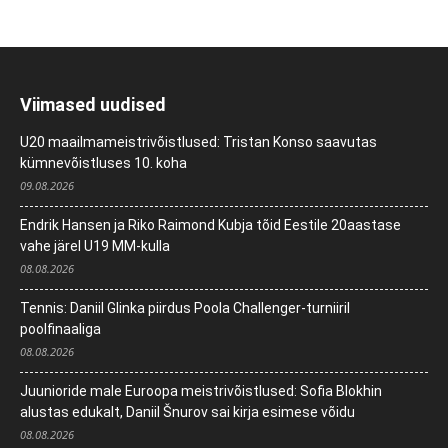
Viimased uudised
U20 maailmameistrivõistlused: Tristan Konso saavutas
kümnevõistluses 10. koha
09.08.2026
Endrik Hansen ja Riko Raimond Kubja tõid Eestile 20aastase
vahe järel U19 MM-kulla
08.08.2026
Tennis: Daniil Glinka piirdus Poola Challenger-turniiril
poolfinaaliga
08.08.2026
Juunioride male Euroopa meistrivõistlused: Sofia Blokhin
alustas edukalt, Daniil Šnurov sai kirja esimese võidu
08.08.2026