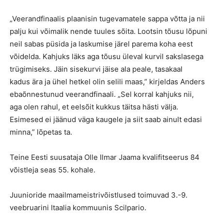
„
Veerandfinaali
s plaanisin tugevamatele sappa võtta ja nii
palju kui võimalik nende tuules sõita. Lootsin tõusu lõpuni
neil sabas püsida ja laskumise järel parema koha eest
võidelda. Kahjuks läks aga tõusu üleval kurvil sakslasega
trügimiseks. Jäin sisekurvi jäise ala peale, tasakaal
kadus ära ja ühel hetkel olin selili maas,” kirjeldas Anders
ebaõnnestunud veerandfinaali.
„
Se
l korral kahjuks nii,
aga olen rahul, et eelsõit kukkus täitsa hästi välja.
Esimesed ei jäänud väga kaugele ja siit saab ainult edasi
minna,” lõpetas ta.
Teine Eesti suusataja Olle Ilmar Jaama kvalifitseerus 84
võistleja seas 55. kohale.
Juunioride maailmameistrivõistlused toimuvad 3.-9.
veebruarini Itaalia kommuunis Scilpario.