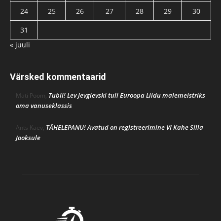
24
25
26
27
28
29
30
31
« juuli
Värsked kommentaarid
Tubli! Lev Jevglevski tuli Euroopa Liidu malemeistriks
Mati Poom
,
oma vanuseklassis
TÄHELEPANU! Avatud on registreerimine VI Kahe Silla
Ants Kaev
,
Jooksule