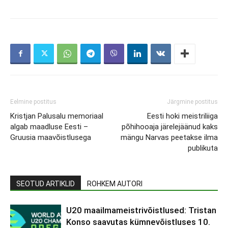
Eelmine postitus
Järgmine postitus
Kristjan Palusalu memoriaal
Eesti hoki meistriliiga
algab maadluse Eesti –
põhihooaja järelejäänud kaks
Gruusia maavõistlusega
mängu Narvas peetakse ilma
publikuta
SEOTUD ARTIKLID
ROHKEM AUTORI
U20 maailmameistrivõistlused: Tristan
Konso saavutas kümnevõistluses 10.