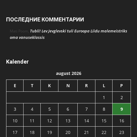
ПОСЛЕДНИЕ КОММЕНТАРИИ
Tubli! Lev Jevglevski tuli Euroopa Liidu malemeistriks
Mati Poom
,
oma vanuseklassis
Kalender
august 2026
E
T
K
N
R
L
P
1
2
3
4
5
6
7
8
9
10
11
12
13
14
15
16
17
18
19
20
21
22
23