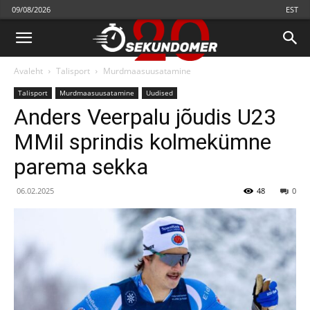
09/08/2026
EST
Avaleht
Talisport
Murdmaasuusatamine
Talisport
Murdmaasuusatamine
Uudised
Anders Veerpalu jõudis U23
MMil sprindis kolmekümne
parema sekka
06.02.2025
48
0