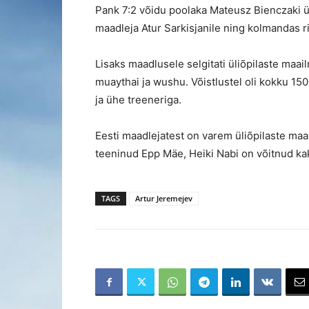
Pank 7:2 võidu poolaka Mateusz Bienczaki üle
maadleja Atur Sarkisjanile ning kolmandas r
Lisaks maadlusele selgitati üliõpilaste maailm
muaythai ja wushu. Võistlustel oli kokku 1500
ja ühe treeneriga.
Eesti maadlejatest on varem üliõpilaste ma
teeninud Epp Mäe, Heiki Nabi on võitnud ka
TAGS
Artur Jeremejev