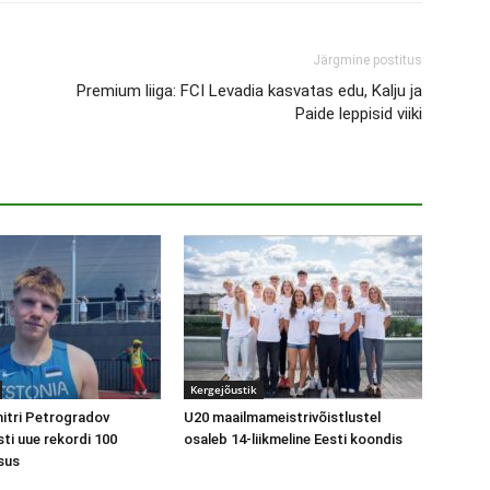
Järgmine postitus
Premium liiga: FCI Levadia kasvatas edu, Kalju ja
Paide leppisid viiki
Kergejõustik
itri Petrogradov
U20 maailmameistrivõistlustel
sti uue rekordi 100
osaleb 14-liikmeline Eesti koondis
sus