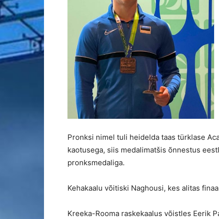
Pronksi nimel tuli heidelda taas türklase Ac
kaotusega, siis medalimatšis õnnestus eestlas
pronksmedaliga.
Kehakaalu võitiski Naghousi, kes alitas fina
Kreeka-Rooma raskekaalus võistles Eerik Pank