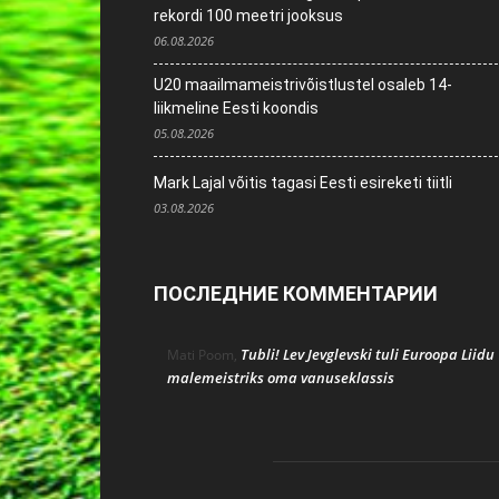
rekordi 100 meetri jooksus
06.08.2026
U20 maailmameistrivõistlustel osaleb 14-
liikmeline Eesti koondis
05.08.2026
Mark Lajal võitis tagasi Eesti esireketi tiitli
03.08.2026
ПОСЛЕДНИЕ КОММЕНТАРИИ
Tubli! Lev Jevglevski tuli Euroopa Liidu
Mati Poom
,
malemeistriks oma vanuseklassis