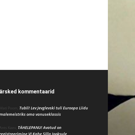
ärsked kommentaarid
Tubli! Lev Jevglevski tuli Euroopa Liidu
Mati Poom
,
malemeistriks oma vanuseklassis
TÄHELEPANU! Avatud on
Ants Kaev
,
registreerimine VI Kahe Silla Jooksule