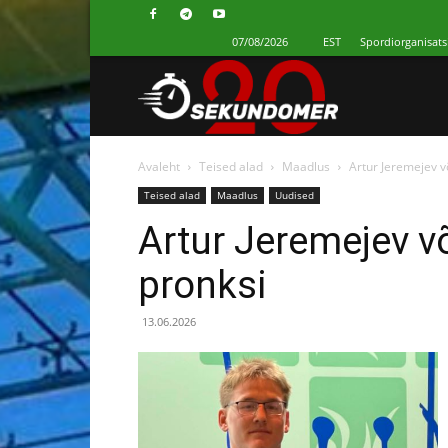
07/08/2026
EST
Spordiorganisats
Секундомер
Avaleht
Teised alad
Maadlus
Artur Jeremejev võ
Teised alad
Maadlus
Uudised
Artur Jeremejev võ
pronksi
13.06.2026