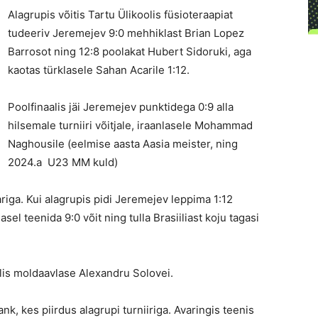
Alagrupis võitis Tartu Ülikoolis füsioteraapiat
tudeeriv Jeremejev 9:0 mehhiklast Brian Lopez
Barrosot ning 12:8 poolakat Hubert Sidoruki, aga
kaotas türklasele Sahan Acarile 1:12.
Poolfinaalis jäi Jeremejev punktidega 0:9 alla
hilsemale turniiri võitjale, iraanlasele Mohammad
Naghousile (eelmise aasta Aasia meister, ning
2024.a U23 MM kuld)
ariga. Kui alagrupis pidi Jeremejev leppima 1:12
el teenida 9:0 võit ning tulla Brasiiliast koju tagasi
alis moldaavlase Alexandru Solovei.
, kes piirdus alagrupi turniiriga. Avaringis teenis