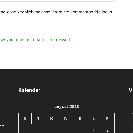
s sellesse veebilehitsejasse järgmiste kommentaaride jaoks.
ow your comment data is processed.
Kalender
V
august 2026
E
T
K
N
R
L
P
1
2