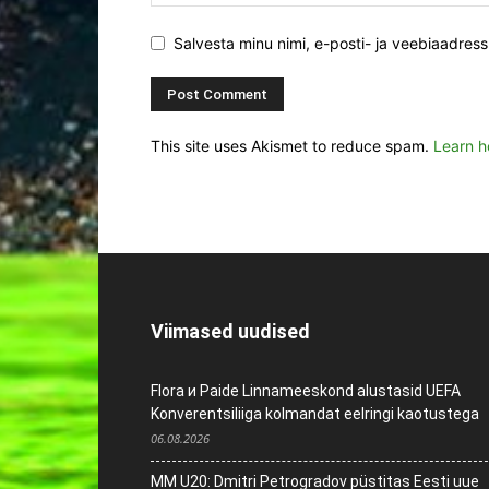
Salvesta minu nimi, e-posti- ja veebiaadres
This site uses Akismet to reduce spam.
Learn h
Viimased uudised
Flora и Paide Linnameeskond alustasid UEFA
Konverentsiliiga kolmandat eelringi kaotustega
06.08.2026
MM U20: Dmitri Petrogradov püstitas Eesti uue