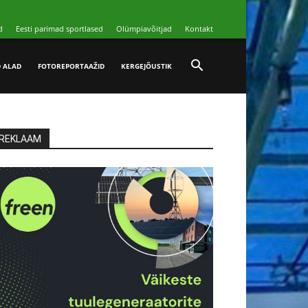
d
Eesti parimad sportlased
Olümpiavõitjad
Kontakt
D ALAD
FOTOREPORTAAŽID
KERGEJÕUSTIK
REKLAAM