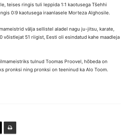
, teises ringis tuli leppida 1:1 kaotusega Tšehhi
ingis 0:9 kaotusega iraanlasele Morteza Alghosile.
ameistrid välja sellistel aladel nagu ju-jitsu, karate,
 võistlejat 51 riigist, Eesti oli esindatud kahe maadleja
ailmameistriks tulnud Toomas Proovel, hõbeda on
ks pronksi ning pronksi on teeninud ka Alo Toom.