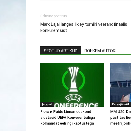
Eelmine postitus
Mark Lajal langes Ilkley turniiri veerandfinaalis
konkurentsist
SEOTUD ARTIKLID
ROHKEM AUTORI
Jalgpall
Kergejõustik
Flora и Paide Linnameeskond
MM U20: Dm
alustasid UEFA Konverentsiliiga
püstitas Ee
kolmandat eelringi kaotustega
meetri jook