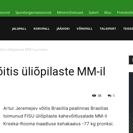
ioonid
Spordiorganisatsioonid
Meistrivõistlused
Galerii
Muu
Protokolli
JALGPALL
KORVPALL
JÄÄHOKI
VÕRKPALL
TALISPORT
TEISE
itis üliõpilaste MM-il pronksi
itis üliõpilaste MM-il
38
0
Artur Jeremejev võitis Brasiilia pealinnas Brasilias
toimunud FISU üliõpilaste kahevõitlusalade MM-il
Kreeka-Rooma maadluse kehakaalus -77 kg pronksi.