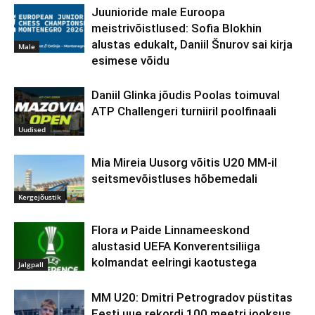
Juunioride male Euroopa
meistrivõistlused: Sofia Blokhin
alustas edukalt, Daniil Šnurov sai kirja
Male
esimese võidu
Daniil Glinka jõudis Poolas toimuval
ATP Challengeri turniiril poolfinaali
Uudised
Mia Mireia Uusorg võitis U20 MM-il
seitsmevõistluses hõbemedali
Kergejõustik
Flora и Paide Linnameeskond
alustasid UEFA Konverentsiliiga
kolmandat eelringi kaotustega
Jalgpall
MM U20: Dmitri Petrogradov püstitas
Eesti uue rekordi 100 meetri jooksus