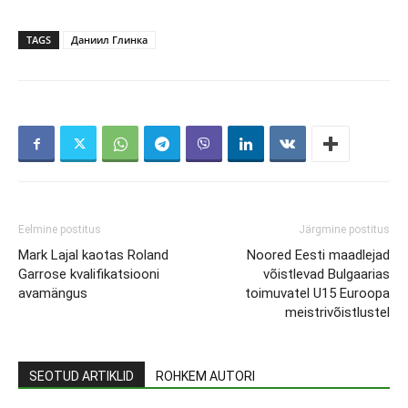
TAGS
Даниил Глинка
Eelmine postitus
Järgmine postitus
Mark Lajal kaotas Roland
Noored Eesti maadlejad
Garrose kvalifikatsiooni
võistlevad Bulgaarias
avamängus
toimuvatel U15 Euroopa
meistrivõistlustel
SEOTUD ARTIKLID
ROHKEM AUTORI