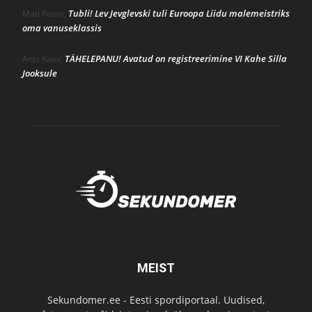
Tubli! Lev Jevglevski tuli Euroopa Liidu malemeistriks
Mati Poom
,
oma vanuseklassis
TÄHELEPANU! Avatud on registreerimine VI Kahe Silla
Ants Kaev
,
Jooksule
MEIST
Sekundomer.ee - Eesti spordiportaal. Uudised,