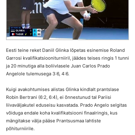
Eesti teine reket Daniil Glinka lõpetas esinemise Roland
Garrosi kvalifikatsiooniturniiril, jäädes teises ringis 1 tunni
ja 20 minutiga alla boliivlasele Juan Carlos Prado
Angelole tulemusega 3:6, 4:6
.
Kuigi avakohtumises alistas Glinka kindlalt prantslase
Robin Bertrani (6:2, 6:4), ei õnnestunud tal Pariisi
liivaväljakutel eduseisu kasvatada. Prado Angelo selgitas
võiduga endale koha kvalifikatsiooni finaalringis, kus
mängitakse välja pääse Prantsusmaa lahtiste
põhiturniirile.