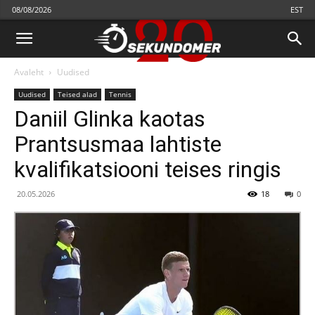
08/08/2026
EST
Avaleht
Uudised
Uudised
Teised alad
Теnnis
Daniil Glinka kaotas
Prantsusmaa lahtiste
kvalifikatsiooni teises ringis
20.05.2026
18
0