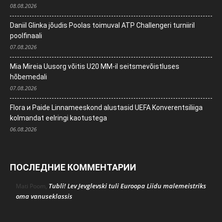
08.08.2026
Daniil Glinka jõudis Poolas toimuval ATP Challengeri turniiril
poolfinaali
07.08.2026
Mia Mireia Uusorg võitis U20 MM-il seitsmevõistluses
hõbemedali
07.08.2026
Flora и Paide Linnameeskond alustasid UEFA Konverentsiliiga
kolmandat eelringi kaotustega
06.08.2026
ПОСЛЕДНИЕ КОММЕНТАРИИ
Tubli! Lev Jevglevski tuli Euroopa Liidu malemeistriks
Mati Poom
,
oma vanuseklassis