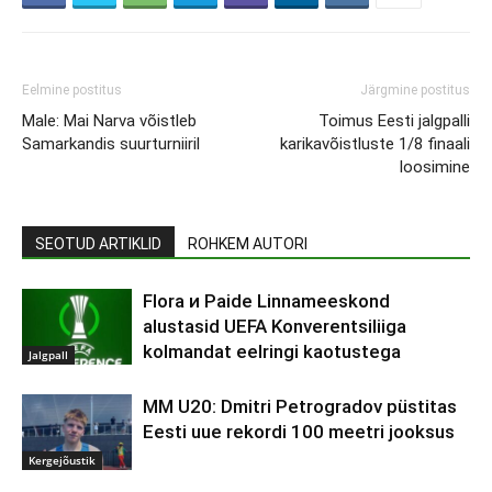
Eelmine postitus
Järgmine postitus
Male: Mai Narva võistleb
Toimus Eesti jalgpalli
Samarkandis suurturniiril
karikavõistluste 1/8 finaali
loosimine
SEOTUD ARTIKLID
ROHKEM AUTORI
Flora и Paide Linnameeskond
alustasid UEFA Konverentsiliiga
kolmandat eelringi kaotustega
Jalgpall
MM U20: Dmitri Petrogradov püstitas
Eesti uue rekordi 100 meetri jooksus
Kergejõustik