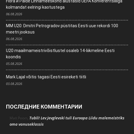
Flora и Paide Linnameeskond alustasid UEFA Konverentsiliiga
kolmandat eelringi kaotustega
06.08.2026
MM U20: Dmitri Petrogradov püstitas Eesti uue rekordi 100
meetri jooksus
06.08.2026
U20 maailmameistrivõistlustel osaleb 14-liikmeline Eesti
koondis
05.08.2026
Mark Lajal võitis tagasi Eesti esireketi tiitli
03.08.2026
ПОСЛЕДНИЕ КОММЕНТАРИИ
Tubli! Lev Jevglevski tuli Euroopa Liidu malemeistriks
Mati Poom
,
oma vanuseklassis