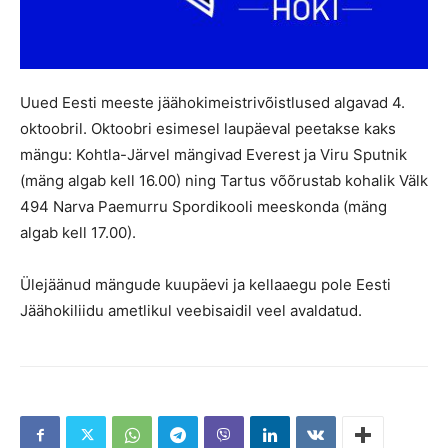
Uued Eesti meeste jäähokimeistrivõistlused algavad 4.
oktoobril. Oktoobri esimesel laupäeval peetakse kaks
mängu: Kohtla-Järvel mängivad Everest ja Viru Sputnik
(mäng algab kell 16.00) ning Tartus võõrustab kohalik Välk
494 Narva Paemurru Spordikooli meeskonda (mäng
algab kell 17.00).
Ülejäänud mängude kuupäevi ja kellaaegu pole Eesti
Jäähokiliidu ametlikul veebisaidil veel avaldatud.