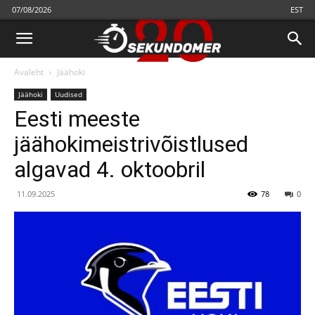
07/08/2026
EST
Avaleht
Jäähoki
Jäähoki
Uudised
Eesti meeste
jäähokimeistrivõistlused
algavad 4. oktoobril
11.09.2025
78
0