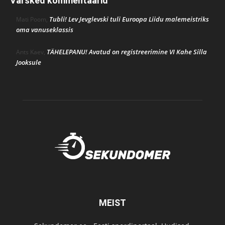
Värsked kommentaarid
Tubli! Lev Jevglevski tuli Euroopa Liidu malemeistriks
Mati Poom
,
oma vanuseklassis
TÄHELEPANU! Avatud on registreerimine VI Kahe Silla
Ants Kaev
,
Jooksule
MEIST