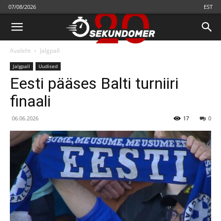
07/08/2026
EST
Avaleht
Jalgpall
Jalgpall
Uudised
Eesti pääses Balti turniiri
finaali
06.06.2026
17
0