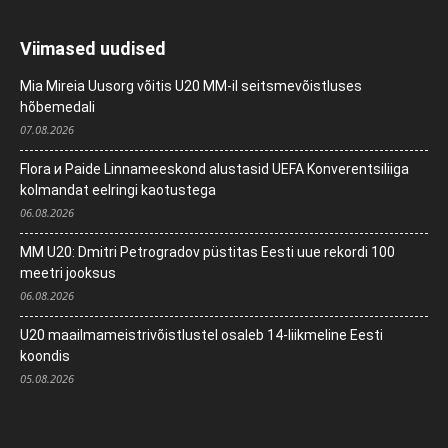
Viimased uudised
Mia Mireia Uusorg võitis U20 MM-il seitsmevõistluses
hõbemedali
07.08.2026
Flora и Paide Linnameeskond alustasid UEFA Konverentsiliiga
kolmandat eelringi kaotustega
06.08.2026
MM U20: Dmitri Petrogradov püstitas Eesti uue rekordi 100
meetri jooksus
06.08.2026
U20 maailmameistrivõistlustel osaleb 14-liikmeline Eesti
koondis
05.08.2026