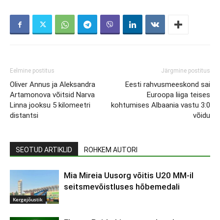
Eelmine postitus
Järgmine postitus
Oliver Annus ja Aleksandra
Eesti rahvusmeeskond sai
Artamonova võitsid Narva
Euroopa liiga teises
Linna jooksu 5 kilomeetri
kohtumises Albaania vastu 3:0
distantsi
võidu
SEOTUD ARTIKLID
ROHKEM AUTORI
Mia Mireia Uusorg võitis U20 MM-il
seitsmevõistluses hõbemedali
Kergejõustik