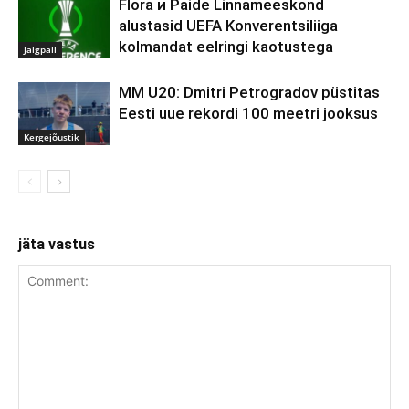
Flora и Paide Linnameeskond
alustasid UEFA Konverentsiliiga
kolmandat eelringi kaotustega
Jalgpall
MM U20: Dmitri Petrogradov püstitas
Eesti uue rekordi 100 meetri jooksus
Kergejõustik
jäta vastus