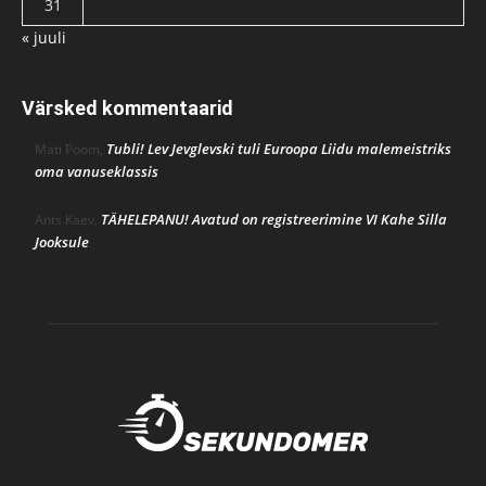
31
« juuli
Värsked kommentaarid
Tubli! Lev Jevglevski tuli Euroopa Liidu malemeistriks
Mati Poom
,
oma vanuseklassis
TÄHELEPANU! Avatud on registreerimine VI Kahe Silla
Ants Kaev
,
Jooksule