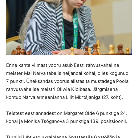
Enne kahte viimast vooru asub Eesti rahvusvaheline
meister Mai Narva tabelis neljandal kohal, olles kogunud
7 punkti. Üheksandas voorus alistas ta mustadega Poola
rahvusvahelise meistri Oliwia Kiołbasa. Järgmisena
kohtub Narva armeenlanna Lilit Mkrtšjaniga (27. koht).
Teistest eestlannadest on Margaret Olde 6 punktiga 24.
kohal ja Monika Tsõganova 3 punktiga 139. positsioonil.
Turniiri juhtivad ukrainlanna Anastassija Gnatõšõn ja