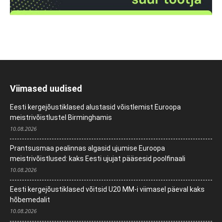
Viimased uudised
Eesti kergejõustiklased alustasid võistlemist Euroopa
meistrivõistlustel Birminghamis
10.08.2026
Prantsusmaa pealinnas algasid ujumise Euroopa
meistrivõistlused: kaks Eesti ujujat pääsesid poolfinaali
10.08.2026
Eesti kergejõustiklased võitsid U20 MM-i viimasel päeval kaks
hõbemedalit
10.08.2026