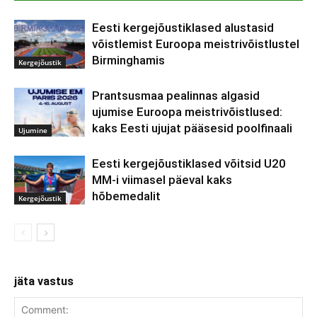
Eesti kergejõustiklased alustasid
võistlemist Euroopa meistrivõistlustel
Birminghamis
Kergejõustik
Prantsusmaa pealinnas algasid
ujumise Euroopa meistrivõistlused:
kaks Eesti ujujat pääsesid poolfinaali
Ujumine
Eesti kergejõustiklased võitsid U20
MM-i viimasel päeval kaks
hõbemedalit
Kergejõustik
jäta vastus