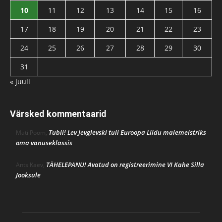
10
11
12
13
14
15
16
17
18
19
20
21
22
23
24
25
26
27
28
29
30
31
« juuli
Värsked kommentaarid
Tubli! Lev Jevglevski tuli Euroopa Liidu malemeistriks
Mati Poom
,
oma vanuseklassis
TÄHELEPANU! Avatud on registreerimine VI Kahe Silla
Ants Kaev
,
Jooksule