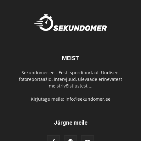
MEIST
Sekundomer.ee - Eesti spordiportaal. Uudised,
fotoreportaažid, intervjuud, ülevaade erinevatest
meistrivõistlustest ...
Kirjutage meile:
info@sekundomer.ee
Järgne meile