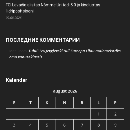
FCI Levadia alistas Nõmme Unitedi 5:0 ja kindlustas
liidripositsiooni
09.08.2026
ПОСЛЕДНИЕ КОММЕНТАРИИ
Tubli! Lev Jevglevski tuli Euroopa Liidu malemeistriks
Mati Poom
,
oma vanuseklassis
Kalender
august 2026
E
T
K
N
R
L
P
1
2
3
4
5
6
7
8
9