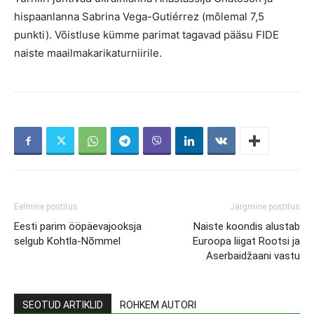
hispaanlanna Sabrina Vega-Gutiérrez (mõlemal 7,5
punkti). Võistluse kümme parimat tagavad pääsu FIDE
naiste maailmakarikaturniirile.
Eelmine postitus
Järgmine postitus
Eesti parim ööpäevajooksja
Naiste koondis alustab
selgub Kohtla-Nõmmel
Euroopa liigat Rootsi ja
Aserbaidžaani vastu
SEOTUD ARTIKLID
ROHKEM AUTORI