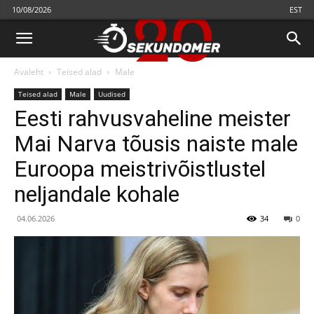
10/08/2026
EST
Avaleht
Teised alad
Male
Teised alad
Male
Uudised
Eesti rahvusvaheline meister
Mai Narva tõusis naiste male
Euroopa meistrivõistlustel
neljandale kohale
04.06.2026
34
0