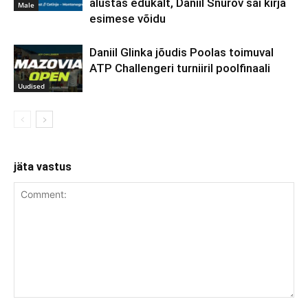
alustas edukalt, Daniil Šnurov sai kirja
Male
esimese võidu
Daniil Glinka jõudis Poolas toimuval
ATP Challengeri turniiril poolfinaali
Uudised
jäta vastus