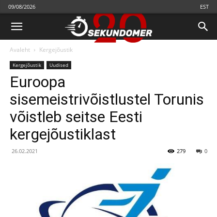
09/08/2026
EST
Avaleht
Kergejõustik
Kergejõustik
Uudised
Euroopa
sisemeistrivõistlustel Torunis
võistleb seitse Eesti
kergejõustiklast
26.02.2021
279
0