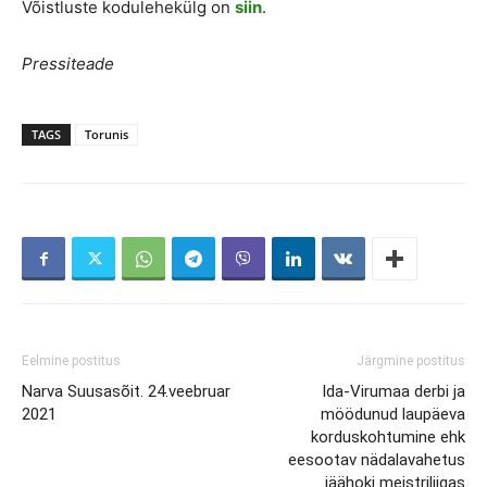
Võistluste kodulehekülg on
siin
.
Pressiteade
TAGS
Torunis
Eelmine postitus
Järgmine postitus
Narva Suusasõit. 24.veebruar
Ida-Virumaa derbi ja
2021
möödunud laupäeva
korduskohtumine ehk
eesootav nädalavahetus
jäähoki meistriliigas