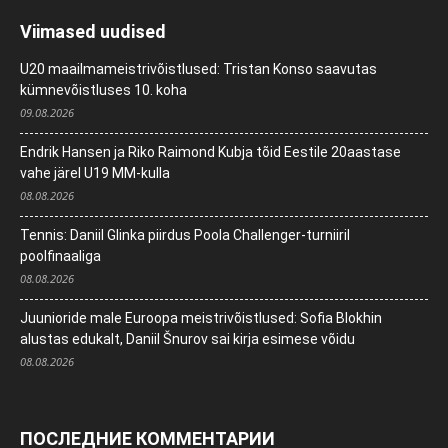
Viimased uudised
U20 maailmameistrivõistlused: Tristan Konso saavutas
kümnevõistluses 10. koha
09.08.2026
Endrik Hansen ja Riko Raimond Kubja tõid Eestile 20aastase
vahe järel U19 MM-kulla
08.08.2026
Tennis: Daniil Glinka piirdus Poola Challenger-turniiril
poolfinaaliga
08.08.2026
Juunioride male Euroopa meistrivõistlused: Sofia Blokhin
alustas edukalt, Daniil Šnurov sai kirja esimese võidu
08.08.2026
ПОСЛЕДНИЕ КОММЕНТАРИИ