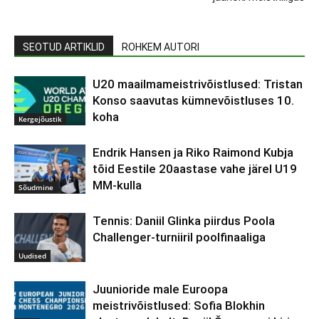
SEOTUD ARTIKLID
ROHKEM AUTORI
U20 maailmameistrivõistlused: Tristan
Konso saavutas kümnevõistluses 10.
koha
Kergejõustik
Endrik Hansen ja Riko Raimond Kubja
tõid Eestile 20aastase vahe järel U19
MM-kulla
Sõudmine
Tennis: Daniil Glinka piirdus Poola
Challenger-turniiril poolfinaaliga
Uudised
Juunioride male Euroopa
meistrivõistlused: Sofia Blokhin