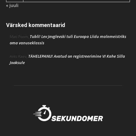
« juuli
Värsked kommentaarid
Tubli! Lev Jevglevski tuli Euroopa Liidu malemeistriks
Mati Poom
,
oma vanuseklassis
TÄHELEPANU! Avatud on registreerimine VI Kahe Silla
Ants Kaev
,
Jooksule