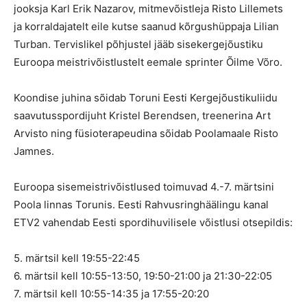
jooksja Karl Erik Nazarov, mitmevõistleja Risto Lillemets
ja korraldajatelt eile kutse saanud kõrgushüppaja Lilian
Turban. Tervislikel põhjustel jääb sisekergejõustiku
Euroopa meistrivõistlustelt eemale sprinter Õilme Võro.
Koondise juhina sõidab Toruni Eesti Kergejõustikuliidu
saavutusspordijuht Kristel Berendsen, treenerina Art
Arvisto ning füsioterapeudina sõidab Poolamaale Risto
Jamnes.
Euroopa sisemeistrivõistlused toimuvad 4.-7. märtsini
Poola linnas Torunis. Eesti Rahvusringhäälingu kanal
ETV2 vahendab Eesti spordihuvilisele võistlusi otsepildis:
5. märtsil kell 19:55-22:45
6. märtsil kell 10:55-13:50, 19:50-21:00 ja 21:30-22:05
7. märtsil kell 10:55-14:35 ja 17:55-20:20