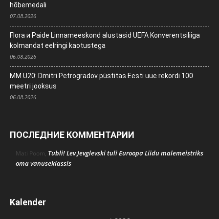
hõbemedali
07.08.2026
Flora и Paide Linnameeskond alustasid UEFA Konverentsiliiga
kolmandat eelringi kaotustega
06.08.2026
MM U20: Dmitri Petrogradov püstitas Eesti uue rekordi 100
meetri jooksus
06.08.2026
ПОСЛЕДНИЕ КОММЕНТАРИИ
Tubli! Lev Jevglevski tuli Euroopa Liidu malemeistriks
Mati Poom
,
oma vanuseklassis
Kalender