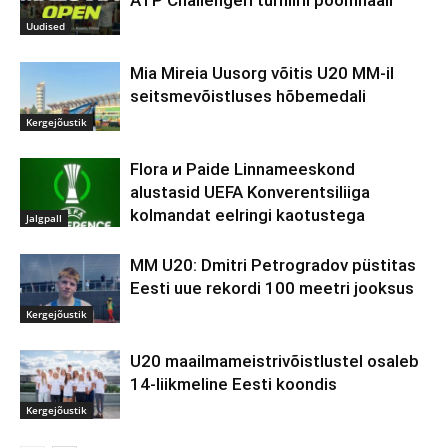
Uudised
Mia Mireia Uusorg võitis U20 MM-il
seitsmevõistluses hõbemedali
Kergejõustik
Flora и Paide Linnameeskond
alustasid UEFA Konverentsiliiga
kolmandat eelringi kaotustega
Jalgpall
MM U20: Dmitri Petrogradov püstitas
Eesti uue rekordi 100 meetri jooksus
Kergejõustik
U20 maailmameistrivõistlustel osaleb
14-liikmeline Eesti koondis
Kergejõustik