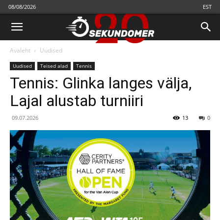
08/08/2026
EST
Avaleht
Uudised
Uudised
Teised alad
Теnnis
Tennis: Glinka langes välja,
Lajal alustab turniiri
09.07.2026
13
0