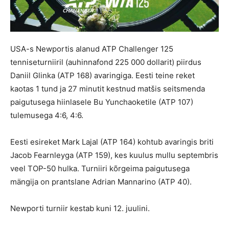
USA-s Newportis alanud ATP Challenger 125
tenniseturniiril (auhinnafond 225 000 dollarit
) piirdus
Daniil Glinka
(ATP 168) avaringiga. Eesti teine reket
kaotas 1 tund ja 27 minutit kestnud matšis seitsmenda
paigutusega hiinlasele Bu Yunchaoketile
(ATP 107)
tulemusega 4:6, 4:6
.
Eesti esireket Mark Lajal
(ATP 164) kohtub avaringis briti
Jacob Fearnleyga
(ATP 159), kes kuulus mullu septembris
veel TOP-50 hulka. Turniiri kõrgeima paigutusega
mängija on prantslane Adrian Mannarino
(ATP 40).
Newporti turniir kestab kuni 12. juulini
.