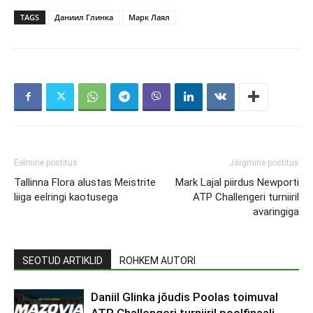
TAGS
Даниил Глинка
Марк Лаял
Eelmine postitus
Järgmine postitus
Tallinna Flora alustas Meistrite
Mark Lajal piirdus Newporti
liiga eelringi kaotusega
ATP Challengeri turniiril
avaringiga
SEOTUD ARTIKLID
ROHKEM AUTORI
Daniil Glinka jõudis Poolas toimuval
ATP Challengeri turniiril poolfinaali