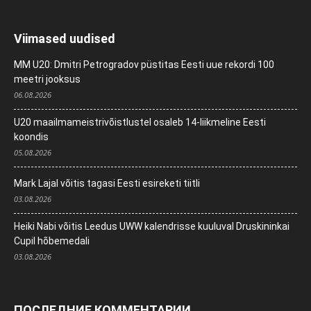
Viimased uudised
MM U20: Dmitri Petrogradov püstitas Eesti uue rekordi 100
meetri jooksus
06.08.2026
U20 maailmameistrivõistlustel osaleb 14-liikmeline Eesti
koondis
05.08.2026
Mark Lajal võitis tagasi Eesti esireketi tiitli
03.08.2026
Heiki Nabi võitis Leedus UWW kalendrisse kuuluval Druskininkai
Cupil hõbemedali
03.08.2026
ПОСЛЕДНИЕ КОММЕНТАРИИ