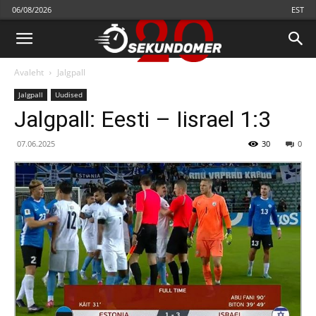
06/08/2026
EST
Avaleht
Jalgpall
Jalgpall
Uudised
Jalgpall: Eesti – Iisrael 1:3
07.06.2025
30
0