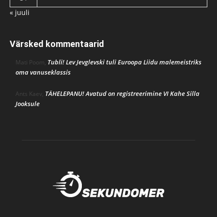
« juuli
Värsked kommentaarid
Tubli! Lev Jevglevski tuli Euroopa Liidu malemeistriks
Mati Poom
,
oma vanuseklassis
TÄHELEPANU! Avatud on registreerimine VI Kahe Silla
Ants Kaev
,
Jooksule