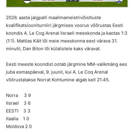
2026. aasta jalgpalli maailmameistrivõistluste
kvalifikatsiooniturniiri järgmises voorus võõrustas Eesti
koondis A. Le Сog Arenal Iisraeli meeskonda ja kaotas 1:3
(1:1). Mattias Käit lõi meie meeskonna eest värava 31.
minutil, Dan Biton lõi külalistele kaks väravat.
Eesti meeste koondist ootab järgmine MM-valikmäng ees
juba esmaspäeval, 9. juunil, kui A. Le Coq Arenal
võõrustatakse Norrat Kohtumine algab kell 21:45.
Norra 3 9
Iisrael 3 6
EESTI 3 3
Itaalia 1 0
Moldova 2 0