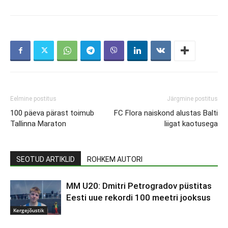
Eelmine postitus
Järgmine postitus
100 päeva pärast toimub
FC Flora naiskond alustas Balti
Tallinna Maraton
liigat kaotusega
SEOTUD ARTIKLID
ROHKEM AUTORI
MM U20: Dmitri Petrogradov püstitas
Eesti uue rekordi 100 meetri jooksus
Kergejõustik