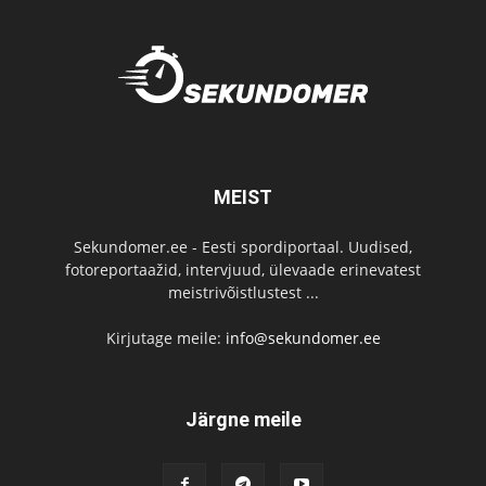
MEIST
Sekundomer.ee - Eesti spordiportaal. Uudised,
fotoreportaažid, intervjuud, ülevaade erinevatest
meistrivõistlustest ...
Kirjutage meile:
info@sekundomer.ee
Järgne meile