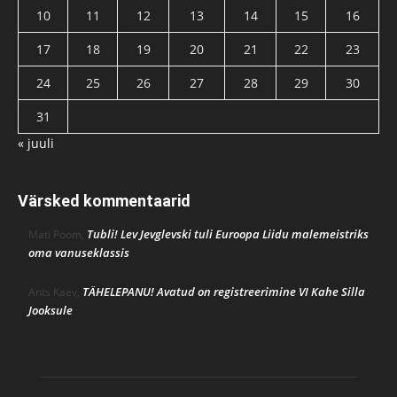
10
11
12
13
14
15
16
17
18
19
20
21
22
23
24
25
26
27
28
29
30
31
« juuli
Värsked kommentaarid
Tubli! Lev Jevglevski tuli Euroopa Liidu malemeistriks
Mati Poom
,
oma vanuseklassis
TÄHELEPANU! Avatud on registreerimine VI Kahe Silla
Ants Kaev
,
Jooksule