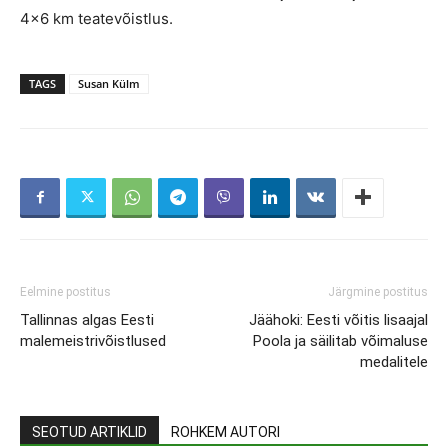
4×6 km teatevõistlus.
TAGS
Susan Külm
Eelmine postitus
Järgmine postitus
Tallinnas algas Eesti
Jäähoki: Eesti võitis lisaajal
malemeistrivõistlused
Poola ja säilitab võimaluse
medalitele
SEOTUD ARTIKLID
ROHKEM AUTORI