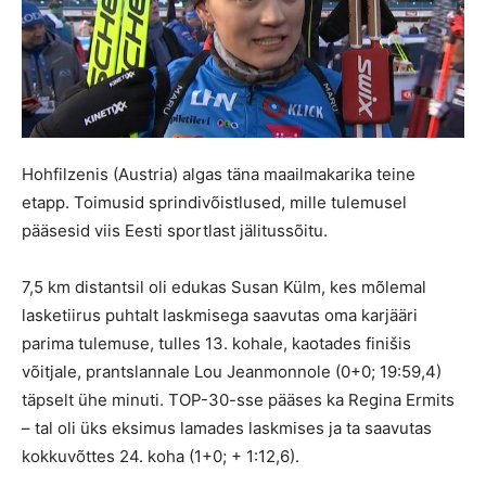
Hohfilzenis (Austria) algas täna maailmakarika teine
etapp. Toimusid sprindivõistlused, mille tulemusel
pääsesid viis Eesti sportlast jälitussõitu.
7,5 km distantsil oli edukas Susan Külm, kes mõlemal
lasketiirus puhtalt laskmisega saavutas oma karjääri
parima tulemuse, tulles 13. kohale, kaotades finišis
võitjale, prantslannale Lou Jeanmonnole (0+0; 19:59,4)
täpselt ühe minuti. TOP-30-sse pääses ka Regina Ermits
– tal oli üks eksimus lamades laskmises ja ta saavutas
kokkuvõttes 24. koha (1+0; + 1:12,6).