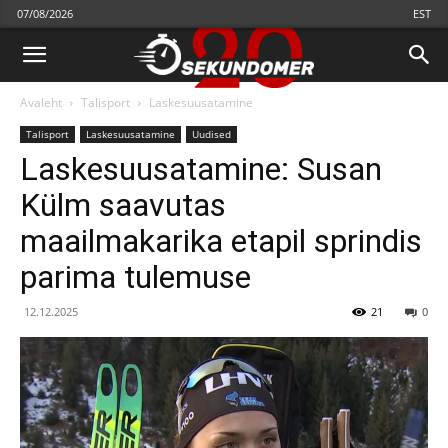
07/08/2026
EST
Avaleht
Talisport
Laskesuusatamine
Talisport
Laskesuusatamine
Uudised
Laskesuusatamine: Susan
Külm saavutas
maailmakarika etapil sprindis
parima tulemuse
12.12.2025
21
0