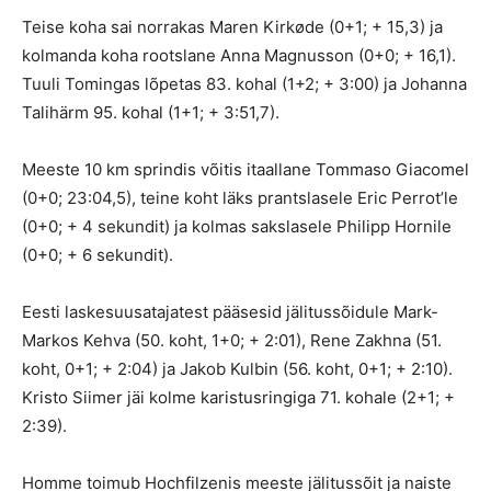
Teise koha sai norrakas Maren Kirkøde (0+1; + 15,3) ja
kolmanda koha rootslane Anna Magnusson (0+0; + 16,1).
Tuuli Tomingas lõpetas 83. kohal (1+2; + 3:00) ja Johanna
Talihärm 95. kohal (1+1; + 3:51,7).
Meeste 10 km sprindis võitis itaallane Tommaso Giacomel
(0+0; 23:04,5), teine koht läks prantslasele Eric Perrot’le
(0+0; + 4 sekundit) ja kolmas sakslasele Philipp Hornile
(0+0; + 6 sekundit).
Eesti laskesuusatajatest pääsesid jälitussõidule Mark-
Markos Kehva (50. koht, 1+0; + 2:01), Rene Zakhna (51.
koht, 0+1; + 2:04) ja Jakob Kulbin (56. koht, 0+1; + 2:10).
Kristo Siimer jäi kolme karistusringiga 71. kohale (2+1; +
2:39).
Homme toimub Hochfilzenis meeste jälitussõit ja naiste