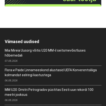
Viimased uudised
Mia Mireia Uusorg võitis U20 MM-il seitsmevõistluses
hõbemedali
07.08.2026
Flora и Paide Linnameeskond alustasid UEFA Konverentsiliiga
kolmandat eelringi kaotustega
06.08.2026
MM U20: Dmitri Petrogradov püstitas Eesti uue rekordi 100
meetri jooksus
06.08.2026