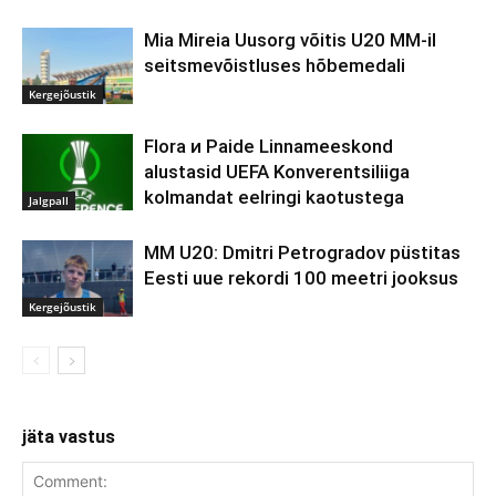
Mia Mireia Uusorg võitis U20 MM-il
seitsmevõistluses hõbemedali
Kergejõustik
Flora и Paide Linnameeskond
alustasid UEFA Konverentsiliiga
kolmandat eelringi kaotustega
Jalgpall
MM U20: Dmitri Petrogradov püstitas
Eesti uue rekordi 100 meetri jooksus
Kergejõustik
jäta vastus