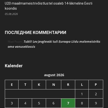
U20 maailmameistrivõistlustel osaleb 14-liikmeline Eesti
koondis
05.08.2026
ПОСЛЕДНИЕ КОММЕНТАРИИ
Tubli! Lev Jevglevski tuli Euroopa Liidu malemeistriks
Mati Poom
,
oma vanuseklassis
Kalender
august 2026
E
T
K
N
R
L
P
1
2
3
4
5
6
7
8
9