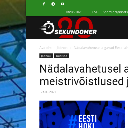
08/08/2026
EST
Spordiorganisats
Секундомер
Avaleht
Jäähoki
Nädalavahetusel algavad Eesti lah
Jäähoki
Uudised
Nädalavahetusel a
meistrivõistlused
23.09.2021