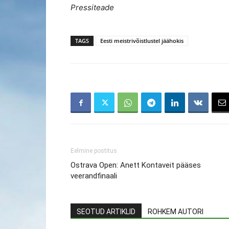
Pressiteade
TAGS
Eesti meistrivõistlustel jäähokis
Eelmine postitus
Ostrava Open: Anett Kontaveit pääses
veerandfinaali
SEOTUD ARTIKLID
ROHKEM AUTORI