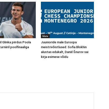
Male
il Glinka piirdus Poola
Juunioride male Euroopa
urniiril poolfinaaliga
meistrivõistlused: Sofia Blokhin
alustas edukalt, Daniil Šnurov sai
kirja esimese võidu