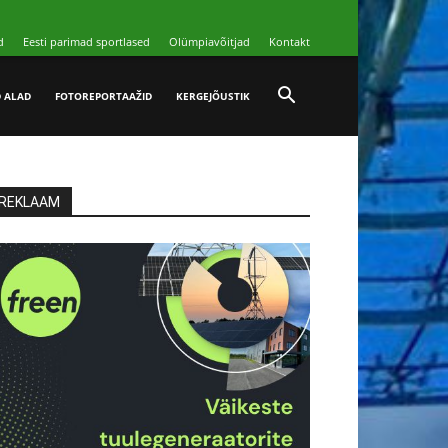
d
Eesti parimad sportlased
Olümpiavõitjad
Kontakt
D ALAD
FOTOREPORTAAŽID
KERGEJÕUSTIK
REKLAAM