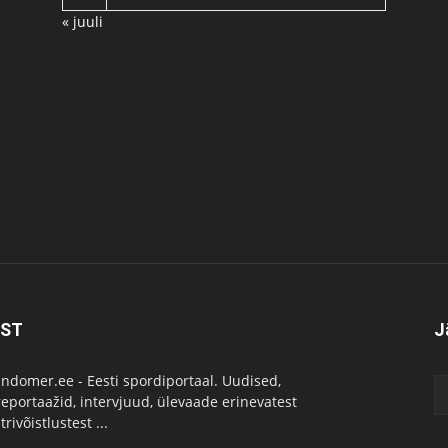
« juuli
IST
J
ndomer.ee - Eesti spordiportaal. Uudised,
reportaažid, intervjuud, ülevaade erinevatest
rivõistlustest ...