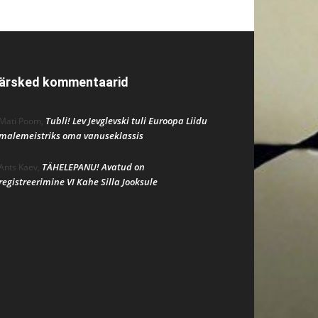
ärsked kommentaarid
Tubli! Lev Jevglevski tuli Euroopa Liidu
Mati Poom
,
malemeistriks oma vanuseklassis
TÄHELEPANU! Avatud on
Ants Kaev
,
registreerimine VI Kahe Silla Jooksule