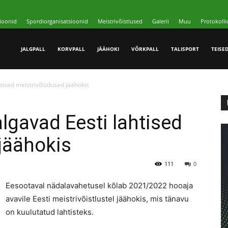
ioonid
Spordiorganisatsioonid
Meistrivõistlused
Galerii
Muu
Protokolli
JALGPALL
KORVPALL
JÄÄHOKI
VÕRKPALL
TALISPORT
TEISE
tised meistrivõistlused jäähokis
lgavad Eesti lahtised
 jäähokis
111
0
Eesootaval nädalavahetusel kõlab 2021/2022 hooaja
avavile Eesti meistrivõistlustel jäähokis, mis tänavu
on kuulutatud lahtisteks.