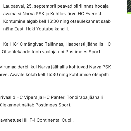
Laupäeval, 25. septembril peavad piirilinnas hooaja
avamatši Narva PSK ja Kohtla-Järve HC Everest.
Kohtumine algab kell 16:30 ning otseülekannet saab
näha Eesti Hoki Youtube kanalil.
Kell 18:10 mängivad Tallinnas, Haabersti jäähallis HC
. Otseülekande toob vaatajateni Postimees Sport.
Virumaa derbi, kui Narva jäähallis kohtuvad Narva PSK
rve. Avavile kõlab kell 15:30 ning kohtumise otsepilti
ivaalid HC Vipers ja HC Panter. Tondiraba jäähalli
eülekannet näitab Postimees Sport.
avahetusel IIHF-i Continental Cupil.