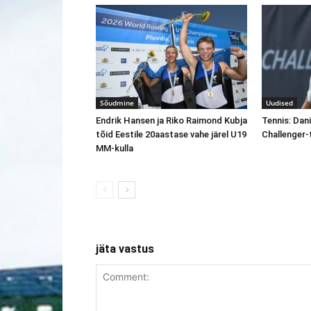
Sõudmine
Uudised
Endrik Hansen ja Riko Raimond Kubja
Tennis: Dani
tõid Eestile 20aastase vahe järel U19
Challenger-t
MM-kulla
jäta vastus