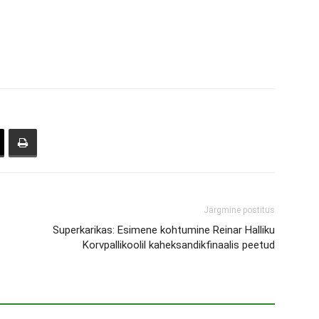
Järgmine postitus
Superkarikas: Esimene kohtumine Reinar Halliku
Korvpallikoolil kaheksandikfinaalis peetud