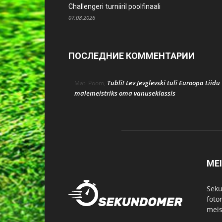
Challengeri turniiril poolfinaali
07.08.2026
ПОСЛЕДНИЕ КОММЕНТАРИИ
Tubli! Lev Jevglevski tuli Euroopa Liidu
Mati Poom
,
malemeistriks oma vanuseklassis
ME
Seku
foto
meist