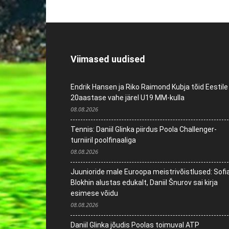
Viimased uudised
Endrik Hansen ja Riko Raimond Kubja tõid Eestile
20aastase vahe järel U19 MM-kulla
08.08.2026
Tennis: Daniil Glinka piirdus Poola Challenger-
turniiril poolfinaaliga
08.08.2026
Juunioride male Euroopa meistrivõistlused: Sofi
Blokhin alustas edukalt, Daniil Šnurov sai kirja
esimese võidu
08.08.2026
Daniil Glinka jõudis Poolas toimuval ATP