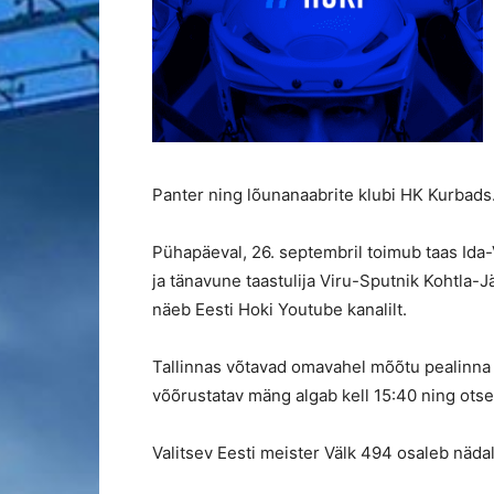
Panter ning lõunanaabrite klubi HK Kurbads
Pühapäeval, 26. septembril toimub taas Ida-
ja tänavune taastulija Viru-Sputnik Kohtla-Jä
näeb Eesti Hoki Youtube kanalilt.
Tallinnas võtavad omavahel mõõtu pealinna r
võõrustatav mäng algab kell 15:40 ning ots
Valitsev Eesti meister Välk 494 osaleb nädal