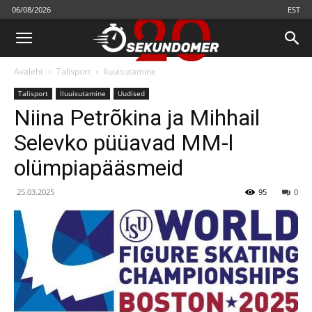
06/08/2026
EST
Avaleht
Talisport
Iluuisutamine
Talisport
Iluuisutamine
Uudised
Niina Petrõkina ja Mihhail
Selevko püüavad MM-l
olümpiapääsmeid
25.03.2025
95
0