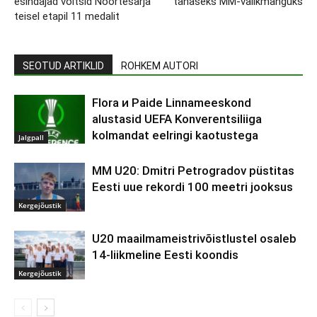
esindajad võitsid Noortesarja
tänaseks MM-valikmänguks
teisel etapil 11 medalit
SEOTUD ARTIKLID
ROHKEM AUTORI
Flora и Paide Linnameeskond
alustasid UEFA Konverentsiliiga
kolmandat eelringi kaotustega
Jalgpall
MM U20: Dmitri Petrogradov püstitas
Eesti uue rekordi 100 meetri jooksus
Kergejõustik
U20 maailmameistrivõistlustel osaleb
14-liikmeline Eesti koondis
Kergejõustik