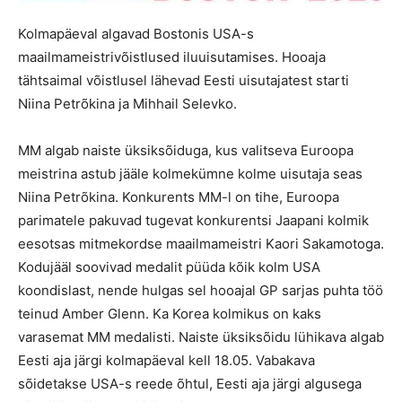
Kolmapäeval algavad Bostonis USA-s
maailmameistrivõistlused iluuisutamises. Hooaja
tähtsaimal võistlusel lähevad Eesti uisutajatest starti
Niina Petrõkina ja Mihhail Selevko.
MM algab naiste üksiksõiduga, kus valitseva Euroopa
meistrina astub jääle kolmekümne kolme uisutaja seas
Niina Petrõkina. Konkurents MM-l on tihe, Euroopa
parimatele pakuvad tugevat konkurentsi Jaapani kolmik
eesotsas mitmekordse maailmameistri Kaori Sakamotoga.
Kodujääl soovivad medalit püüda kõik kolm USA
koondislast, nende hulgas sel hooajal GP sarjas puhta töö
teinud Amber Glenn. Ka Korea kolmikus on kaks
varasemat MM medalisti. Naiste üksiksõidu lühikava algab
Eesti aja järgi kolmapäeval kell 18.05. Vabakava
sõidetakse USA-s reede õhtul, Eesti aja järgi algusega