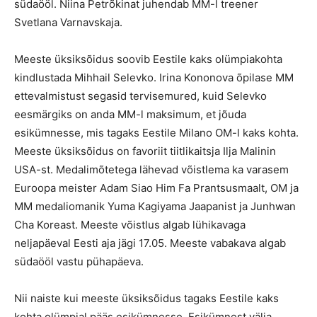
südaööl. Niina Petrõkinat juhendab MM-l treener
Svetlana Varnavskaja.
Meeste üksiksõidus soovib Eestile kaks olümpiakohta
kindlustada Mihhail Selevko. Irina Kononova õpilase MM
ettevalmistust segasid tervisemured, kuid Selevko
eesmärgiks on anda MM-l maksimum, et jõuda
esikümnesse, mis tagaks Eestile Milano OM-l kaks kohta.
Meeste üksiksõidus on favoriit tiitlikaitsja Ilja Malinin
USA-st. Medalimõtetega lähevad võistlema ka varasem
Euroopa meister Adam Siao Him Fa Prantsusmaalt, OM ja
MM medaliomanik Yuma Kagiyama Jaapanist ja Junhwan
Cha Koreast. Meeste võistlus algab lühikavaga
neljapäeval Eesti aja jägi 17.05. Meeste vabakava algab
südaööl vastu pühapäeva.
Nii naiste kui meeste üksiksõidus tagaks Eestile kaks
kohta olümpial pääs esikümnesse. Esikümnest välja