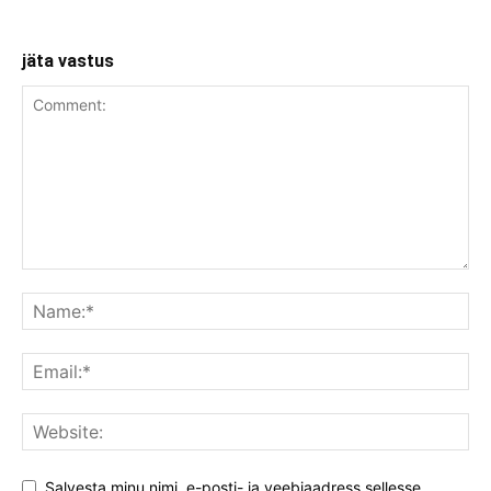
jäta vastus
Salvesta minu nimi, e-posti- ja veebiaadress sellesse