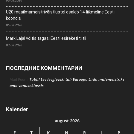
06.08.2026
U20 maailmameistrivõistlustel osaleb 14-liikmeline Eesti
koondis
05.08.2026
Mark Lajal võitis tagasi Eesti esireketi tiitli
03.08.2026
ПОСЛЕДНИЕ КОММЕНТАРИИ
Tubli! Lev Jevglevski tuli Euroopa Liidu malemeistriks
Mati Poom
,
oma vanuseklassis
Kalender
august 2026
E
T
K
N
R
L
P