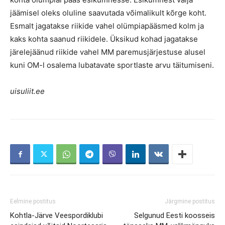
jäämisel oleks oluline saavutada võimalikult kõrge koht.
Esmalt jagatakse riikide vahel olümpiapääsmed kolm ja
kaks kohta saanud riikidele. Üksikud kohad jagatakse
järelejäänud riikide vahel MM paremusjärjestuse alusel
kuni OM-l osalema lubatavate sportlaste arvu täitumiseni.
uisuliit.ee
Eelmine postitus
Järgmine postitus
Kohtla-Järve Veespordiklubi
Selgunud Eesti koosseis