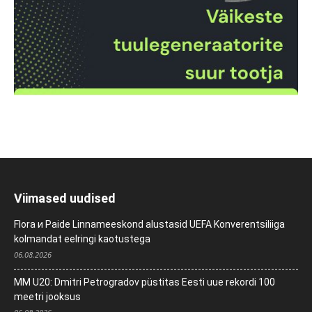
Viimased uudised
Flora и Paide Linnameeskond alustasid UEFA Konverentsiliiga
kolmandat eelringi kaotustega
06.08.2026
MM U20: Dmitri Petrogradov püstitas Eesti uue rekordi 100
meetri jooksus