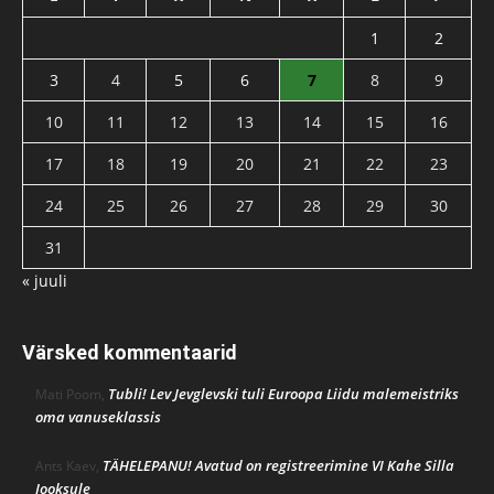
1
2
3
4
5
6
7
8
9
10
11
12
13
14
15
16
17
18
19
20
21
22
23
24
25
26
27
28
29
30
31
« juuli
Värsked kommentaarid
Tubli! Lev Jevglevski tuli Euroopa Liidu malemeistriks
Mati Poom
,
oma vanuseklassis
TÄHELEPANU! Avatud on registreerimine VI Kahe Silla
Ants Kaev
,
Jooksule