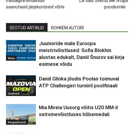
medalipretendendid
Lill said Šveitsi MK-etapil
saavutasid järjekordseid võite
poodiumile
SEOTUD ARTIKLID
ROHKEM AUTORI
Juunioride male Euroopa
meistrivõistlused: Sofia Blokhin
alustas edukalt, Daniil Šnurov sai kirja
Male
esimese võidu
Daniil Glinka jõudis Poolas toimuval
ATP Challengeri turniiril poolfinaali
Uudised
Mia Mireia Uusorg võitis U20 MM-il
seitsmevõistluses hõbemedali
Kergejõustik