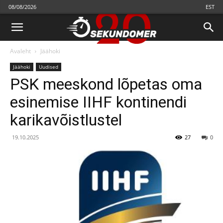
08/08/2026
EST
Avaleht
Jäähoki
Jäähoki
Uudised
PSK meeskond lõpetas oma
esinemise IIHF kontinendi
karikavõistlustel
19.10.2025
27
0