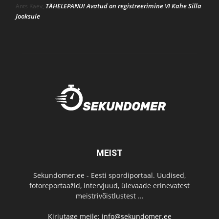
TÄHELEPANU! Avatud on registreerimine VI Kahe Silla
Ants Kaev
,
Jooksule
MEIST
Sekundomer.ee - Eesti spordiportaal. Uudised,
fotoreportaažid, intervjuud, ülevaade erinevatest
meistrivõistlustest ...
Kirjutage meile:
info@sekundomer.ee