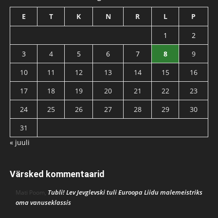
E
T
K
N
R
L
P
1
2
3
4
5
6
7
8
9
10
11
12
13
14
15
16
17
18
19
20
21
22
23
24
25
26
27
28
29
30
31
« juuli
Värsked kommentaarid
Tubli! Lev Jevglevski tuli Euroopa Liidu malemeistriks
Mati Poom
,
oma vanuseklassis