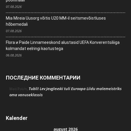
poolfinaali
07.08.2026
Mia Mireia Uusorg võitis U20 MM-il seitsmevõistluses
hõbemedali
07.08.2026
Flora и Paide Linnameeskond alustasid UEFA Konverentsiliiga
kolmandat eelringi kaotustega
06.08.2026
ПОСЛЕДНИЕ КОММЕНТАРИИ
Tubli! Lev Jevglevski tuli Euroopa Liidu malemeistriks
Mati Poom
,
oma vanuseklassis
Kalender
august 2026