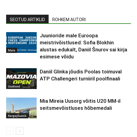
SEOTUD ARTIKLID
ROHKEM AUTORI
Juunioride male Euroopa
meistrivõistlused: Sofia Blokhin
alustas edukalt, Daniil Šnurov sai kirja
Male
esimese võidu
Daniil Glinka jõudis Poolas toimuval
ATP Challengeri turniiril poolfinaali
Uudised
Mia Mireia Uusorg võitis U20 MM-il
seitsmevõistluses hõbemedali
Kergejõustik