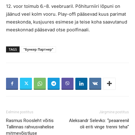
12. voor toimub 6.–8. veebruaril. Põhiturniiri lõpuni on
jäänud veel kolm vooru. Play-offi pääsevad kuus parimat
meeskonda, kusjuures esimese ja teise koha saavutanud
meeskonnad pääsevad otse poolfinaali.
TAGS
"Бункер Партнер"
Eelmine postitus
Järgmine postitus
Rasmus Roosleht võitis
Aleksandr Selevko: “peaareenil
Tallinnas rahvusvahelise
oli eriti vinge trenni teha”
mitmevõistluse