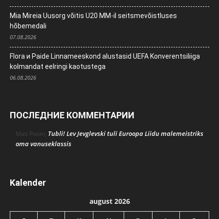
Mia Mireia Uusorg võitis U20 MM-il seitsmevõistluses
hõbemedali
07.08.2026
Flora и Paide Linnameeskond alustasid UEFA Konverentsiliiga
kolmandat eelringi kaotustega
06.08.2026
ПОСЛЕДНИЕ КОММЕНТАРИИ
Tubli! Lev Jevglevski tuli Euroopa Liidu malemeistriks
Mati Poom
,
oma vanuseklassis
Kalender
august 2026