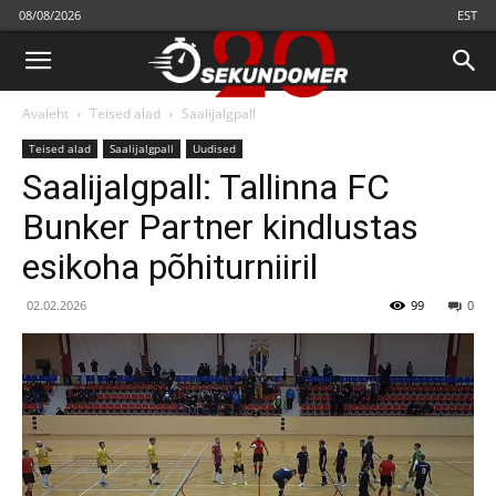
08/08/2026
EST
Avaleht
Teised alad
Saalijalgpall
Teised alad
Saalijalgpall
Uudised
Saalijalgpall: Tallinna FC
Bunker Partner kindlustas
esikoha põhiturniiril
02.02.2026
99
0