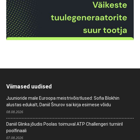
Viimased uudised
Juunioride male Euroopa meistrivõistlused: Sofia Blokhin
alustas edukalt, Daniil Šnurov sai kirja esimese võidu
08.08.2026
Daniil Glinka jõudis Poolas toimuval ATP Challengeri turniiril
poolfinaali
07.08.2026