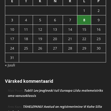
E
T
K
N
R
L
P
1
2
3
4
5
6
7
8
9
10
11
12
13
14
15
16
17
18
19
20
21
22
23
24
25
26
27
28
29
30
31
« juuli
Värsked kommentaarid
Tubli! Lev Jevglevski tuli Euroopa Liidu malemeistriks
Mati Poom
,
oma vanuseklassis
TÄHELEPANU! Avatud on registreerimine VI Kahe Silla
Ants Kaev
,