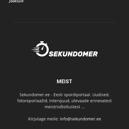
Jooksule
MEIST
Sekundomer.ee - Eesti spordiportaal. Uudised,
fotoreportaažid, intervjuud, ülevaade erinevatest
meistrivõistlustest ...
Kirjutage meile:
info@sekundomer.ee