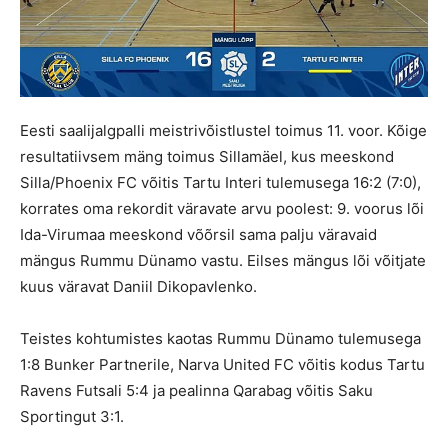
Eesti saalijalgpalli meistrivõistlustel toimus 11. voor. Kõige
resultatiivsem mäng toimus Sillamäel, kus meeskond
Silla/Phoenix FC võitis Tartu Interi tulemusega 16:2 (7:0),
korrates oma rekordit väravate arvu poolest: 9. voorus lõi
Ida-Virumaa meeskond võõrsil sama palju väravaid
mängus Rummu Dünamo vastu. Eilses mängus lõi võitjate
kuus väravat Daniil Dikopavlenko.
Teistes kohtumistes kaotas Rummu Dünamo tulemusega
1:8 Bunker Partnerile, Narva United FC võitis kodus Tartu
Ravens Futsali 5:4 ja pealinna Qarabag võitis Saku
Sportingut 3:1.