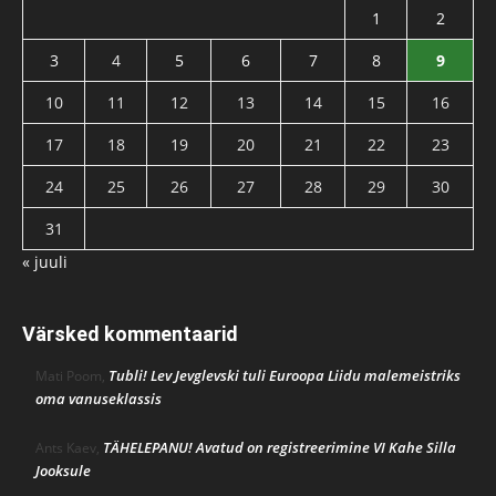
1
2
3
4
5
6
7
8
9
10
11
12
13
14
15
16
17
18
19
20
21
22
23
24
25
26
27
28
29
30
31
« juuli
Värsked kommentaarid
Tubli! Lev Jevglevski tuli Euroopa Liidu malemeistriks
Mati Poom
,
oma vanuseklassis
TÄHELEPANU! Avatud on registreerimine VI Kahe Silla
Ants Kaev
,
Jooksule