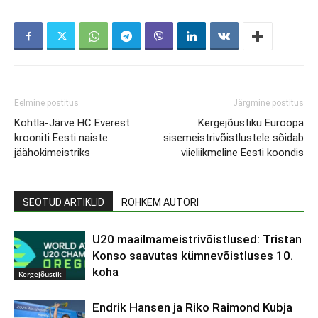
Eelmine postitus
Järgmine postitus
Kohtla-Järve HC Everest
Kergejõustiku Euroopa
krooniti Eesti naiste
sisemeistrivõistlustele sõidab
jäähokimeistriks
viieliikmeline Eesti koondis
SEOTUD ARTIKLID
ROHKEM AUTORI
U20 maailmameistrivõistlused: Tristan
Konso saavutas kümnevõistluses 10.
koha
Kergejõustik
Endrik Hansen ja Riko Raimond Kubja