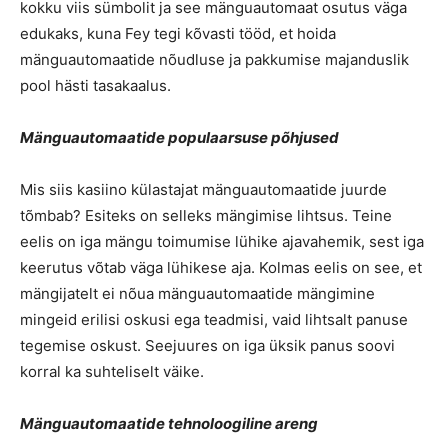
kokku viis sümbolit ja see mänguautomaat osutus väga
edukaks, kuna Fey tegi kõvasti tööd, et hoida
mänguautomaatide nõudluse ja pakkumise majanduslik
pool hästi tasakaalus.
Mänguautomaatide populaarsuse põhjused
Mis siis kasiino külastajat mänguautomaatide juurde
tõmbab? Esiteks on selleks mängimise lihtsus. Teine
eelis on iga mängu toimumise lühike ajavahemik, sest iga
keerutus võtab väga lühikese aja. Kolmas eelis on see, et
mängijatelt ei nõua mänguautomaatide mängimine
mingeid erilisi oskusi ega teadmisi, vaid lihtsalt panuse
tegemise oskust. Seejuures on iga üksik panus soovi
korral ka suhteliselt väike.
Mänguautomaatide tehnoloogiline areng