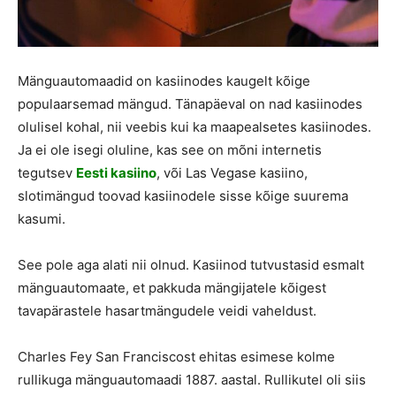
Mänguautomaadid on kasiinodes kaugelt kõige
populaarsemad mängud. Tänapäeval on nad kasiinodes
olulisel kohal, nii veebis kui ka maapealsetes kasiinodes.
Ja ei ole isegi oluline, kas see on mõni internetis
tegutsev
Eesti kasiino
, või Las Vegase kasiino,
slotimängud toovad kasiinodele sisse kõige suurema
kasumi.
See pole aga alati nii olnud. Kasiinod tutvustasid esmalt
mänguautomaate, et pakkuda mängijatele kõigest
tavapärastele hasartmängudele veidi vaheldust.
Charles Fey San Franciscost ehitas esimese kolme
rullikuga mänguautomaadi 1887. aastal. Rullikutel oli siis