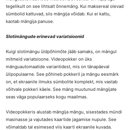
tegelikult on see lihtsalt õnnemäng. Kui maksereal olevad
sümbolid kattuvad, siis mängija võidab. Kui ei kattu,
kaotab mängija panuse.
Slotimängude erinevad variatsioonid
Kuigi slotimängu üldpõhimõte jääb samaks, on mängul
mitmeid variatsioone. Videopokker on üks
mänguautomaatide variantidest, mis on tänapäeval
ülipopulaarne. See põhineb pokkeril ja mängu eesmärk
on, et ekraanile ilmuks sümbolite komplekt, mis vastab
võitvale pokkeri käele. See mäng muutunud mängijate
seas väga populaarseks kogu maailmas.
Videopokkeris alustab mängija mängu, sisestades mündi
masinasse ja vajutades kaartide jagamise nupule. See
võimaldab tal esimesed viis kaarti ekraanile kuvada.