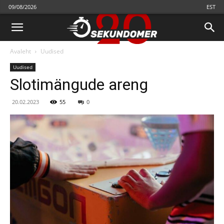
09/08/2026
EST
Avaleht
Uudised
Uudised
Slotimängude areng
20.02.2023
55
0