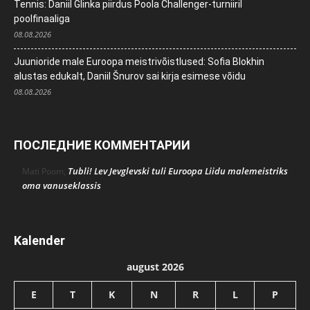
Tennis: Daniil Glinka piirdus Poola Challenger-turniiril
poolfinaaliga
08.08.2026
Juunioride male Euroopa meistrivõistlused: Sofia Blokhin
alustas edukalt, Daniil Šnurov sai kirja esimese võidu
08.08.2026
ПОСЛЕДНИЕ КОММЕНТАРИИ
Tubli! Lev Jevglevski tuli Euroopa Liidu malemeistriks
Mati Poom
,
oma vanuseklassis
Kalender
august 2026
E
T
K
N
R
L
P