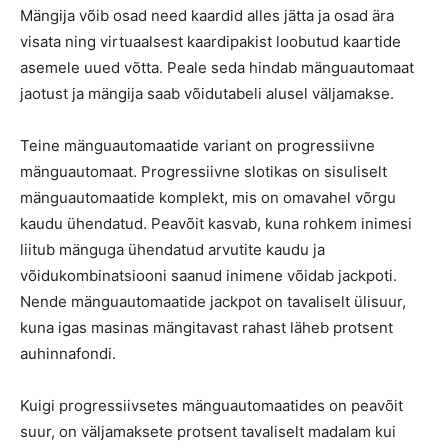
Mängija võib osad need kaardid alles jätta ja osad ära
visata ning virtuaalsest kaardipakist loobutud kaartide
asemele uued võtta. Peale seda hindab mänguautomaat
jaotust ja mängija saab võidutabeli alusel väljamakse.
Teine mänguautomaatide variant on progressiivne
mänguautomaat. Progressiivne slotikas on sisuliselt
mänguautomaatide komplekt, mis on omavahel võrgu
kaudu ühendatud. Peavõit kasvab, kuna rohkem inimesi
liitub mänguga ühendatud arvutite kaudu ja
võidukombinatsiooni saanud inimene võidab jackpoti.
Nende mänguautomaatide jackpot on tavaliselt ülisuur,
kuna igas masinas mängitavast rahast läheb protsent
auhinnafondi.
Kuigi progressiivsetes mänguautomaatides on peavõit
suur, on väljamaksete protsent tavaliselt madalam kui