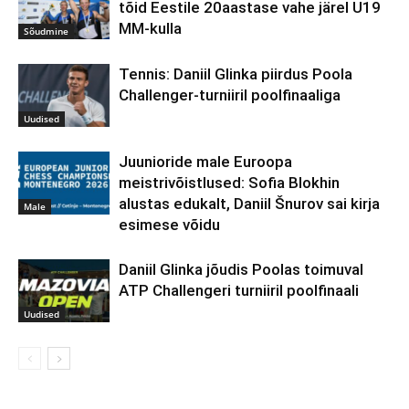
tõid Eestile 20aastase vahe järel U19
MM-kulla
Sõudmine
Tennis: Daniil Glinka piirdus Poola
Challenger-turniiril poolfinaaliga
Uudised
Juunioride male Euroopa
meistrivõistlused: Sofia Blokhin
alustas edukalt, Daniil Šnurov sai kirja
Male
esimese võidu
Daniil Glinka jõudis Poolas toimuval
ATP Challengeri turniiril poolfinaali
Uudised