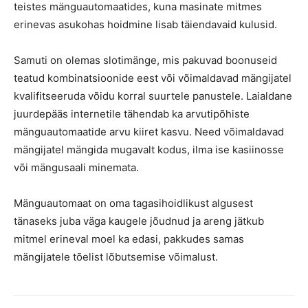
teistes mänguautomaatides, kuna masinate mitmes
erinevas asukohas hoidmine lisab täiendavaid kulusid.
Samuti on olemas slotimänge, mis pakuvad boonuseid
teatud kombinatsioonide eest või võimaldavad mängijatel
kvalifitseeruda võidu korral suurtele panustele. Laialdane
juurdepääs internetile tähendab ka arvutipõhiste
mänguautomaatide arvu kiiret kasvu. Need võimaldavad
mängijatel mängida mugavalt kodus, ilma ise kasiinosse
või mängusaali minemata.
Mänguautomaat on oma tagasihoidlikust algusest
tänaseks juba väga kaugele jõudnud ja areng jätkub
mitmel erineval moel ka edasi, pakkudes samas
mängijatele tõelist lõbutsemise võimalust.