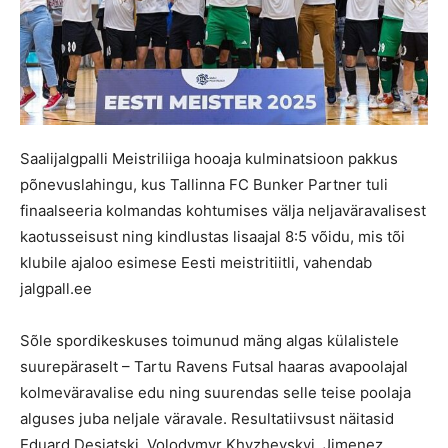
Saalijalgpalli Meistriliiga hooaja kulminatsioon pakkus
põnevuslahingu, kus Tallinna FC Bunker Partner tuli
finaalseeria kolmandas kohtumises välja neljaväravalisest
kaotusseisust ning kindlustas lisaajal 8:5 võidu, mis tõi
klubile ajaloo esimese Eesti meistritiitli, vahendab
jalgpall.ee
Sõle spordikeskuses toimunud mäng algas külalistele
suurepäraselt – Tartu Ravens Futsal haaras avapoolajal
kolmeväravalise edu ning suurendas selle teise poolaja
alguses juba neljale väravale. Resultatiivsust näitasid
Eduard Desjatski, Volodymyr Khyzhevskyi, Jimenez