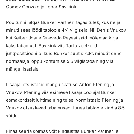
Gomez Gonzalo ja Lehar Savikink.
Pooltunnil algas Bunker Partneri tagasitulek, kus nelja
minuti sees löödi tabloole 4:4 viigiseis. Nii Denis Vnukov
kui Keiber Josue Quevedo Reyesi said mõlemad kirja
kaks tabamust. Savikink viis Tartu veelkord
juhtpositsioonile, kuid Bunker suutis kaks minutit enne
normaalaja lõppu kohtumise 5:5 viigistada ning viia
mängu lisaajale.
Lisaajal otsustasid mängu saatuse Anton Pfening ja
Vnukov. Pfening viis esimese lisaaja poolajal Bunkeri
esmakordselt juhtima ning teisel vormistasid Pfening ja
Vnukov otsustavad tabamused, tuues tabloole kindla 8:5
võidu.
Finaalseeria kolmas võit kindlustas Bunker Partnerile