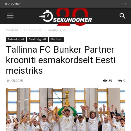
06/08/2026
EST
Avaleht
Teised alad
Saalijalgpall
Teised alad
Saalijalgpall
Uudised
Tallinna FC Bunker Partner
krooniti esmakordselt Eesti
meistriks
04.05.2025
89
0