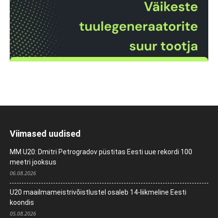
Viimased uudised
MM U20: Dmitri Petrogradov püstitas Eesti uue rekordi 100
meetri jooksus
06.08.2026
U20 maailmameistrivõistlustel osaleb 14-liikmeline Eesti
koondis
05.08.2026