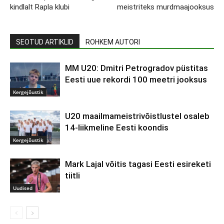
kindlalt Rapla klubi
meistriteks murdmaajooksus
SEOTUD ARTIKLID
ROHKEM AUTORI
MM U20: Dmitri Petrogradov püstitas
Eesti uue rekordi 100 meetri jooksus
Kergejõustik
U20 maailmameistrivõistlustel osaleb
14-liikmeline Eesti koondis
Kergejõustik
Mark Lajal võitis tagasi Eesti esireketi
tiitli
Uudised