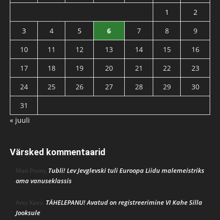
1
2
3
4
5
6
7
8
9
10
11
12
13
14
15
16
17
18
19
20
21
22
23
24
25
26
27
28
29
30
31
« juuli
Värsked kommentaarid
Tubli! Lev Jevglevski tuli Euroopa Liidu malemeistriks
Mati Poom
,
oma vanuseklassis
TÄHELEPANU! Avatud on registreerimine VI Kahe Silla
Ants Kaev
,
Jooksule