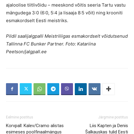
ajaloolise tiitlivõidu – meeskond võitis seeria Tartu vastu
mängudega 3:0 (6:0, 5:4 ja lisaaja 8:5 võit) ning krooniti
esmakordselt Eesti meistriks.
Pildil saalijalgpalli Meistriliigas esmakordselt võidutsenud
Tallinna FC Bunker Partner. Foto: Katariina
Peetson/jalgpall.ee
Eelmine postitus
Järgmine postitus
Korvpall: Kalev/Cramo alistas
Liis Kapten ja Denis
esimeses poolfinaalmängus
Šalkauskas tulid Eesti