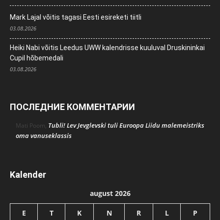
Mark Lajal võitis tagasi Eesti esireketi tiitli
03.08.2026
Heiki Nabi võitis Leedus UWW kalendrisse kuuluval Druskininkai
Cupil hõbemedali
03.08.2026
ПОСЛЕДНИЕ КОММЕНТАРИИ
Tubli! Lev Jevglevski tuli Euroopa Liidu malemeistriks
Mati Poom
,
oma vanuseklassis
Kalender
august 2026
E
T
K
N
R
L
P