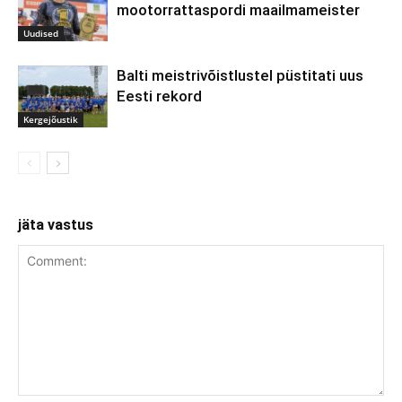
mootorrattaspordi maailmameister
Uudised
Balti meistrivõistlustel püstitati uus
Eesti rekord
Kergejõustik
jäta vastus