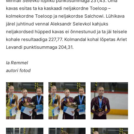
Mihhail Selevko lõpliku punktisummaga 231,43. Oma
kavas esitas ta ka kaskaadi neljakordne Toeloop –
kolmekordne Toeloop ja neljakordse Salchowi. Lühikava
järel juhtinud vennal Aleksandr Selevkol kahjuks
neljakordsed hüpped kavas ei õnnestunud ja ta jäi teisele
kohale resultaadiga 227,77. Kolmandal kohal lõpetas Arlet
Levandi punktisummaga 204,31.
Ia Remmel
autori fotod