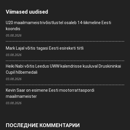
Viimased uudised
U20 maailmameistrivõistlustel osaleb 14-liikmeline Eesti
koondis
05.08.2026
Mark Lajal võitis tagasi Eesti esireketi tiitli
03.08.2026
Heiki Nabi võitis Leedus UWW kalendrisse kuuluval Druskininkai
Cupil hõbemedali
03.08.2026
Kevin Saar on esimene Eesti mootorrattaspordi
maailmameister
03.08.2026
ПОСЛЕДНИЕ КОММЕНТАРИИ