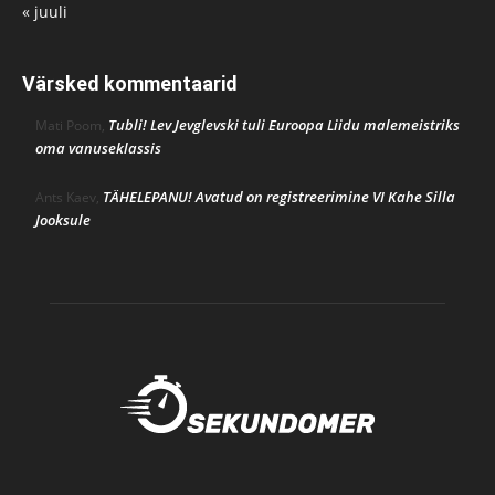
« juuli
Värsked kommentaarid
Tubli! Lev Jevglevski tuli Euroopa Liidu malemeistriks
Mati Poom
,
oma vanuseklassis
TÄHELEPANU! Avatud on registreerimine VI Kahe Silla
Ants Kaev
,
Jooksule