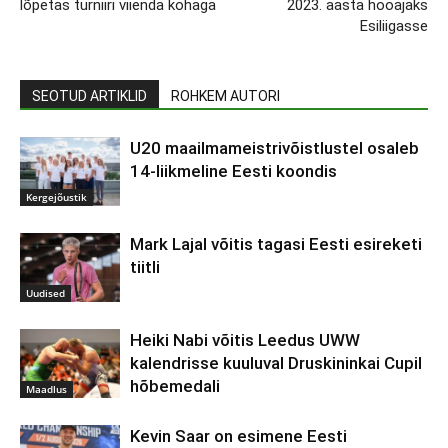
lõpetas turniiri viienda kohaga
2023. aasta hooajaks
Esiliigasse
SEOTUD ARTIKLID
ROHKEM AUTORI
U20 maailmameistrivõistlustel osaleb
14-liikmeline Eesti koondis
Kergejõustik
Mark Lajal võitis tagasi Eesti esireketi
tiitli
Uudised
Heiki Nabi võitis Leedus UWW
kalendrisse kuuluval Druskininkai Cupil
hõbemedali
Maadlus
Kevin Saar on esimene Eesti