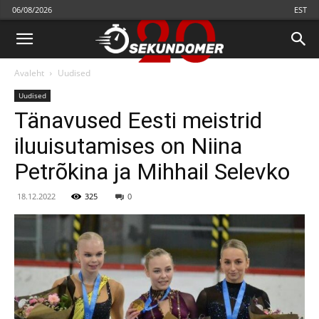
06/08/2026
EST
Avaleht
Uudised
Uudised
Tänavused Eesti meistrid
iluuisutamises on Niina
Petrõkina ja Mihhail Selevko
18.12.2022
325
0