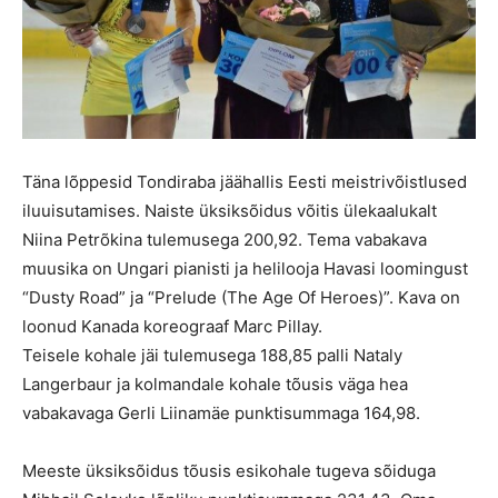
Täna lõppesid Tondiraba jäähallis Eesti meistrivõistlused
iluuisutamises. Naiste üksiksõidus võitis ülekaalukalt
Niina Petrõkina tulemusega 200,92. Tema vabakava
muusika on Ungari pianisti ja helilooja Havasi loomingust
“Dusty Road” ja “Prelude (The Age Of Heroes)”. Kava on
loonud Kanada koreograaf Marc Pillay.
Teisele kohale jäi tulemusega 188,85 palli Nataly
Langerbaur ja kolmandale kohale tõusis väga hea
vabakavaga Gerli Liinamäe punktisummaga 164,98.
Meeste üksiksõidus tõusis esikohale tugeva sõiduga