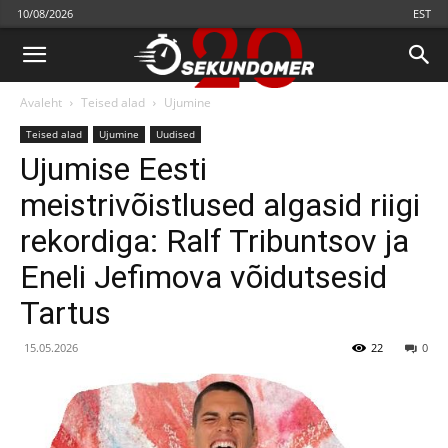
10/08/2026
EST
Avaleht
Teised alad
Ujumine
Teised alad
Ujumine
Uudised
Ujumise Eesti
meistrivõistlused algasid riigi
rekordiga: Ralf Tribuntsov ja
Eneli Jefimova võidutsesid
Tartus
15.05.2026
22
0