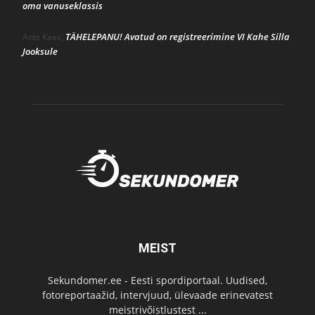
oma vanuseklassis
TÄHELEPANU! Avatud on registreerimine VI Kahe Silla
Ants Kaev
,
Jooksule
MEIST
Sekundomer.ee - Eesti spordiportaal. Uudised,
fotoreportaažid, intervjuud, ülevaade erinevatest
meistrivõistlustest ...