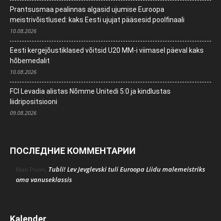
Prantsusmaa pealinnas algasid ujumise Euroopa
meistrivõistlused: kaks Eesti ujujat pääsesid poolfinaali
10.08.2026
Eesti kergejõustiklased võitsid U20 MM-i viimasel päeval kaks
hõbemedalit
10.08.2026
FCI Levadia alistas Nõmme Unitedi 5:0 ja kindlustas
liidripositsiooni
09.08.2026
ПОСЛЕДНИЕ КОММЕНТАРИИ
Tubli! Lev Jevglevski tuli Euroopa Liidu malemeistriks
Mati Poom
,
oma vanuseklassis
Kalender