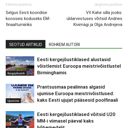
Eelmine postitus
Järgmine postitus
Selgus Eesti koondise
VII Kahe silla jooks:
koosseis koduseks EM-
üldarvestuses võitsid Andries
finaalturniiriks
Kivimägi ja Olga Andrejeva
SEOTUD ARTIKLID
ROHKEM AUTORI
Eesti kergejõustiklased alustasid
võistlemist Euroopa meistrivõistlustel
Birminghamis
Kergejõustik
Prantsusmaa pealinnas algasid
ujumise Euroopa meistrivõistlused:
kaks Eesti ujujat pääsesid poolfinaali
Ujumine
Eesti kergejõustiklased võitsid U20
MM-i viimasel päeval kaks
hõbemedalit