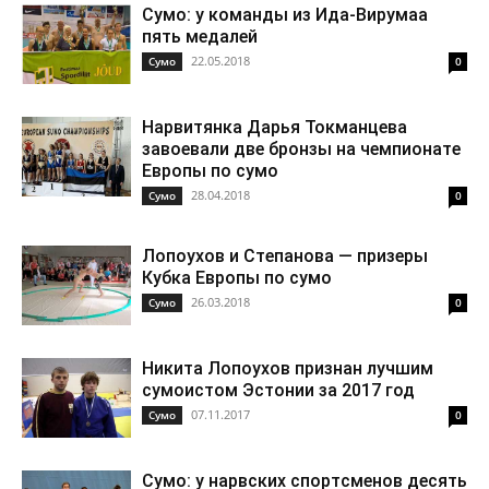
Сумо: у команды из Ида-Вирумаа
пять медалей
22.05.2018
Cумо
0
Нарвитянка Дарья Токманцева
завоевали две бронзы на чемпионате
Европы по сумо
28.04.2018
Cумо
0
Лопоухов и Степанова — призеры
Кубка Европы по сумо
26.03.2018
Cумо
0
Никита Лопоухов признан лучшим
сумоистом Эстонии за 2017 год
07.11.2017
Cумо
0
Сумо: у нарвских спортсменов десять