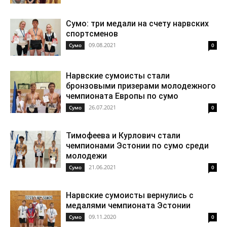
Cумо: три медали на счету нарвских
спортсменов
09.08.2021
Cумо
0
Нарвские сумоисты стали
бронзовыми призерами молодежного
чемпионата Европы по сумо
26.07.2021
Cумо
0
Тимофеева и Курлович стали
чемпионами Эстонии по сумо среди
молодежи
21.06.2021
Cумо
0
Нарвские сумоисты вернулись с
медалями чемпионата Эстонии
09.11.2020
Cумо
0