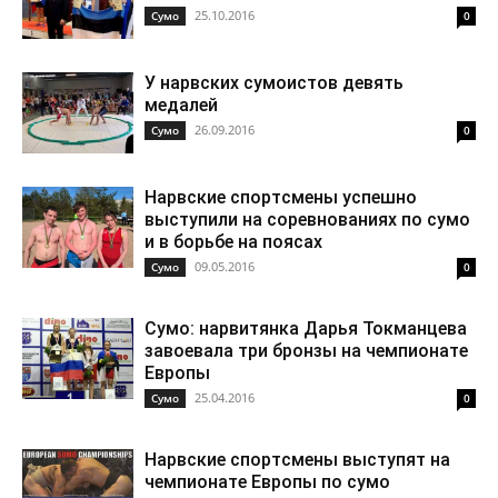
25.10.2016
Cумо
0
У нарвских сумоистов девять
медалей
26.09.2016
Cумо
0
Нарвские спортсмены успешно
выступили на соревнованиях по сумо
и в борьбе на поясах
09.05.2016
Cумо
0
Сумо: нарвитянка Дарья Токманцева
завоевала три бронзы на чемпионате
Европы
25.04.2016
Cумо
0
Нарвские спортсмены выступят на
чемпионате Европы по сумо