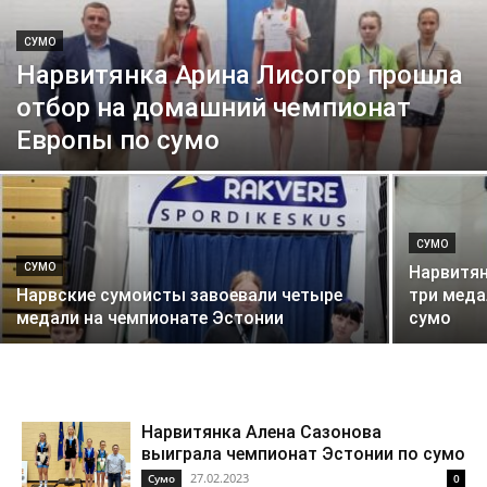
CУМО
Нарвитянка Арина Лисогор прошла
отбор на домашний чемпионат
Европы по сумо
CУМО
CУМО
Нарвитян
Нарвские сумоисты завоевали четыре
три меда
медали на чемпионате Эстонии
сумо
Нарвитянка Алена Сазонова
выиграла чемпионат Эстонии по сумо
27.02.2023
Cумо
0