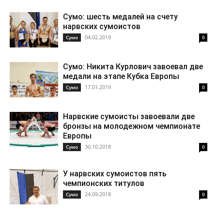
Сумо: шесть медалей на счету
нарвских сумоистов
04.02.2019
Cумо
0
Сумо: Никита Курлович завоевал две
медали на этапе Кубка Европы
17.01.2019
Cумо
0
Нарвские сумоисты завоевали две
бронзы на молодежном чемпионате
Европы
30.10.2018
Cумо
0
У нарвских сумоистов пять
чемпионских титулов
24.09.2018
Cумо
0