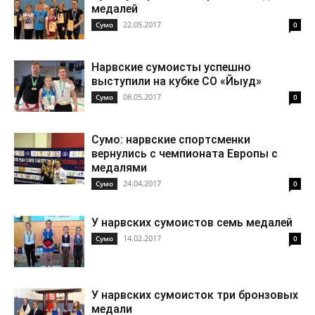
медалей
22.05.2017
Cумо
0
Нарвские сумоисты успешно
выступили на кубке СО «Йыуд»
08.05.2017
Cумо
0
Сумо: нарвские спортсменки
вернулись с чемпионата Европы с
медалями
24.04.2017
Cумо
0
У нарвских сумоистов семь медалей
14.02.2017
Cумо
0
У нарвских сумоисток три бронзовых
медали