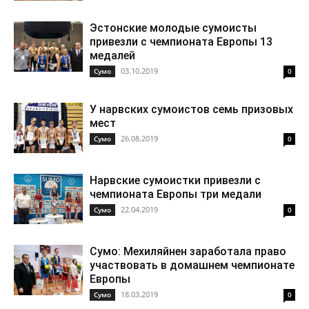
Эстонские молодые сумоисты
привезли с чемпионата Европы 13
медалей
03.10.2019
Cумо
0
У нарвских сумоистов семь призовых
мест
26.08.2019
Cумо
0
Нарвские сумоистки привезли с
чемпионата Европы три медали
22.04.2019
Cумо
0
Сумо: Мехиляйнен заработала право
участвовать в домашнем чемпионате
Европы
18.03.2019
Cумо
0