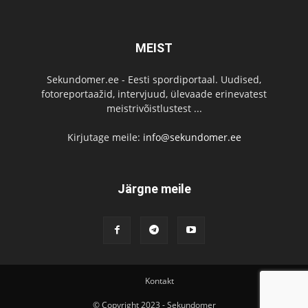
MEIST
Sekundomer.ee - Eesti spordiportaal. Uudised,
fotoreportaažid, intervjuud, ülevaade erinevatest
meistrivõistlustest ...
Kirjutage meile:
info@sekundomer.ee
Järgne meile
Kontakt
© Copyright 2023 - Sekundomer