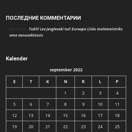
ПОСЛЕДНИЕ КОММЕНТАРИИ
Tubli! Lev Jevglevski tuli Euroopa Liidu malemeistriks
Mati Poom
,
oma vanuseklassis
Kalender
september 2022
E
T
K
N
R
L
P
1
2
3
4
5
6
7
8
9
10
11
12
13
14
15
16
17
18
19
20
21
22
23
24
25