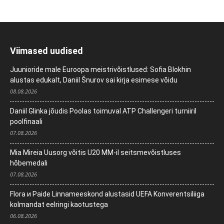
Viimased uudised
Juunioride male Euroopa meistrivõistlused: Sofia Blokhin
alustas edukalt, Daniil Šnurov sai kirja esimese võidu
08.08.2026
Daniil Glinka jõudis Poolas toimuval ATP Challengeri turniiril
poolfinaali
07.08.2026
Mia Mireia Uusorg võitis U20 MM-il seitsmevõistluses
hõbemedali
07.08.2026
Flora и Paide Linnameeskond alustasid UEFA Konverentsiliiga
kolmandat eelringi kaotustega
06.08.2026