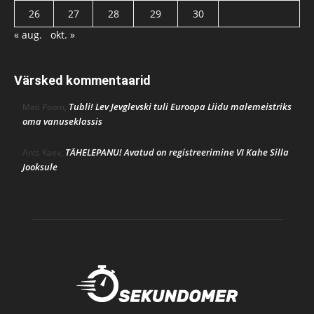
26
27
28
29
30
« aug.
okt. »
Värsked kommentaarid
Tubli! Lev Jevglevski tuli Euroopa Liidu malemeistriks
Mati Poom
,
oma vanuseklassis
TÄHELEPANU! Avatud on registreerimine VI Kahe Silla
Ants Kaev
,
Jooksule