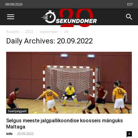
08/08/2026
EST
Avaleht
2022
september
20
Daily Archives: 20.09.2022
Saalijalgpall
Selgus meeste jalgpallikoondise koosseis mänguks
Maltaga
info
-
20.09.2022
0