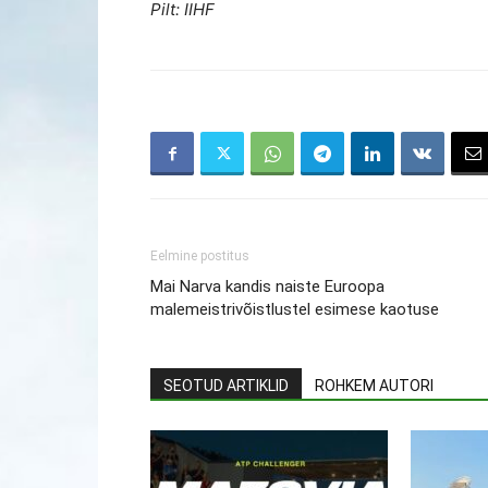
Pilt: IIHF
Eelmine postitus
Mai Narva kandis naiste Euroopa
malemeistrivõistlustel esimese kaotuse
SEOTUD ARTIKLID
ROHKEM AUTORI