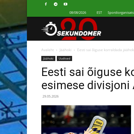
08/08/2026
EST
Spordiorganisats
Секундомер
Avaleht
Jäähoki
Eesti sai õiguse korraldada jäähok
Jäähoki
Uudised
Eesti sai õiguse 
esimese divisjoni 
29.05.2026