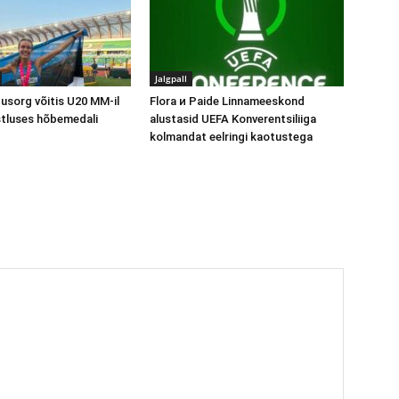
Jalgpall
Uusorg võitis U20 MM-il
Flora и Paide Linnameeskond
stluses hõbemedali
alustasid UEFA Konverentsiliiga
kolmandat eelringi kaotustega