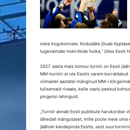
meie kogukonnale. Kodujääle jõuab tipptas
tugevaimate hokiriikide hulka,“ ütles Eesti 
2027. aasta mais toimuv turniir on Eesti jää
MM-turniiri ei ole Eestis varem korraldatud.
viimastel aastatel mänginud MM-i kõrgeimal
tulisemaid rivaale, kelle vastu peetud koh
pingelisi lahinguid.
„Turniir annab Eesti publikule harukordse 
lähedalt mängutaset, mille poole meie oma m
jäähoki kandepinda Eestis, sest suurturniiri