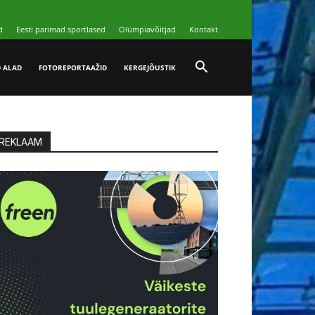
d
Eesti parimad sportlased
Olümpiavõitjad
Kontakt
D ALAD
FOTOREPORTAAŽID
KERGEJÕUSTIK
REKLAAM