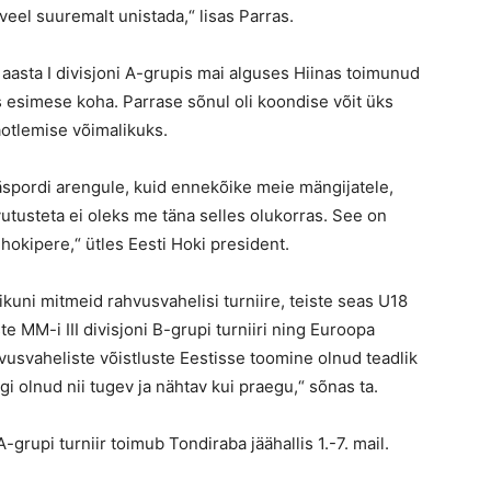
veel suuremalt unistada,“ lisas Parras.
aasta I divisjoni A-grupis mai alguses Hiinas toimunud
as esimese koha. Parrase sõnul oli koondise võit üks
aotlemise võimalikuks.
äspordi arengule, kuid ennekõike meie mängijatele,
vutusteta ei oleks me täna selles olukorras. See on
 hokipere,“ ütles Eesti Hoki president.
kuni mitmeid rahvusvahelisi turniire, teiste seas U18
te MM-i III divisjoni B-grupi turniiri ning Euroopa
vusvaheliste võistluste Eestisse toomine olnud teadlik
gi olnud nii tugev ja nähtav kui praegu,“ sõnas ta.
-grupi turniir toimub Tondiraba jäähallis 1.-7. mail.