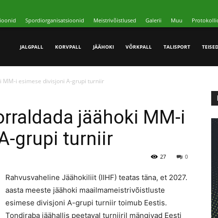
ioonid
Spordiorganisatsioonid
Meistrivõistlused
Galerii
Muu
Protokolli
JALGPALL
KORVPALL
JÄÄHOKI
VÕRKPALL
TALISPORT
TEISE
i MM-i esimese divisjoni A-grupi turniir
korraldada jäähoki MM-i
A-grupi turniir
27
0
Rahvusvaheline Jäähokiliit (IIHF) teatas täna, et 2027.
aasta meeste jäähoki maailmameistrivõistluste
esimese divisjoni A-grupi turniir toimub Eestis.
Tondiraba jäähallis peetaval turniiril mängivad Eesti