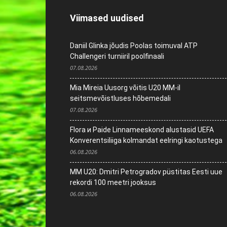
Viimased uudised
Daniil Glinka jõudis Poolas toimuval ATP
Challengeri turniiril poolfinaali
07.08.2026
Mia Mireia Uusorg võitis U20 MM-il
seitsmevõistluses hõbemedali
07.08.2026
Flora и Paide Linnameeskond alustasid UEFA
Konverentsiliiga kolmandat eelringi kaotustega
06.08.2026
MM U20: Dmitri Petrogradov püstitas Eesti uue
rekordi 100 meetri jooksus
06.08.2026