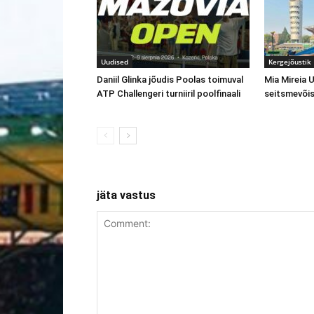
Uudised
Kergejõustik
Daniil Glinka jõudis Poolas toimuval
Mia Mireia 
ATP Challengeri turniiril poolfinaali
seitsmevõi
jäta vastus