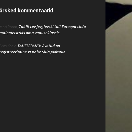
ärsked kommentaarid
Tubli! Lev Jevglevski tuli Euroopa Liidu
Mati Poom
,
malemeistriks oma vanuseklassis
TÄHELEPANU! Avatud on
Ants Kaev
,
registreerimine VI Kahe Silla Jooksule