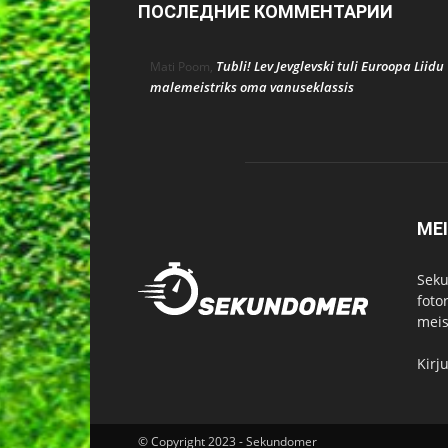
ПОСЛЕДНИЕ КОММЕНТАРИИ
Tubli! Lev Jevglevski tuli Euroopa Liidu
Mati Poom
,
malemeistriks oma vanuseklassis
ME
Seku
foto
meist
Kirj
© Copyright 2023 - Sekundomer