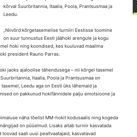
kõrval Suurbritannia, Itaalia, Poola, Prantsusmaa ja
Leedu.
„Niivõrd kõrgetasemelise turniiri Eestisse toomine
on suur tunnustus Eesti jäähoki arengule ja kogu
emel hoki ning koondised, kes kuuluvad maailma
Hoki president Rauno Parras.
hoki jaoks ajaloolise tähendusega – nii kõrgel tasemel
 Suurbritannia, Itaalia, Poola ja Prantsusmaa on
 tasemel, Leedu aga on Eesti üks lähemaid ja
tumised on pakkunud hokifännidele palju emotsioone ja
võimaluse näha tõelist MM-hokit kodusaalis ning kogeda
ängijad on püüelnud. Lisaks aitab turniir kasvatada
d toovad saali uusi pealtvaatajaid, kasvatavad