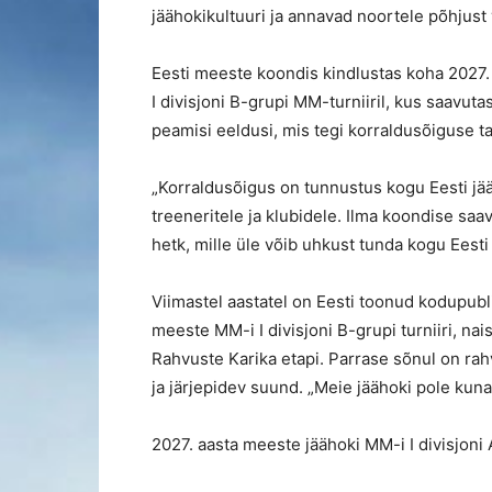
jäähokikultuuri ja annavad noortele põhjust 
Eesti meeste koondis kindlustas koha 2027. 
I divisjoni B-grupi MM-turniiril, kus saavut
peamisi eeldusi, mis tegi korraldusõiguse t
„Korraldusõigus on tunnustus kogu Eesti jä
treeneritele ja klubidele. Ilma koondise saa
hetk, mille üle võib uhkust tunda kogu Eesti
Viimastel aastatel on Eesti toonud kodupubli
meeste MM-i I divisjoni B-grupi turniiri, nais
Rahvuste Karika etapi. Parrase sõnul on rah
ja järjepidev suund. „Meie jäähoki pole kuna
2027. aasta meeste jäähoki MM-i I divisjoni A