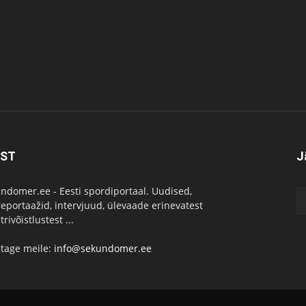
IST
J
ndomer.ee - Eesti spordiportaal. Uudised,
reportaažid, intervjuud, ülevaade erinevatest
rivõistlustest ...
utage meile:
info@sekundomer.ee