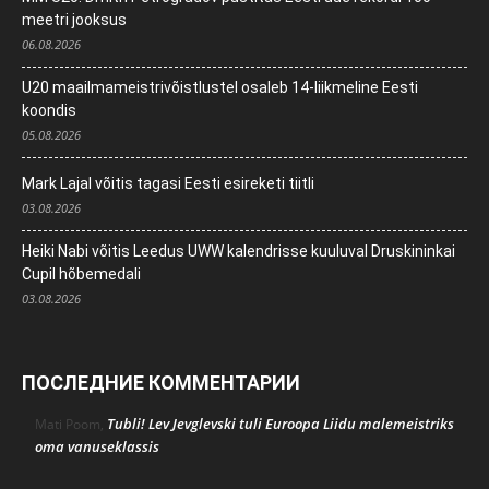
meetri jooksus
06.08.2026
U20 maailmameistrivõistlustel osaleb 14-liikmeline Eesti
koondis
05.08.2026
Mark Lajal võitis tagasi Eesti esireketi tiitli
03.08.2026
Heiki Nabi võitis Leedus UWW kalendrisse kuuluval Druskininkai
Cupil hõbemedali
03.08.2026
ПОСЛЕДНИЕ КОММЕНТАРИИ
Tubli! Lev Jevglevski tuli Euroopa Liidu malemeistriks
Mati Poom
,
oma vanuseklassis