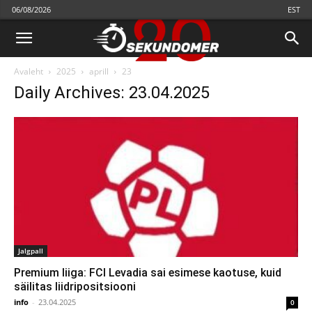
06/08/2026
EST
Avaleht
2025
aprill
23
Daily Archives: 23.04.2025
Jalgpall
Premium liiga: FCI Levadia sai esimese kaotuse, kuid
säilitas liidripositsiooni
info
-
23.04.2025
0