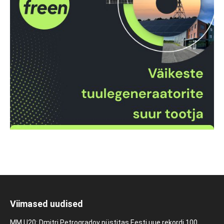
Viimased uudised
MM U20: Dmitri Petrogradov püstitas Eesti uue rekordi 100