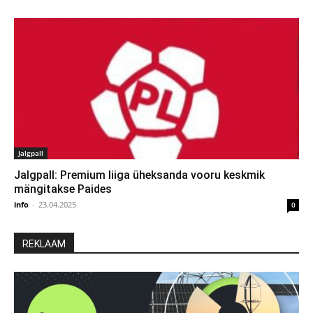
Jalgpall
Jalgpall: Premium liiga üheksanda vooru keskmik
mängitakse Paides
info
-
23.04.2025
0
REKLAAM