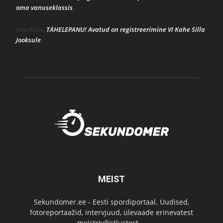
oma vanuseklassis
TÄHELEPANU! Avatud on registreerimine VI Kahe Silla
Ants Kaev
,
Jooksule
MEIST
Sekundomer.ee - Eesti spordiportaal. Uudised,
fotoreportaažid, intervjuud, ülevaade erinevatest
meistrivõistlustest ...