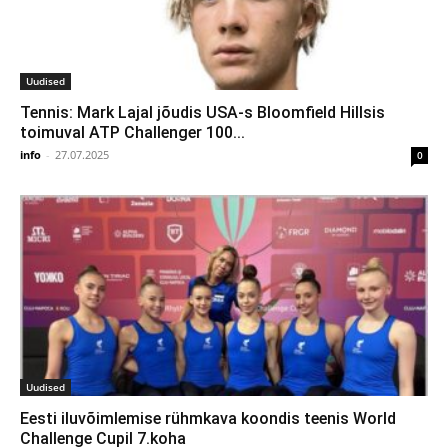
Uudised
Tennis: Mark Lajal jõudis USA-s Bloomfield Hillsis
toimuval ATP Challenger 100...
info
-
27.07.2025
0
Uudised
Eesti iluvõimlemise rühmkava koondis teenis World
Challenge Cupil 7.koha