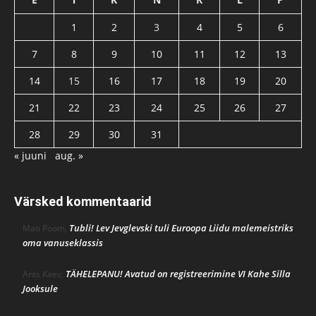
1
2
3
4
5
6
7
8
9
10
11
12
13
14
15
16
17
18
19
20
21
22
23
24
25
26
27
28
29
30
31
« juuni
aug. »
Värsked kommentaarid
Tubli! Lev Jevglevski tuli Euroopa Liidu malemeistriks
Mati Poom
,
oma vanuseklassis
TÄHELEPANU! Avatud on registreerimine VI Kahe Silla
Ants Kaev
,
Jooksule