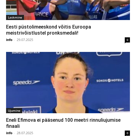
Laskmine
Eesti püstolimeeskond võitis Euroopa
meistrivõistlustel pronksmedali!
info
-
29.07.2025
0
Ujumine
Eneli Efimova ei pääsenud 100 meetri rinnuliujumise
finaali
info
-
28.07.2025
0