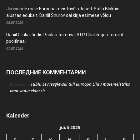
Juunioride male Euroopa meistrivõistlused: Sofia Blokhin
alustas edukalt, Daniil Šnurov sai kirja esimese võidu
08.08.2026
Daniil Glinka jõudis Poolas toimuval ATP Challengeri turniiril
poolfinaali
07.08.2026
ПОСЛЕДНИЕ КОММЕНТАРИИ
Tubli! Lev Jevglevski tuli Euroopa Liidu malemeistriks
Mati Poom
,
oma vanuseklassis
Kalender
juuli 2025
E
T
K
N
R
L
P