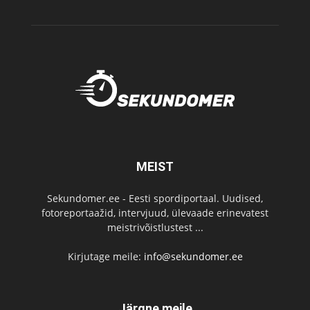
MEIST
Sekundomer.ee - Eesti spordiportaal. Uudised,
fotoreportaažid, intervjuud, ülevaade erinevatest
meistrivõistlustest ...
Kirjutage meile:
info@sekundomer.ee
Järgne meile