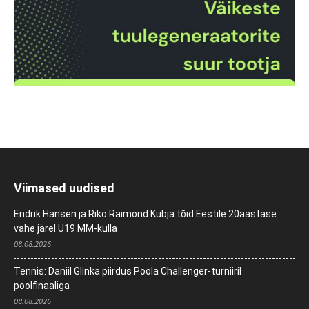
Viimased uudised
Endrik Hansen ja Riko Raimond Kubja tõid Eestile 20aastase
vahe järel U19 MM-kulla
08.08.2026
Tennis: Daniil Glinka piirdus Poola Challenger-turniiril
poolfinaaliga
08.08.2026