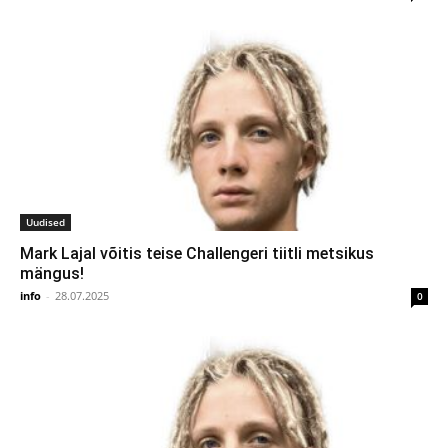
Uudised
Mark Lajal võitis teise Challengeri tiitli metsikus
mängus!
info
-
28.07.2025
0