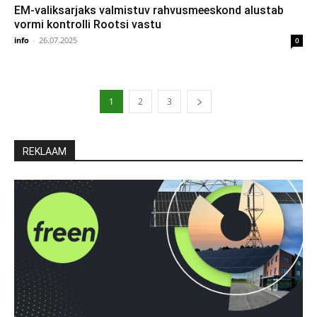
EM-valiksarjaks valmistuv rahvusmeeskond alustab
vormi kontrolli Rootsi vastu
info
-
26.07.2025
0
1
2
3
REKLAAM