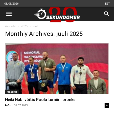
08/08/2026
EST
Avaleht
2025
juuli
Monthly Archives: juuli 2025
Maadlus
Heiki Nabi võitis Poola turniiril pronksi
info
-
31.07.2025
0