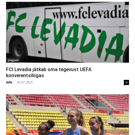
Jalgpall
FCI Levadia jätkab oma tegevust UEFA
konverentsiliigas
info
-
30.07.2025
0