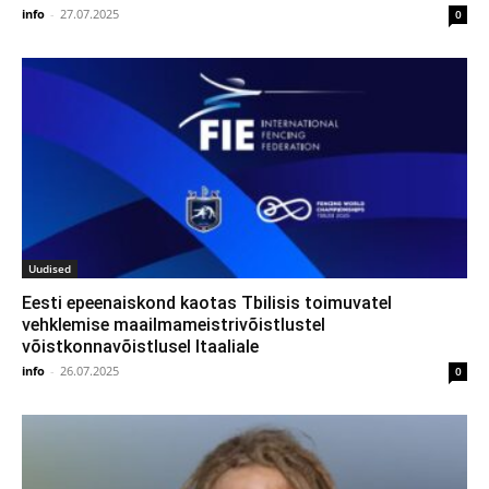
info
-
27.07.2025
0
Uudised
Eesti epeenaiskond kaotas Tbilisis toimuvatel
vehklemise maailmameistrivõistlustel
võistkonnavõistlusel Itaaliale
info
-
26.07.2025
0