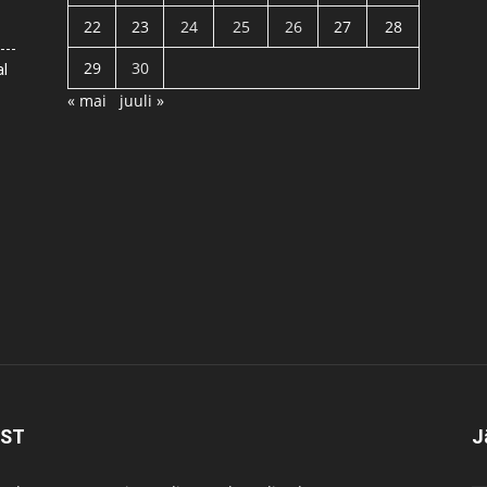
22
23
24
25
26
27
28
29
30
al
« mai
juuli »
IST
J