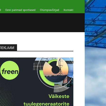
d
Eesti parimad sportlased
Olümpiavõitjad
Kontakt
REKLAAM