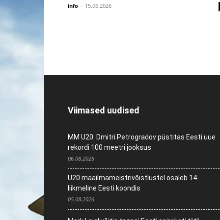
info
-
15.06.2026
Viimased uudised
MM U20: Dmitri Petrogradov püstitas Eesti uue
rekordi 100 meetri jooksus
06.08.2026
U20 maailmameistrivõistlustel osaleb 14-
liikmeline Eesti koondis
05.08.2026