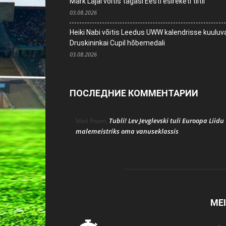
Mark Lajal võitis tagasi Eesti esireketi tiitli
03.08.2026
Heiki Nabi võitis Leedus UWW kalendrisse kuuluv
Druskininkai Cupil hõbemedali
03.08.2026
ПОСЛЕДНИЕ КОММЕНТАРИИ
Tubli! Lev Jevglevski tuli Euroopa Liidu
Mati Poom
,
malemeistriks oma vanuseklassis
ME