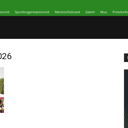
ioonid
Spordiorganisatsioonid
Meistrivõistlused
Galerii
Muu
Protokolli
2026