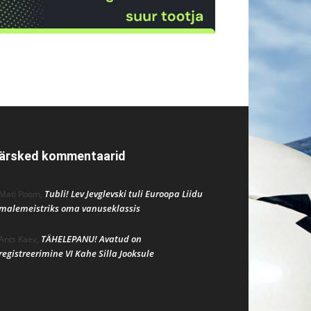
ärsked kommentaarid
Tubli! Lev Jevglevski tuli Euroopa Liidu
Mati Poom
,
malemeistriks oma vanuseklassis
TÄHELEPANU! Avatud on
Ants Kaev
,
registreerimine VI Kahe Silla Jooksule