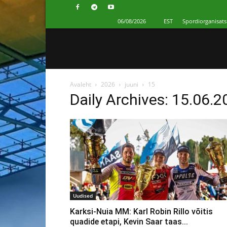
06/08/2026
EST
Spordiorganisats
Avaleht
2026
juuni
15
Daily Archives: 15.06.
Uudised
Karksi-Nuia MM: Karl Robin Rillo võitis
quadide etapi, Kevin Saar taas...