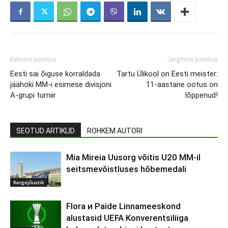
Eelmine postitus
Järgmine postitus
Eesti sai õiguse korraldada
Tartu Ülikool on Eesti meister:
jäähoki MM-i esimese divisjoni
11-aastane ootus on
A-grupi turniir
lõppenud!
SEOTUD ARTIKLID
ROHKEM AUTORI
Mia Mireia Uusorg võitis U20 MM-il
seitsmevõistluses hõbemedali
Kergejõustik
Flora и Paide Linnameeskond
alustasid UEFA Konverentsiliiga