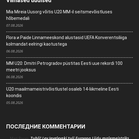
Viimased uudised
Mia Mireia Uusorg võitis U20 MM-il seitsmevõistluses
hõbemedali
07.08.2026
Flora и Paide Linnameeskond alustasid UEFA Konverentsiliiga
kolmandat eelringi kaotustega
06.08.2026
MM U20: Dmitri Petrogradov püstitas Eesti uue rekordi 100
meetri jooksus
06.08.2026
U20 maailmameistrivõistlustel osaleb 14-liikmeline Eesti
koondis
05.08.2026
ПОСЛЕДНИЕ КОММЕНТАРИИ
Tubli! Lev Jevglevski tuli Euroopa Liidu malemeistriks
Mati Poom
,