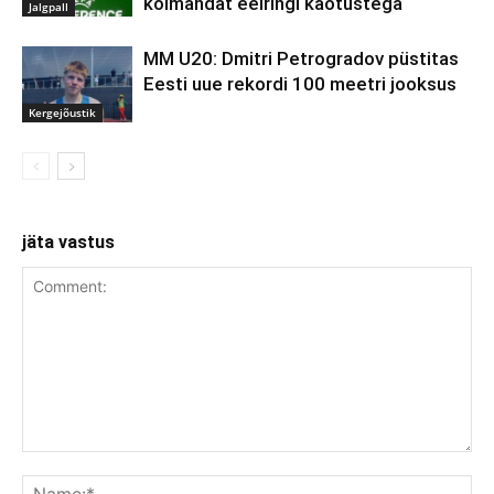
kolmandat eelringi kaotustega
Jalgpall
MM U20: Dmitri Petrogradov püstitas
Eesti uue rekordi 100 meetri jooksus
Kergejõustik
jäta vastus