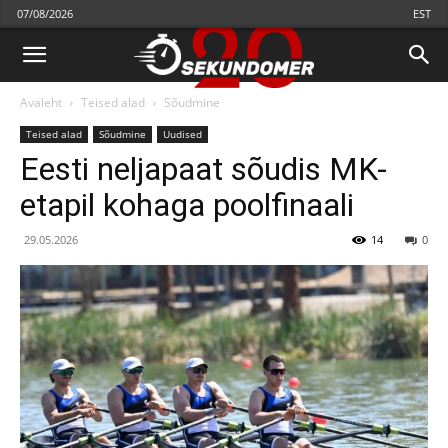
07/08/2026
EST
Avaleht
Teised alad
Sõudmine
Teised alad
Sõudmine
Uudised
Eesti neljapaat sõudis MK-
etapil kohaga poolfinaali
29.05.2026
14
0