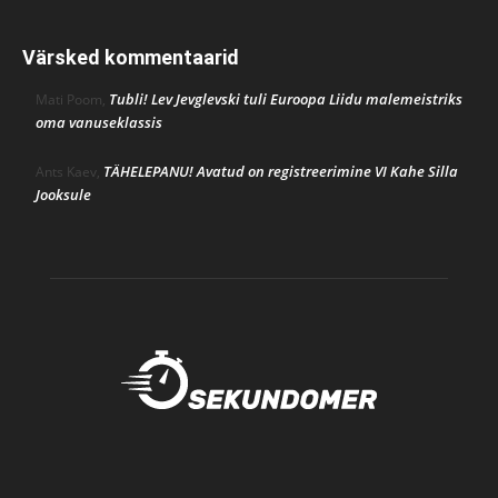
Värsked kommentaarid
Tubli! Lev Jevglevski tuli Euroopa Liidu malemeistriks
Mati Poom
,
oma vanuseklassis
TÄHELEPANU! Avatud on registreerimine VI Kahe Silla
Ants Kaev
,
Jooksule