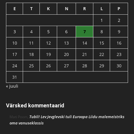
E
T
K
N
R
L
P
1
2
3
4
5
6
7
8
9
10
11
12
13
14
15
16
17
18
19
20
21
22
23
24
25
26
27
28
29
30
31
« juuli
Värsked kommentaarid
Tubli! Lev Jevglevski tuli Euroopa Liidu malemeistriks
Mati Poom
,
oma vanuseklassis