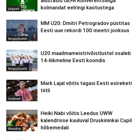
alustasid UEFA Konverentsiliiga
kolmandat eelringi kaotustega
Jalgpall
MM U20: Dmitri Petrogradov püstitas
Eesti uue rekordi 100 meetri jooksus
Kergejõustik
U20 maailmameistrivõistlustel osaleb
14-liikmeline Eesti koondis
Kergejõustik
Mark Lajal võitis tagasi Eesti esireketi
tiitli
Uudised
Heiki Nabi võitis Leedus UWW
kalendrisse kuuluval Druskininkai Cupil
hõbemedali
Maadlus