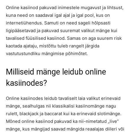
Online kasiinod pakuvad inimestele mugavust ja lihtsust,
kuna need on saadaval igal ajal ja igal pool, kus on
internetiühendus. Samuti on need sageli hõlpsasti
ligipääsetavad ja pakuvad suuremat valikut mänge kui
tavalised füüsilised kasiinod. Samas on aga suurem risk
kaotada ajataju, mistõttu tuleb rangelt järgida
vastutustundliku mängimise põhimõtet.
Milliseid mänge leidub online
kasiinodes?
Online kasiinodes leidub tavaliselt laia valikut erinevaid
mänge, sealhulgas nii klassikalisi kasiinomänge nagu
rulett, blackjack ja baccarat kui ka erinevaid slotimänge.
Mõned online kasiinod pakuvad ka nii-nimetatud „live“
mänge, kus mängijad saavad mängida reaalajas diileri või