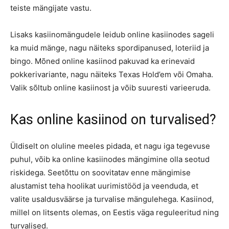
teiste mängijate vastu.
Lisaks kasiinomängudele leidub online kasiinodes sageli
ka muid mänge, nagu näiteks spordipanused, loteriid ja
bingo. Mõned online kasiinod pakuvad ka erinevaid
pokkerivariante, nagu näiteks Texas Hold’em või Omaha.
Valik sõltub online kasiinost ja võib suuresti varieeruda.
Kas online kasiinod on turvalised?
Üldiselt on oluline meeles pidada, et nagu iga tegevuse
puhul, võib ka online kasiinodes mängimine olla seotud
riskidega. Seetõttu on soovitatav enne mängimise
alustamist teha hoolikat uurimistööd ja veenduda, et
valite usaldusväärse ja turvalise mängulehega. Kasiinod,
millel on litsents olemas, on Eestis väga reguleeritud ning
turvalised.