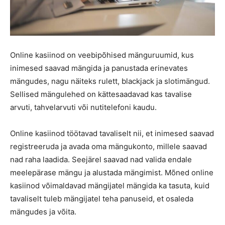
Online kasiinod on veebipõhised mänguruumid, kus
inimesed saavad mängida ja panustada erinevates
mängudes, nagu näiteks rulett, blackjack ja slotimängud.
Sellised mängulehed on kättesaadavad kas tavalise
arvuti, tahvelarvuti või nutitelefoni kaudu.
Online kasiinod töötavad tavaliselt nii, et inimesed saavad
registreeruda ja avada oma mängukonto, millele saavad
nad raha laadida. Seejärel saavad nad valida endale
meelepärase mängu ja alustada mängimist. Mõned online
kasiinod võimaldavad mängijatel mängida ka tasuta, kuid
tavaliselt tuleb mängijatel teha panuseid, et osaleda
mängudes ja võita.