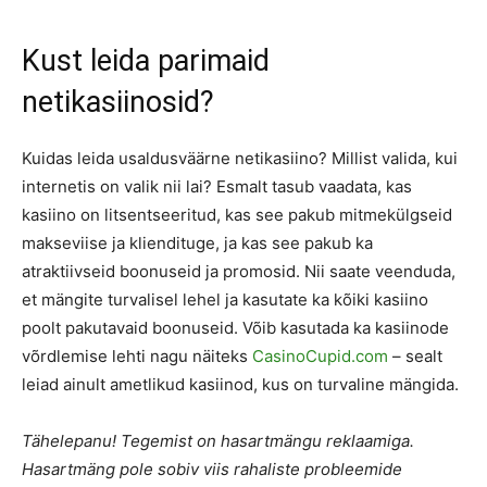
Kust leida parimaid
netikasiinosid?
Kuidas leida usaldusväärne netikasiino? Millist valida, kui
internetis on valik nii lai? Esmalt tasub vaadata, kas
kasiino on litsentseeritud, kas see pakub mitmekülgseid
makseviise ja kliendituge, ja kas see pakub ka
atraktiivseid boonuseid ja promosid. Nii saate veenduda,
et mängite turvalisel lehel ja kasutate ka kõiki kasiino
poolt pakutavaid boonuseid. Võib kasutada ka kasiinode
võrdlemise lehti nagu näiteks
CasinoCupid.com
– sealt
leiad ainult ametlikud kasiinod, kus on turvaline mängida.
Tähelepanu! Tegemist on hasartmängu reklaamiga.
Hasartmäng pole sobiv viis rahaliste probleemide