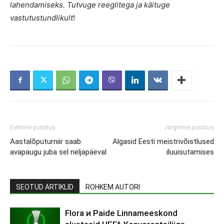
lahendamiseks. Tutvuge reeglitega ja käituge
vastutustundlikult
!
Eelmine postitus
Järgmine postitus
Aastalõputurniir saab
Algasid Eesti meistrivõistlused
avapaugu juba sel neljapäeval
iluuisutamises
SEOTUD ARTIKLID
ROHKEM AUTORI
Flora и Paide Linnameeskond