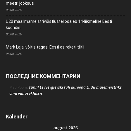
meetri jooksus
06.08.2026
U20 maailmameistrivõistlustel osaleb 14-liikmeline Eesti
koondis
05.08.2026
Mark Lajal võitis tagasi Eesti esireketi tiitli
03.08.2026
ПОСЛЕДНИЕ КОММЕНТАРИИ
Tubli! Lev Jevglevski tuli Euroopa Liidu malemeistriks
Mati Poom
,
oma vanuseklassis
Kalender
august 2026