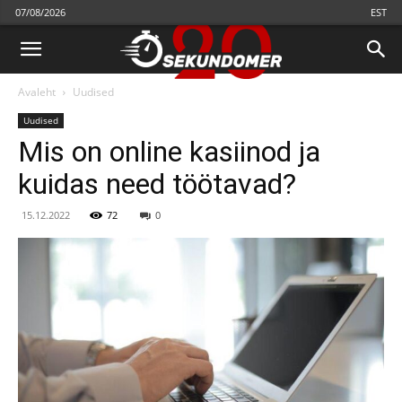
07/08/2026
EST
Avaleht
Uudised
Uudised
Mis on online kasiinod ja
kuidas need töötavad?
15.12.2022
72
0