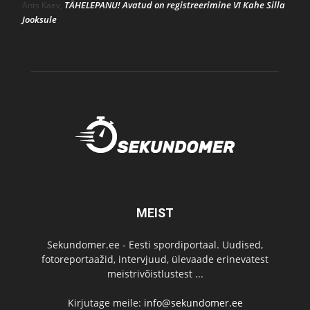
TÄHELEPANU! Avatud on registreerimine VI Kahe Silla
Ants Kaev
,
Jooksule
MEIST
Sekundomer.ee - Eesti spordiportaal. Uudised,
fotoreportaažid, intervjuud, ülevaade erinevatest
meistrivõistlustest ...
Kirjutage meile:
info@sekundomer.ee