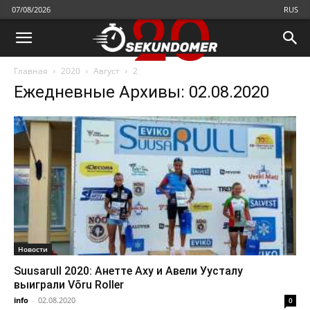
07/08/2026
RUS
Главная
2020
Август
2
Ежедневные Архивы: 02.08.2020
Новости
Suusarull 2020: Анетте Аху и Авели Уусталу
выиграли Võru Roller
info
-
02.08.2020
0