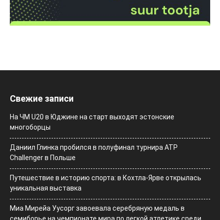
Свежие записи
На ЧМ U20 в Юджине на старт выходят эстонские
многоборцы
Даниил Глинка пробился в полуфинал турнира ATP
Challenger в Польше
Путешествие в историю спорта: в Кохтла-Ярве открылась
уникальная выставка
Миа Мирейа Уусорг завоевала серебряную медаль в
семиборье на чемпионате мира по легкой атлетике среди