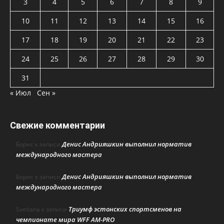
3
4
5
6
7
8
9
10
11
12
13
14
15
16
17
18
19
20
21
22
23
24
25
26
27
28
29
30
31
« Июл
Сен »
Свежие комментарии
Денис Андрияшкин выполнил норматив
Борис
к записи
международного мастера
Денис Андрияшкин выполнил норматив
Борис
к записи
международного мастера
Триумф эстонских спортсменов на
Svetlana
к записи
чемпионате мира WFF AM-PRO