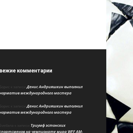
вежие комментарии
Денис Андрияшкин выполнил
Борис
к записи
норматив международного мастера
Денис Андрияшкин выполнил
Борис
к записи
норматив международного мастера
Триумф эстонских
Svetlana
к записи
спортсменов на чемпионате мира WFF AM-