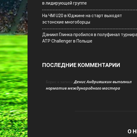
в лидирующей группе
На ЧМ U20 в Юджине на старт выходят
эстонские многоборцы
Даниил Глинка пробился в полуфинал турнир
ATP Challenger в Польше
ПОСЛЕДНИЕ КОММЕНТАРИИ
Денис Андрияшкин выполнил
Борис
к записи
норматив международного мастера
О Н