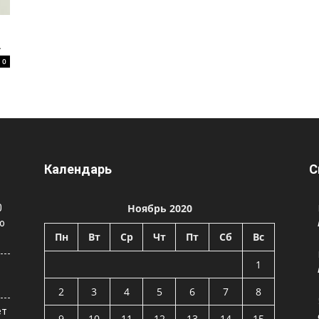
.
0
Календарь
С
Ноябрь 2020
0
о
Пн
Вт
Ср
Чт
Пт
Сб
Вс
1
2
3
4
5
6
7
8
ет
9
10
11
12
13
14
15