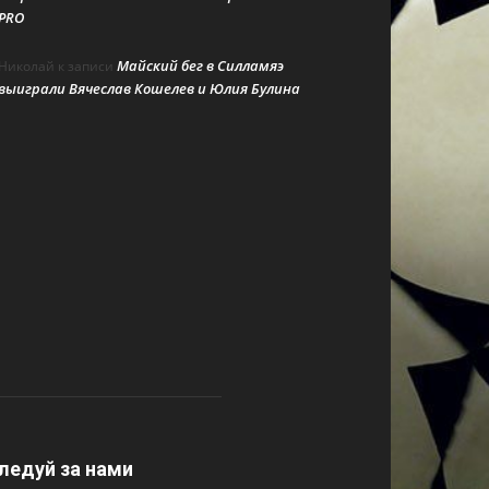
PRO
Майский бег в Силламяэ
Николай
к записи
выиграли Вячеслав Кошелев и Юлия Булина
ледуй за нами