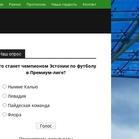
ея
Разное
Протоколы
Наша гордость
Koнтакт
Наш опрос
то станет чемпионом Эстонии по футболу
в Премиум-лиге?
Нымме Калью
Левадия
Пайдеская команда
Флора
Просмотреть результаты