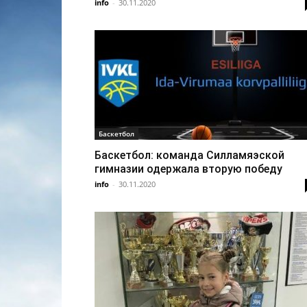
info
-
30.11.2020
Бaскетбол
Баскетбол: команда Силламяэской
гимназии одержала вторую победу
info
-
30.11.2020