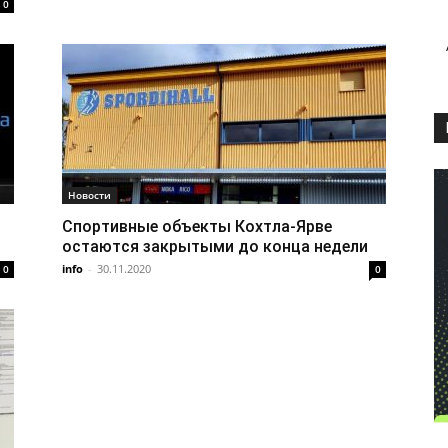
0
Новости
Спортивные объекты Кохтла-Ярве
остаются закрытыми до конца недели
info
-
30.11.2020
0
0