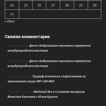
24
25
26
27
28
29
30
31
« Июл
Свежие комментарии
Денис Андрияшкин выполнил норматив
Борис
к записи
международного мастера
Денис Андрияшкин выполнил норматив
Борис
к записи
международного мастера
Триумф эстонских спортсменов на
Svetlana
к записи
чемпионате мира WFF AM-PRO
Майский бег в Силламяэ выиграли
Николай
к записи
Вячеслав Кошелев и Юлия Булина