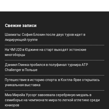
Свежие записи
Шахматы: София Блохин после двух туров идет в
лидирующей группе
На ЧМ U20 в Юджине на старт выходят эстонские
многоборцы
Даниил Глинка пробился в полуфинал турнира ATP
Challenger в Польше
Путешествие в историю спорта: в Кохтла-Ярве открылась
уникальная выставка
Миа Мирейа Уусорг завоевала серебряную медаль в
семиборье на чемпионате мира по легкой атлетике среди
юниоров