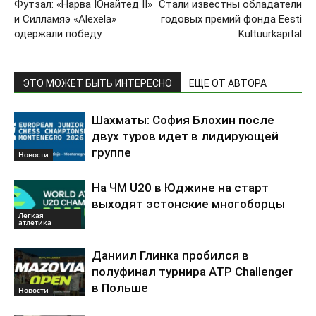
Футзал: «Нарва Юнайтед II»
Стали известны обладатели
и Силламяэ «Alexela»
годовых премий фонда Eesti
одержали победу
Kultuurkapital
ЭТО МОЖЕТ БЫТЬ ИНТЕРЕСНО
ЕЩЕ ОТ АВТОРА
Шахматы: София Блохин после
двух туров идет в лидирующей
группе
Новости
На ЧМ U20 в Юджине на старт
выходят эстонские многоборцы
Легкая
атлетика
Даниил Глинка пробился в
полуфинал турнира ATP Challenger
в Польше
Новости