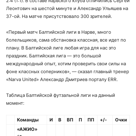
2:4 (1:1). В составе нарвского клуба отличились Сергей
Леонтович на шестой минуте и Александр Ульяшев на
37-ой. На матче присутствовало 300 зрителей.
«Первый матч Балтийской лиги в Нарве, много
болельщиков, сама обстановка классная, все идет по
плану. В Балтийской лиге любая игра для нас это
праздник. Балтийская лига — это большой
международный опыт, хотим проверить свои силы на
фоне классных соперников», — сказал главный тренер
«Narva United» Александр Дмитриев порталу ERR.
Таблица Балтийской футзальной лиги на данный
момент:
Команды
И
В
ВП
П
ПП
+/-
Очки
«АЖИО»