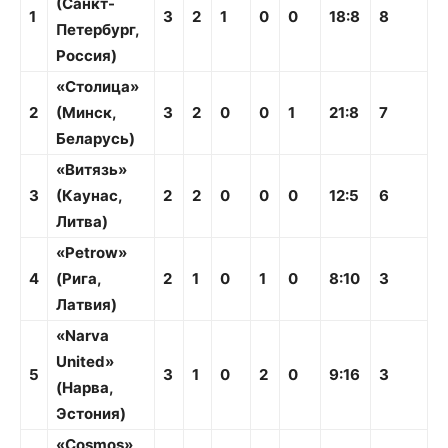
(Санкт-
1
3
2
1
0
0
18:8
8
Петербург,
Россия)
«Столица»
2
(Минск,
3
2
0
0
1
21:8
7
Беларусь)
«Витязь»
3
(Каунас,
2
2
0
0
0
12:5
6
Литва)
«Petrow»
4
(Рига,
2
1
0
1
0
8:10
3
Латвия)
«Narva
United»
5
3
1
0
2
0
9:16
3
(
Нарва
,
Эстония
)
«Cosmos»