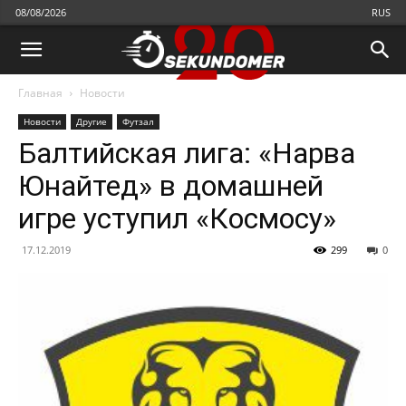
08/08/2026
RUS
Главная
Новости
Новости
Другие
Футзал
Балтийская лига: «Нарва
Юнайтед» в домашней
игре уступил «Космосу»
17.12.2019
299
0