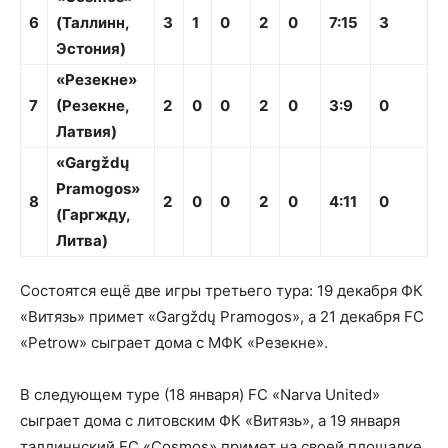
6
(Таллинн,
3
1
0
2
0
7:15
3
Эстония)
«Резекне»
7
(Резекне,
2
0
0
2
0
3:9
0
Латвия)
«Gargždų
Pramogos»
8
2
0
0
2
0
4:11
0
(Гаргжду,
Литва)
Состоятся ещё две игры третьего тура: 19 декабря ФК
«Витязь» примет «Gargždų Pramogos», а 21 декабря FC
«Petrow» сыграет дома с МФК «Резекне».
В следующем туре (18 января) FC «Narva United»
сыграет дома с литовским ФК «Витязь», а 19 января
таллиннский FC «Cosmos» примет на своей площадке