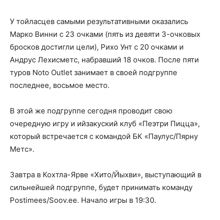
У тойласцев самыми результативными оказались
Марко Винни с 23 очками (пять из девяти 3-очковых
бросков достигли цели), Рихо Унт с 20 очками и
Андрус Лехисметс, набравший 18 очков. После пяти
туров Noto Outlet занимает в своей подгруппе
последнее, восьмое место.
В этой же подгруппе сегодня проводит свою
очередную игру и ийзакуский клуб «Пеэтри Пицца»,
который встречается с командой БК «Паулус/Пярну
Метс».
Завтра в Кохтла-Ярве «Хито/Йыхви», выступающий в
сильнейшей подгруппе, будет принимать команду
Postimees/Soov.ee. Начало игры в 19:30.