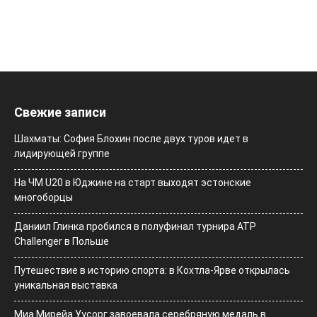
Свежие записи
Шахматы: София Блохин после двух туров идет в
лидирующей группе
На ЧМ U20 в Юджине на старт выходят эстонские
многоборцы
Даниил Глинка пробился в полуфинал турнира ATP
Challenger в Польше
Путешествие в историю спорта: в Кохтла-Ярве открылась
уникальная выставка
Миа Мирейа Уусорг завоевала серебряную медаль в