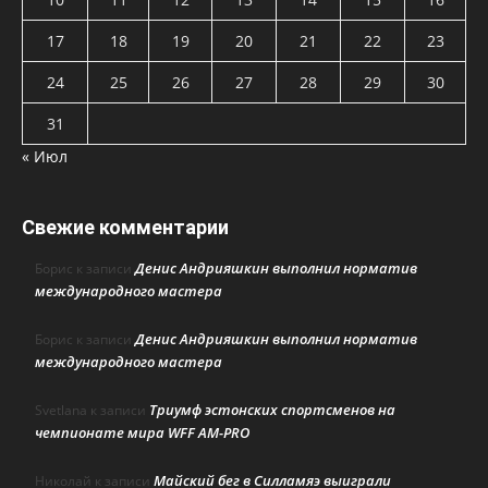
17
18
19
20
21
22
23
24
25
26
27
28
29
30
31
« Июл
Свежие комментарии
Денис Андрияшкин выполнил норматив
Борис
к записи
международного мастера
Денис Андрияшкин выполнил норматив
Борис
к записи
международного мастера
Триумф эстонских спортсменов на
Svetlana
к записи
чемпионате мира WFF AM-PRO
Майский бег в Силламяэ выиграли
Николай
к записи