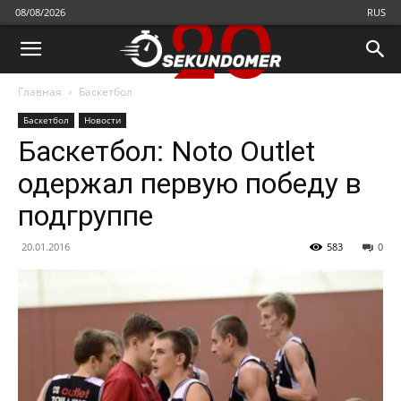
08/08/2026
RUS
Главная
Бaскетбол
Бaскетбол
Новости
Баскетбол: Noto Outlet
одержал первую победу в
подгруппе
20.01.2016
583
0