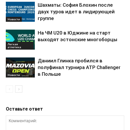
Шахматы: София Блохин после
двух туров идет в лидирующей
группе
Новости
На ЧМ U20 в Юджине на старт
выходят эстонские многоборцы
Легкая
атлетика
Даниил Глинка пробился в
полуфинал турнира ATP Challenger
в Польше
Новости
Оставьте ответ