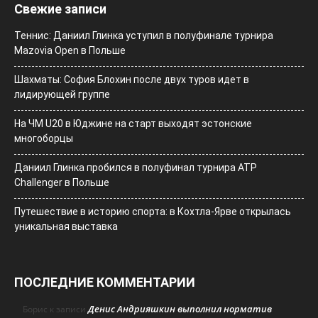
Свежие записи
Теннис: Даниил Глинка уступил в полуфинале турнира
Mazovia Open в Польше
Шахматы: София Блохин после двух туров идет в
лидирующей группе
На ЧМ U20 в Юджине на старт выходят эстонские
многоборцы
Даниил Глинка пробился в полуфинал турнира ATP
Challenger в Польше
Путешествие в историю спорта: в Кохтла-Ярве открылась
уникальная выставка
ПОСЛЕДНИЕ КОММЕНТАРИИ
Денис Андрияшкин выполнил норматив
Борис
к записи