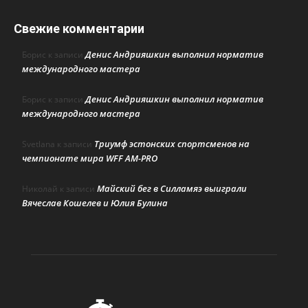
Свежие комментарии
Денис Андрияшкин выполнил норматив
Борис
к записи
международного мастера
Денис Андрияшкин выполнил норматив
Борис
к записи
международного мастера
Триумф эстонских спортсменов на
Svetlana
к записи
чемпионате мира WFF AM-PRO
Майский бег в Силламяэ выиграли
Николай
к записи
Вячеслав Кошелев и Юлия Булина