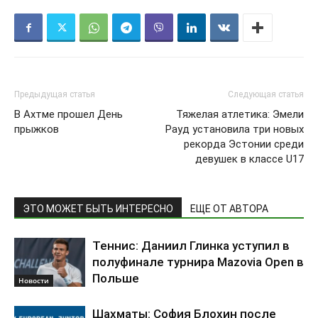
Предыдущая статья
Следующая статья
В Ахтме прошел День
Тяжелая атлетика: Эмели
прыжков
Рауд установила три новых
рекорда Эстонии среди
девушек в классе U17
ЭТО МОЖЕТ БЫТЬ ИНТЕРЕСНО
ЕЩЕ ОТ АВТОРА
Теннис: Даниил Глинка уступил в
полуфинале турнира Mazovia Open в
Польше
Новости
Шахматы: София Блохин после