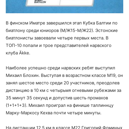
В финском Иматре завершился этап Кубка Балтии по
биатлону среди юниоров (М/Ж15-М/Ж22). Эстонские
биатлонисты завоевали четыре первых места. В
ТОП-10 попали и трое представителей нарвского
клуба Äkke.
Наиболее успешно среди нарвских ребят выступил
Михаил Блохин. Выступая в возрастном классе М19, он
занял шестое место среди 20 участников, преодолев
дистанцию в 10 км с четырьмя огневыми рубежами за
35 минут 35 секунд и допустив шесть промахов
(1+1+1+3). Михаил проиграл на финише таллиннцу
Марку-Маркосу Кехва почти четыре минуты.
На дистанции 12,5 км в классе М22 Григорий Фоминых