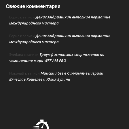
Свежие комментарии
Денис Андрияшкин выполнил норматив
Борис
к записи
международного мастера
Денис Андрияшкин выполнил норматив
Борис
к записи
международного мастера
Триумф эстонских спортсменов на
Svetlana
к записи
чемпионате мира WFF AM-PRO
Майский бег в Силламяэ выиграли
Николай
к записи
Вячеслав Кошелев и Юлия Булина