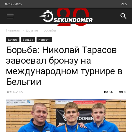
07/08/2026
RUS
Главная
Другие
Борьба
Другие
Борьба
Новости
Борьба: Николай Тарасов
завоевал бронзу на
международном турнире в
Бельгии
09.06.2025
56
0