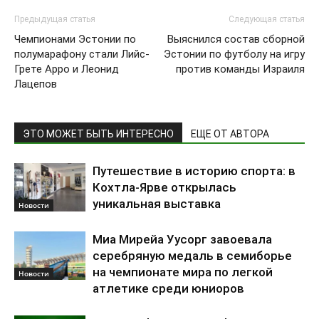
Предыдущая статья
Следующая статья
Чемпионами Эстонии по
Выяснился состав сборной
полумарафону стали Лийс-
Эстонии по футболу на игру
Грете Арро и Леонид
против команды Израиля
Лацепов
ЭТО МОЖЕТ БЫТЬ ИНТЕРЕСНО
ЕЩЕ ОТ АВТОРА
Путешествие в историю спорта: в
Кохтла-Ярве открылась
уникальная выставка
Новости
Миа Мирейа Уусорг завоевала
серебряную медаль в семиборье
на чемпионате мира по легкой
Новости
атлетике среди юниоров