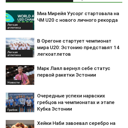
Миа Мирейя Уусорг стартовала на
ЧМ U20 c нового личного рекорда
Легкая
атлетика
В Орегоне стартует чемпионат
мира U20: Эстонию представят 14
Легкая
легкоатлетов
атлетика
Марк Лаял вернул себе статус
первой ракетки Эстонии
Новости
Очередные успехи нарвских
гребцов на чемпионатах и этапе
Кубка Эстонии
Гребля
Хейки Наби завоевал серебро на