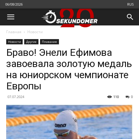
06/08/2026
RUS
Главная
Новости
Новости
Другие
Плавание
Браво! Энели Ефимова
завоевала золотую медаль
на юниорском чемпионате
Европы
07.07.2024
110
0