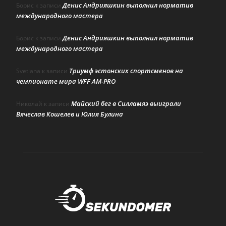
Денис Андрияшкин выполнил норматив
Борис
к записи
международного мастера
Денис Андрияшкин выполнил норматив
Борис
к записи
международного мастера
Триумф эстонских спортсменов на
Svetlana
к записи
чемпионате мира WFF AM-PRO
Майский бег в Силламяэ выиграли
Николай
к записи
Вячеслав Кошелев и Юлия Булина