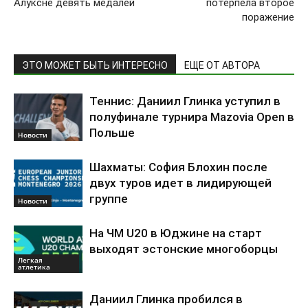
Алуксне девять медалей
потерпела второе
поражение
ЭТО МОЖЕТ БЫТЬ ИНТЕРЕСНО
ЕЩЕ ОТ АВТОРА
Теннис: Даниил Глинка уступил в
полуфинале турнира Mazovia Open в
Польше
Новости
Шахматы: София Блохин после
двух туров идет в лидирующей
группе
Новости
На ЧМ U20 в Юджине на старт
выходят эстонские многоборцы
Легкая
атлетика
Даниил Глинка пробился в