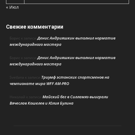
« Июл
Свежие комментарии
Денис Андрияшкин выполнил норматив
Борис
к записи
международного мастера
Денис Андрияшкин выполнил норматив
Борис
к записи
международного мастера
Триумф эстонских спортсменов на
Svetlana
к записи
чемпионате мира WFF AM-PRO
Майский бег в Силламяэ выиграли
Николай
к записи
Вячеслав Кошелев и Юлия Булина