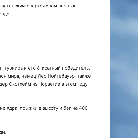
с эстонским спортсменам личных
вида:
т турнира и его 8-кратный победитель,
ион мира, немец Лео Нойгебауэр, также
дер Скотхейм из Норвегии в этом году
е ядра, прыжки в высоту и бег на 400
ди.