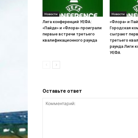
Новости
Новости
Лига конференций УЕФА:
«Флора» и Па
«Пайде» и «Флора» проиграли
Городская ко
первые встречи третьего
сыграют пер
квалификационного раунда
третьего ква
раунда Лиги 
УЕФА
Оставьте ответ