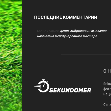
ПОСЛЕДНИЕ КОММЕНТАРИИ
Денис Андрияшкин выполнил
Борис
к записи
норматив международного мастера
О Н
Seku
фот
нац
Свя