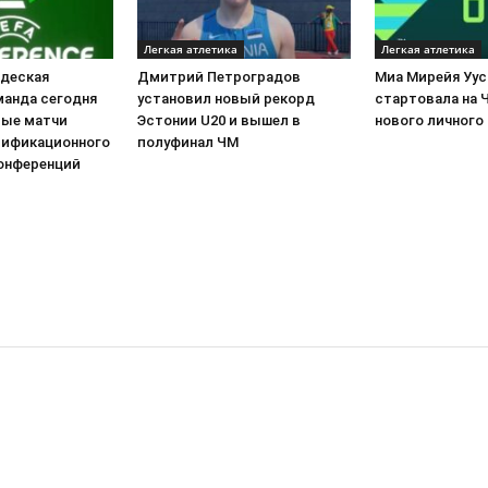
Легкая атлетика
Легкая атлетика
йдеская
Дмитрий Петроградов
Миа Мирейя Уус
манда сегодня
установил новый рекорд
стартовала на 
вые матчи
Эстонии U20 и вышел в
нового личного
лификационного
полуфинал ЧМ
конференций