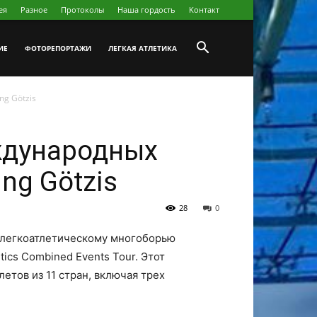
ея
Разное
Протоколы
Наша гордость
Koнтакт
ИЕ
ФОТОРЕПОРТАЖИ
ЛЕГКАЯ АТЛЕТИКА
g Götzis
ждународных
ng Götzis
28
0
о легкоатлетическому многоборью
tics Combined Events Tour. Этот
тов из 11 стран, включая трех