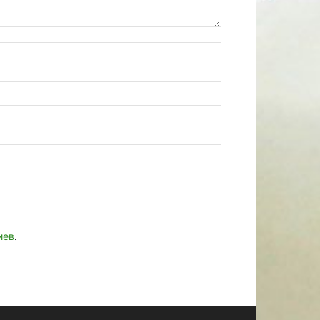
иев
.