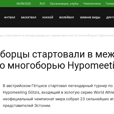
06/08/2026
RUS
Организации, клубы
Чемпионаты
Галер
ФУТБОЛ
БAСКЕТБОЛ
ХОККЕЙ
ВОЛЕЙБОЛ
ЗИМНИЕ ВИДЫ
ДРУГ
цы стартовали в международных соревнованиях по многоборью Hypomeetin
оборцы стартовали в ме
о многоборью Hypomeeti
В австрийском Гётцисе стартовал легендарный турнир п
Hypomeeting Götzis, входящий в золотую серию World Athle
неофициальный чемпионат мира собрал 23 сильнейших атле
представителей Эстонии.