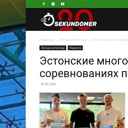
Секундомер
Главная
Легкая атлетика
Эстонские многобор
Легкая атлетика
Новости
Эстонские мног
соревнованиях п
30.05.2026