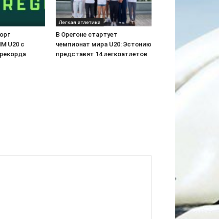
Легкая атлетика
орг
В Орегоне стартует
ЧМ U20 c
чемпионат мира U20: Эстонию
 рекорда
представят 14 легкоатлетов