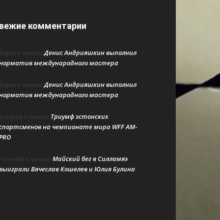
вежие комментарии
Денис Андрияшкин выполнил
Борис
к записи
норматив международного мастера
Денис Андрияшкин выполнил
Борис
к записи
норматив международного мастера
Триумф эстонских
Svetlana
к записи
спортсменов на чемпионате мира WFF AM-
PRO
Майский бег в Силламяэ
Николай
к записи
выиграли Вячеслав Кошелев и Юлия Булина