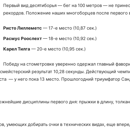
Первый вид десятиборья — бег на 100 метров — не прине
рекордов. Положение наших многоборцев после первого 
Ристо Лиллеметс
— 17-е место (10,87 сек.)
Расмус Роослехт
— 18-е место (10,92 сек.)
Карел Тилга
— 20-е место (10,95 сек.)
Победу на стометровке уверенно одержал главный фавори
ссмейстерский результат 10,28 секунды. Действующий чемп
ста — у него пока 13 место. Прошлогодний триумфатор Сан
жнейшие дисциплины первого дня: прыжки в длину, толкани
ов, умеющих добирать очки в технических видах, еще впере