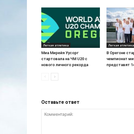
Легкая атлетика
Легкая атлетика
Миа Мирейя Уусорг
В Орегоне ста
стартовала на ЧМ U20 c
чемпионат ми
нового личного рекорда
представят 1
Оставьте ответ