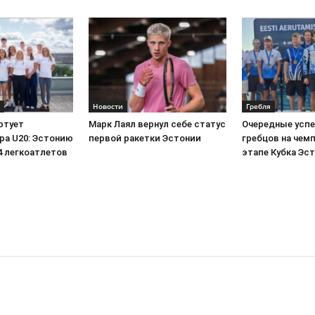
Новости
Гребля
ртует
Марк Лаял вернул себе статус
Очередные успе
ра U20: Эстонию
первой ракетки Эстонии
гребцов на чем
4 легкоатлетов
этапе Кубка Эс