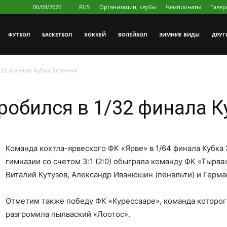
06/08/2026
RUS
Организации, клубы
Чемпионаты
Галер
ФУТБОЛ
БAСКЕТБОЛ
ХОККЕЙ
ВОЛЕЙБОЛ
ЗИМНИЕ ВИДЫ
ДРУГ
/32 финала Кубка Эстонии
пробился в 1/32 финала 
Команда кохтла-ярвеского ФК «Ярве» в 1/64 финала Кубка
гимназии со счетом 3:1 (2:0) обыграла команду ФК «Тырва
Виталий Кутузов, Александр Иванюшин (пенальти) и Герма
Отметим также победу ФК «Курессааре», команда которого
разгромила пылваский «Лоотос».