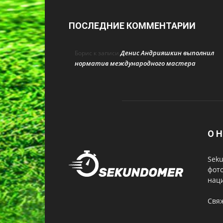
ПОСЛЕДНИЕ КОММЕНТАРИИ
Денис Андрияшкин выполнил
Борис
к записи
норматив международного мастера
О Н
Seku
фот
нац
Свя