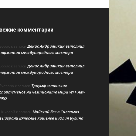
вежие комментарии
Денис Андрияшкин выполнил
Борис
к записи
норматив международного мастера
Денис Андрияшкин выполнил
Борис
к записи
норматив международного мастера
Триумф эстонских
Svetlana
к записи
спортсменов на чемпионате мира WFF AM-
PRO
Майский бег в Силламяэ
Николай
к записи
выиграли Вячеслав Кошелев и Юлия Булина