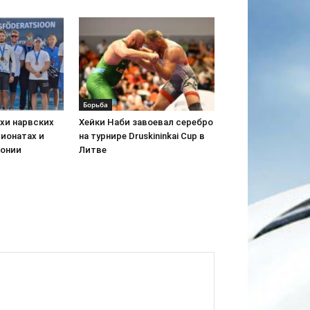
Борьба
хи нарвских
Хейки Наби завоевал серебро
пионатах и
на турнире Druskininkai Cup в
тонии
Литве