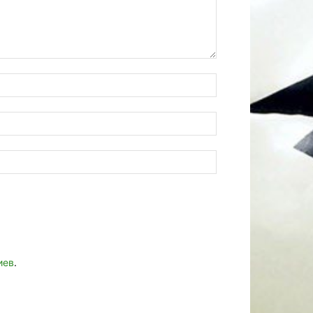
иев
.