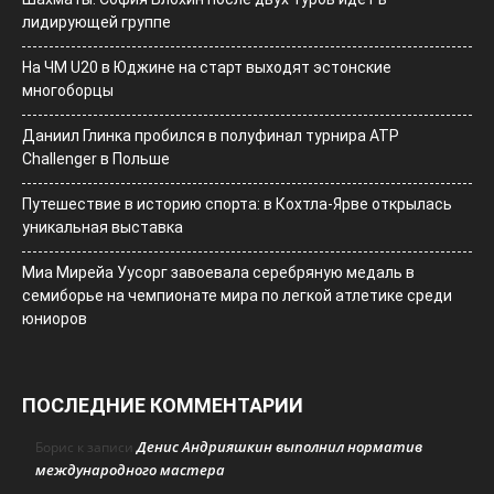
лидирующей группе
На ЧМ U20 в Юджине на старт выходят эстонские
многоборцы
Даниил Глинка пробился в полуфинал турнира ATP
Challenger в Польше
Путешествие в историю спорта: в Кохтла-Ярве открылась
уникальная выставка
Миа Мирейа Уусорг завоевала серебряную медаль в
семиборье на чемпионате мира по легкой атлетике среди
юниоров
ПОСЛЕДНИЕ КОММЕНТАРИИ
Денис Андрияшкин выполнил норматив
Борис
к записи
международного мастера