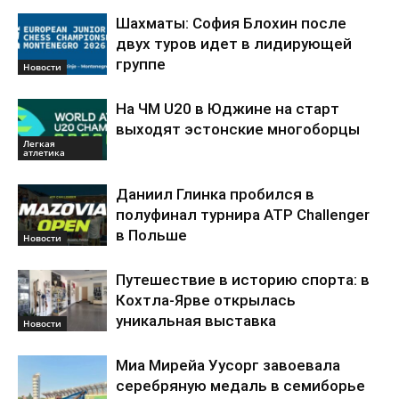
Шахматы: София Блохин после
двух туров идет в лидирующей
группе
Новости
На ЧМ U20 в Юджине на старт
выходят эстонские многоборцы
Легкая
атлетика
Даниил Глинка пробился в
полуфинал турнира ATP Challenger
в Польше
Новости
Путешествие в историю спорта: в
Кохтла-Ярве открылась
уникальная выставка
Новости
Миа Мирейа Уусорг завоевала
серебряную медаль в семиборье