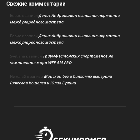
Свежие комментарии
Денис Андрияшкин выполнил норматив
Борис
к записи
международного мастера
Денис Андрияшкин выполнил норматив
Борис
к записи
международного мастера
Триумф эстонских спортсменов на
Svetlana
к записи
чемпионате мира WFF AM-PRO
Майский бег в Силламяэ выиграли
Николай
к записи
Вячеслав Кошелев и Юлия Булина