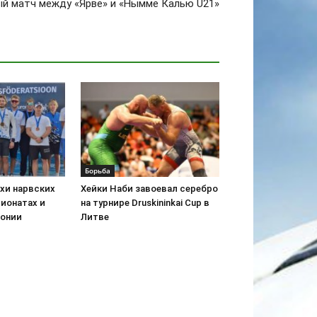
ый матч между «Ярве» и «Нымме Калью U21»
Борьба
хи нарвских
Хейки Наби завоевал серебро
пионатах и
на турнире Druskininkai Cup в
тонии
Литве