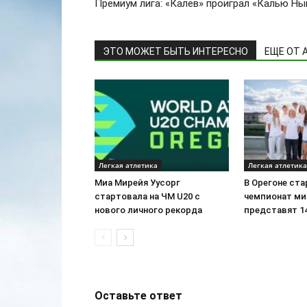
Премиум лига: «Калев» проиграл «Калью Ны
ЭТО МОЖЕТ БЫТЬ ИНТЕРЕСНО
ЕЩЕ ОТ 
Легкая атлетика
Легкая атлетика
Миа Мирейя Уусорг
В Орегоне ста
стартовала на ЧМ U20 c
чемпионат ми
нового личного рекорда
представят 1
Оставьте ответ