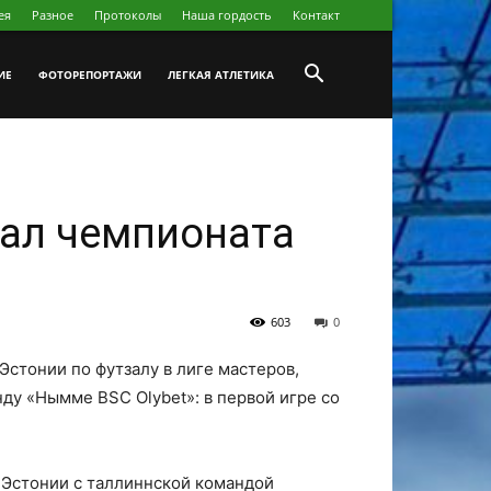
ея
Разное
Протоколы
Наша гордость
Koнтакт
ИЕ
ФОТОРЕПОРТАЖИ
ЛЕГКАЯ АТЛЕТИКА
нал чемпионата
603
0
стонии по футзалу в лиге мастеров,
ду «Нымме BSC Olybet»: в первой игре со
 Эстонии с таллиннской командой