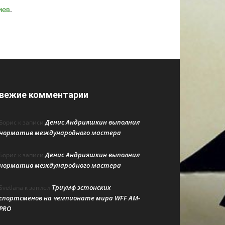
иев
.
вежие комментарии
Денис Андрияшкин выполнил
Борис
к записи
норматив международного мастера
Денис Андрияшкин выполнил
Борис
к записи
норматив международного мастера
Триумф эстонских
Svetlana
к записи
спортсменов на чемпионате мира WFF AM-
PRO