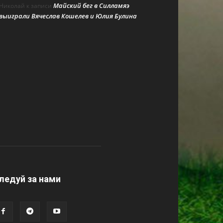
Майский бег в Силламяэ
Николай
к записи
выиграли Вячеслав Кошелев и Юлия Булина
ледуй за нами