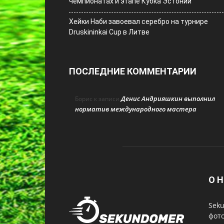
чемпионатах и этапе Кубка Эстонии
Хейки Наби завоевал серебро на турнире
Druskininkai Cup в Литве
ПОСЛЕДНИЕ КОММЕНТАРИИ
Денис Андрияшкин выполнил
Борис
к записи
норматив международного мастера
О Н
Seku
фот