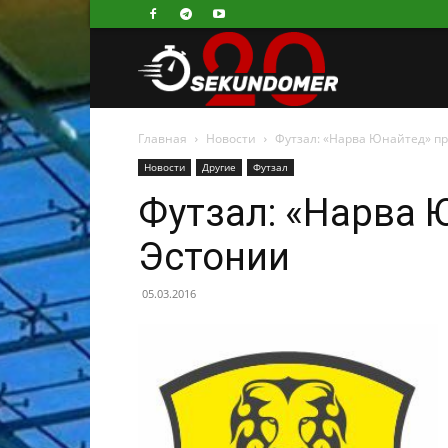
Секундомер
Главная
Новости
Футзал: «Нарва Юнайтед» п
Новости
Другие
Футзал
Футзал: «Нарва 
Эстонии
05.03.2016