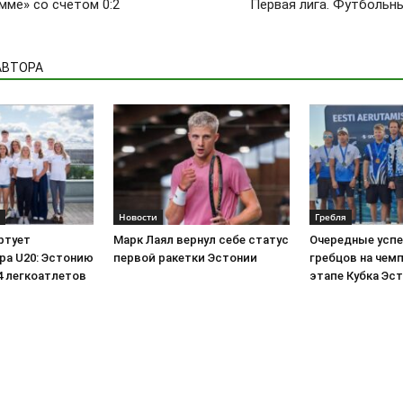
мме» со счетом 0:2
Первая лига. Футбольн
АВТОРА
Новости
Гребля
ртует
Марк Лаял вернул себе статус
Очередные успе
ра U20: Эстонию
первой ракетки Эстонии
гребцов на чем
4 легкоатлетов
этапе Кубка Эс