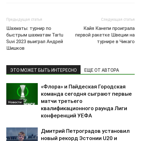
Предыдущая статья
Следующая статья
Шахматы: турнир по
Кайя Канепи проиграла
быстрым шахматам Tartu
первой ракетке Швеции на
Suvi 2023 выиграл Андрей
турнире в Чикаго
Шишков
ЭТО МОЖЕТ БЫТЬ ИНТЕРЕСНО
ЕЩЕ ОТ АВТОРА
«Флора» и Пайдеская Городская
команда сегодня сыграют первые
матчи третьего
Новости
квалификационного раунда Лиги
конференций УЕФА
Дмитрий Петроградов установил
новый рекорд Эстонии U20 и