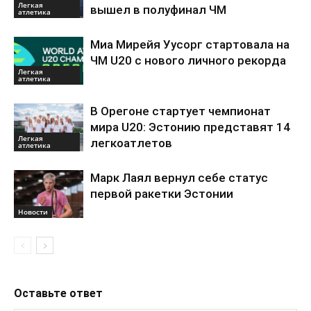
Легкая
вышел в полуфинал ЧМ
атлетика
Миа Мирейя Уусорг стартовала на
ЧМ U20 c нового личного рекорда
Легкая
атлетика
В Орегоне стартует чемпионат
мира U20: Эстонию представят 14
Легкая
легкоатлетов
атлетика
Марк Лаял вернул себе статус
первой ракетки Эстонии
Новости
Оставьте ответ