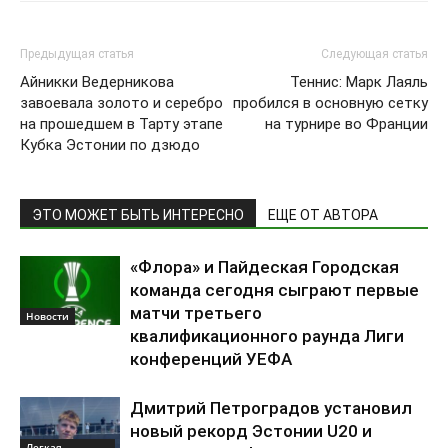
Предыдущая статья
Следующая статья
Айникки Ведерникова
Теннис: Марк Лаяль
завоевала золото и серебро
пробился в основную сетку
на прошедшем в Тарту этапе
на турнире во Франции
Кубка Эстонии по дзюдо
ЭТО МОЖЕТ БЫТЬ ИНТЕРЕСНО
ЕЩЕ ОТ АВТОРА
«Флора» и Пайдеская Городская
команда сегодня сыграют первые
матчи третьего
Новости
квалификационного раунда Лиги
конференций УЕФА
Дмитрий Петроградов установил
новый рекорд Эстонии U20 и
Легкая