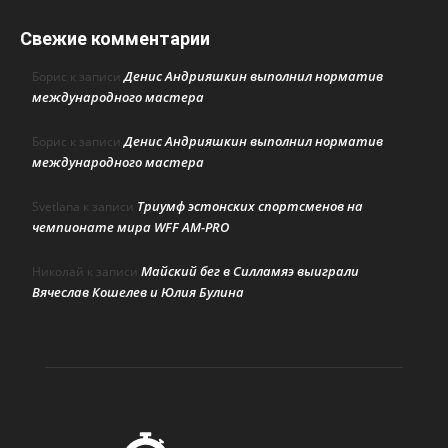
Свежие комментарии
Денис Андрияшкин выполнил норматив
Борис
к записи
международного мастера
Денис Андрияшкин выполнил норматив
Борис
к записи
международного мастера
Триумф эстонских спортсменов на
Svetlana
к записи
чемпионате мира WFF AM-PRO
Майский бег в Силламяэ выиграли
Николай
к записи
Вячеслав Кошелев и Юлия Булина