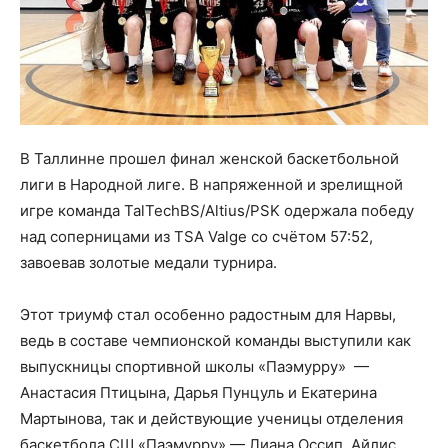
В Таллинне прошел финал женской баскетбольной
лиги в Народной лиге. В напряженной и зрелищной
игре команда TalTechBS/Altius/PSK одержала победу
над соперницами из TSA Valge со счётом 57:52,
завоевав золотые медали турнира.
Этот триумф стал особенно радостным для Нарвы,
ведь в составе чемпионской команды выступили как
выпускницы спортивной школы «Паэмурру» —
Анастасия Птицына, Дарья Пунцуль и Екатерина
Мартынова, так и действующие ученицы отделения
баскетбола СШ «Паэмурру» — Лиана Оссип, Айлис