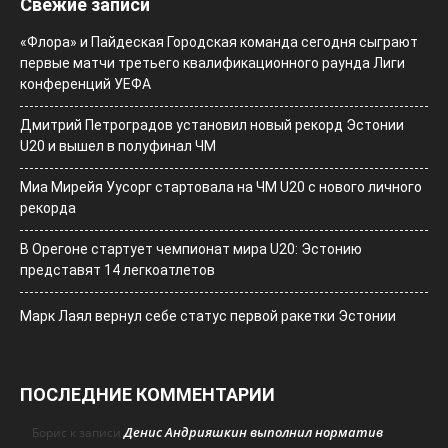
Свежие записи
«Флора» и Пайдеская Городская команда сегодня сыграют
первые матчи третьего квалификационного раунда Лиги
конференций УЕФА
Дмитрий Петроградов установил новый рекорд Эстонии
U20 и вышел в полуфинал ЧМ
Миа Мирейя Уусорг стартовала на ЧМ U20 c нового личного
рекорда
В Орегоне стартует чемпионат мира U20: Эстонию
представят 14 легкоатлетов
Марк Лаял вернул себе статус первой ракетки Эстонии
ПОСЛЕДНИЕ КОММЕНТАРИИ
Денис Андрияшкин выполнил норматив
Борис
к записи