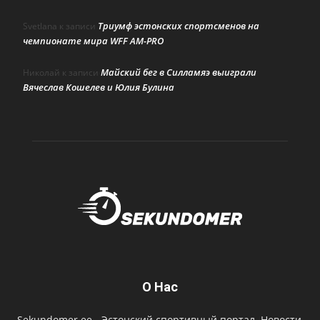
Триумф эстонских спортсменов на
Svetlana
к записи
чемпионате мира WFF AM-PRO
Майский бег в Силламяэ выиграли
Николай
к записи
Вячеслав Кошелев и Юлия Булина
О Нас
Sekundomer.ee - Эстонский спортивный портал. Новости,