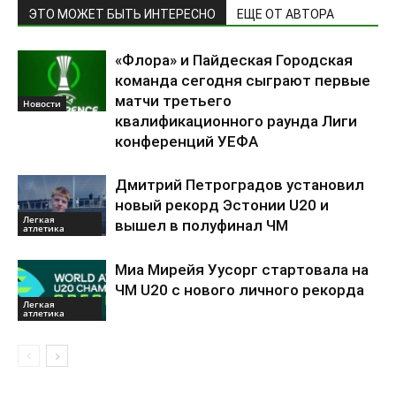
ЭТО МОЖЕТ БЫТЬ ИНТЕРЕСНО
ЕЩЕ ОТ АВТОРА
«Флора» и Пайдеская Городская
команда сегодня сыграют первые
матчи третьего
Новости
квалификационного раунда Лиги
конференций УЕФА
Дмитрий Петроградов установил
новый рекорд Эстонии U20 и
Легкая
вышел в полуфинал ЧМ
атлетика
Миа Мирейя Уусорг стартовала на
ЧМ U20 c нового личного рекорда
Легкая
атлетика