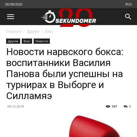
06/08/2026
RUS
Главная
Другие
Бокс
Другие
Бокс
Новости
Новости нарвского бокса:
воспитанники Василия
Панова были успешны на
турнирах в Выборге и
Силламяэ
09.12.2019
347
0