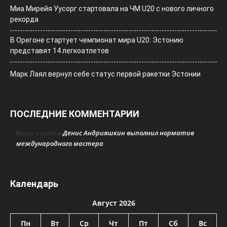
Миа Мирейя Уусорг стартовала на ЧМ U20 c нового личного
рекорда
В Орегоне стартует чемпионат мира U20: Эстонию
представят 14 легкоатлетов
Марк Лаял вернул себе статус первой ракетки Эстонии
ПОСЛЕДНИЕ КОММЕНТАРИИ
Денис Андрияшкин выполнил норматив
Борис
к записи
международного мастера
Календарь
Август 2026
Пн
Вт
Ср
Чт
Пт
Сб
Вс