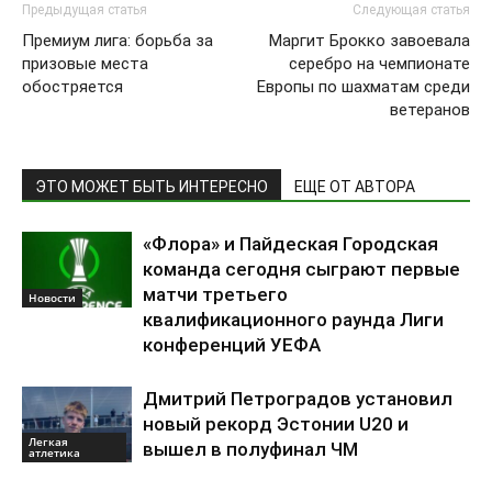
Предыдущая статья
Следующая статья
Премиум лига: борьба за
Маргит Брокко завоевала
призовые места
серебро на чемпионате
обостряется
Европы по шахматам среди
ветеранов
ЭТО МОЖЕТ БЫТЬ ИНТЕРЕСНО
ЕЩЕ ОТ АВТОРА
«Флора» и Пайдеская Городская
команда сегодня сыграют первые
матчи третьего
Новости
квалификационного раунда Лиги
конференций УЕФА
Дмитрий Петроградов установил
новый рекорд Эстонии U20 и
Легкая
вышел в полуфинал ЧМ
атлетика