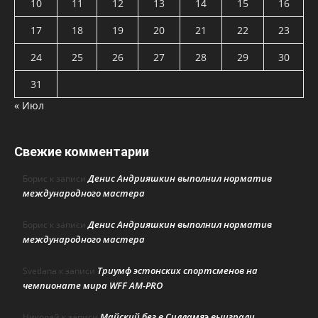
10
11
12
13
14
15
16
17
18
19
20
21
22
23
24
25
26
27
28
29
30
31
« Июл
Свежие комментарии
Денис Андрияшкин выполнил норматив
Борис
к записи
международного мастера
Денис Андрияшкин выполнил норматив
Борис
к записи
международного мастера
Триумф эстонских спортсменов на
Svetlana
к записи
чемпионате мира WFF AM-PRO
Майский бег в Силламяэ выиграли
Николай
к записи