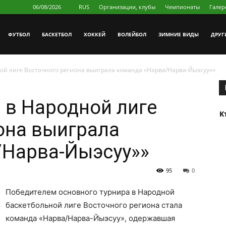
06/08/2026
RUS
Организации, клубы
Чемпионаты
Галер
ФУТБОЛ
БAСКЕТБОЛ
ХОККЕЙ
ВОЛЕЙБОЛ
ЗИМНИЕ ВИДЫ
ДРУГ
ой лиге Восточного региона выиграла команда «Нарва/Нарва-Йыэсуу»»
 в Народной лиге
К
она выиграла
/Нарва-Йыэсуу»»
95
0
Победителем основного турнира в Народной
баскетбольной лиге Восточного региона стала
команда «Нарва/Нарва-Йыэсуу», одержавшая