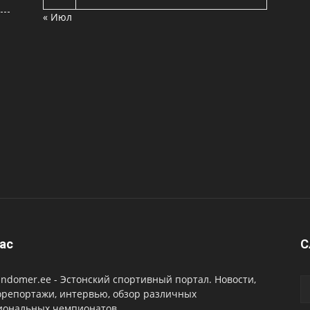
« Июл
ас
C
ndomer.ee - Эстонский спортивный портал. Новости,
орепортажи, интервью, обзор различных
иональных чемпионатов.