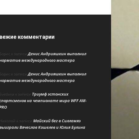
вежие комментарии
Денис Андрияшкин выполнил
Борис
к записи
норматив международного мастера
Денис Андрияшкин выполнил
Борис
к записи
норматив международного мастера
Триумф эстонских
Svetlana
к записи
спортсменов на чемпионате мира WFF AM-
PRO
Майский бег в Силламяэ
Николай
к записи
выиграли Вячеслав Кошелев и Юлия Булина