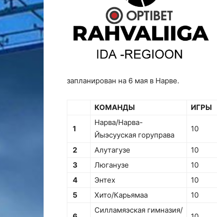
запланирован на 6 мая в Нарве.
КОМАНДЫ
ИГРЫ
Нарва/Нарва-
1
10
Йыэсууская горуправа
2
Алутагузе
10
3
Люганузе
10
4
Энтех
10
5
Хито/Карьямаа
10
Силламяэская гимназия/
6
10