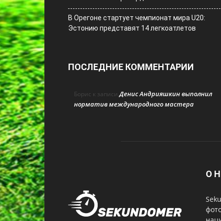
В Орегоне стартует чемпионат мира U20:
Эстонию представят 14 легкоатлетов
ПОСЛЕДНИЕ КОММЕНТАРИИ
Денис Андрияшкин выполнил
Борис
к записи
норматив международного мастера
О Н
Seku
фот
нац