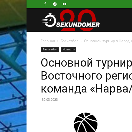
Секундомер
Главная
Бaскетбол
Основной турнир в Народн
Бaскетбол
Новости
Основной турнир
Восточного реги
команда «Нарва
30.03.2023