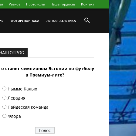
ея
Разное
Протоколы
Наша гордость
Koнтакт
ИЕ
ФОТОРЕПОРТАЖИ
ЛЕГКАЯ АТЛЕТИКА
НАШ ОПРОС
то станет чемпионом Эстонии по футболу
в Премиум-лиге?
Нымме Калью
Левадия
Пайдеская команда
Флора