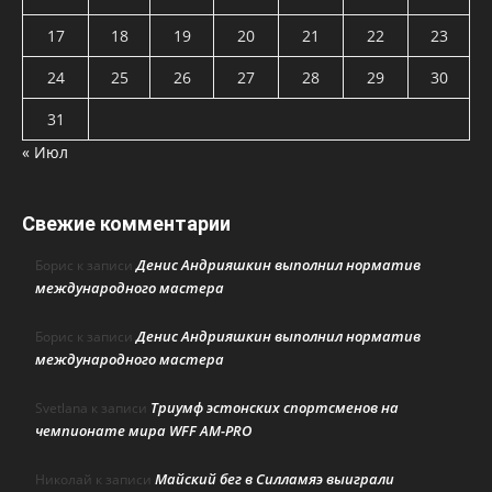
17
18
19
20
21
22
23
24
25
26
27
28
29
30
31
« Июл
Свежие комментарии
Денис Андрияшкин выполнил норматив
Борис
к записи
международного мастера
Денис Андрияшкин выполнил норматив
Борис
к записи
международного мастера
Триумф эстонских спортсменов на
Svetlana
к записи
чемпионате мира WFF AM-PRO
Майский бег в Силламяэ выиграли
Николай
к записи