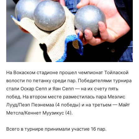
На Вокаском стадионе прошел чемпионат Тойлаской
волости по петанку среди пар. Победителями турнира
стали Оскар Сепп и Яан Сепп — на их счету пять
побед. На втором месте разместилась пара Меэлис
Лууд/Пеэп Пеэнемаа (4 победы) и на третьем — Майт
Метсла/Кеннет Муузикус (4).
Всего в турнире принимали участие 16 пар.