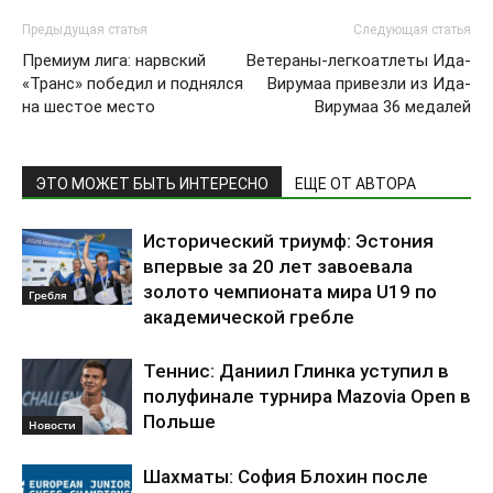
Предыдущая статья
Следующая статья
Премиум лига: нарвский
Ветераны-легкоатлеты Ида-
«Транс» победил и поднялся
Вирумаа привезли из Ида-
на шестое место
Вирумаа 36 медалей
ЭТО МОЖЕТ БЫТЬ ИНТЕРЕСНО
ЕЩЕ ОТ АВТОРА
Исторический триумф: Эстония
впервые за 20 лет завоевала
золото чемпионата мира U19 по
Гребля
академической гребле
Теннис: Даниил Глинка уступил в
полуфинале турнира Mazovia Open в
Польше
Новости
Шахматы: София Блохин после