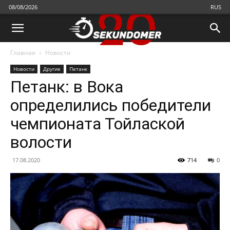
08/08/2026
RUS
Главная
Новости
Новости
Другие
Петанк
Петанк: в Вока
определились победители
чемпионата Тойлаской
волости
17.08.2020
714
0