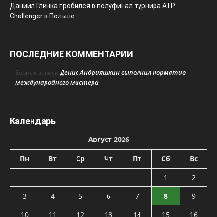
Даниил Глинка пробился в полуфинал турнира ATP
Challenger в Польше
ПОСЛЕДНИЕ КОММЕНТАРИИ
Денис Андрияшкин выполнил норматив
Борис
к записи
международного мастера
Календарь
Август 2026
Пн
Вт
Ср
Чт
Пт
Сб
Вс
1
2
3
4
5
6
7
8
9
10
11
12
13
14
15
16