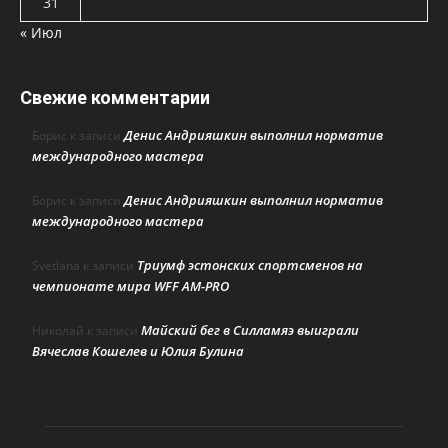
31
« Июл
Свежие комментарии
Денис Андрияшкин выполнил норматив
Борис
к записи
международного мастера
Денис Андрияшкин выполнил норматив
Борис
к записи
международного мастера
Триумф эстонских спортсменов на
Svetlana
к записи
чемпионате мира WFF AM-PRO
Майский бег в Силламяэ выиграли
Николай
к записи
Вячеслав Кошелев и Юлия Булина