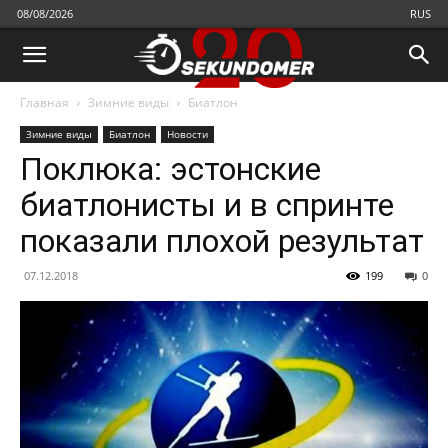
08/08/2026
RUS
Главная
Зимние виды
Биатлон
Зимние виды
Биатлон
Новости
Поклюка: эстонские
биатлонисты и в спринте
показали плохой результат
07.12.2018
199
0