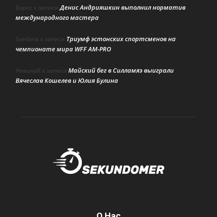
Денис Андрияшкин выполнил норматив
Борис
к записи
международного мастера
Триумф эстонских спортсменов на
Svetlana
к записи
чемпионате мира WFF AM-PRO
Майский бег в Силламяэ выиграли
Николай
к записи
Вячеслав Кошелев и Юлия Булина
О Нас