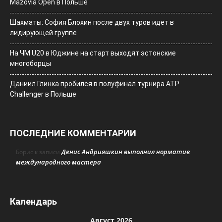
Mazovia Open в Польше
Шахматы: София Блохин после двух туров идет в
лидирующей группе
На ЧМ U20 в Юджине на старт выходят эстонские
многоборцы
Даниил Глинка пробился в полуфинал турнира ATP
Challenger в Польше
ПОСЛЕДНИЕ КОММЕНТАРИИ
Денис Андрияшкин выполнил норматив
Борис
к записи
международного мастера
Календарь
Август 2026