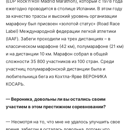
(EDP Rock­′n′Roll Madrid Marathon), который с 1978 года
ежегодно проводится в столице Испании. В этом году
за качество трассы и высокий уровень организации
марафону был присвоен «золотой статус» (Road Race
Label) Международной федерации легкой атлетики
(IAAF). Забеги проходили на трех дистанциях – в
классическом марафоне (42 км), полумарафоне (21 км)
и на дистанции 10 км. Марафон собрал в общей
сложности 35 800 участников из 100 стран. Среди
участниц полумарафонской дистанции была и
любительница бега из Кохтла-Ярве ВЕРОНИКА
КОСАРЬ.
— Вероника, довольны ли вы остались своим
участием в этом престижном соревновании?
— Несмотря на то, что мне не удалось улучшить свое
время, забегом я осталась довольна, потому что