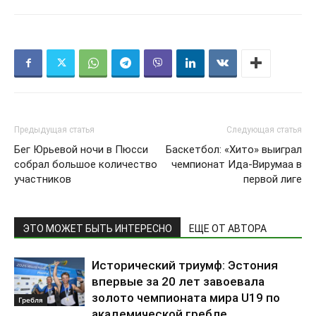
Предыдущая статья
Следующая статья
Бег Юрьевой ночи в Пюсси
Баскетбол: «Хито» выиграл
собрал большое количество
чемпионат Ида-Вирумаа в
участников
первой лиге
ЭТО МОЖЕТ БЫТЬ ИНТЕРЕСНО
ЕЩЕ ОТ АВТОРА
Исторический триумф: Эстония
впервые за 20 лет завоевала
золото чемпионата мира U19 по
Гребля
академической гребле