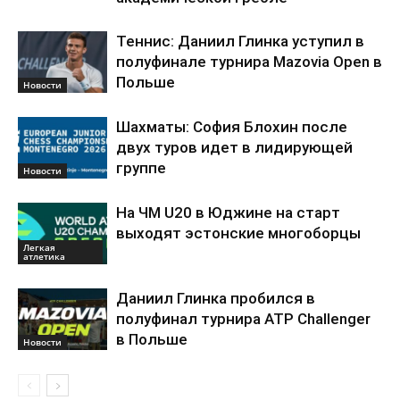
Теннис: Даниил Глинка уступил в
полуфинале турнира Mazovia Open в
Польше
Новости
Шахматы: София Блохин после
двух туров идет в лидирующей
группе
Новости
На ЧМ U20 в Юджине на старт
выходят эстонские многоборцы
Легкая
атлетика
Даниил Глинка пробился в
полуфинал турнира ATP Challenger
в Польше
Новости