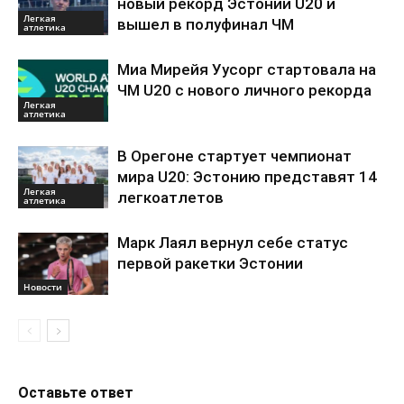
новый рекорд Эстонии U20 и
Легкая
вышел в полуфинал ЧМ
атлетика
Миа Мирейя Уусорг стартовала на
ЧМ U20 c нового личного рекорда
Легкая
атлетика
В Орегоне стартует чемпионат
мира U20: Эстонию представят 14
Легкая
легкоатлетов
атлетика
Марк Лаял вернул себе статус
первой ракетки Эстонии
Новости
Оставьте ответ