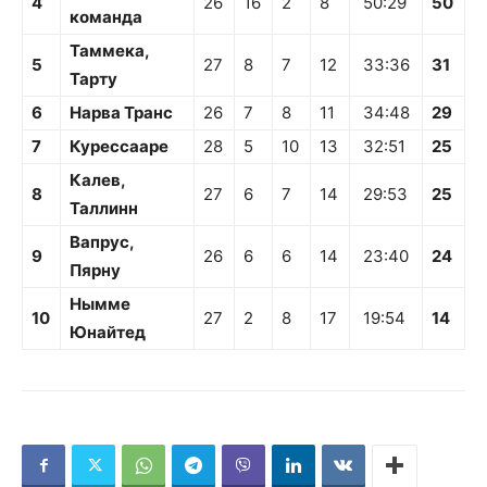
4
26
16
2
8
50:29
50
команда
Таммека,
5
27
8
7
12
33:36
31
Тарту
6
Нарва Транс
26
7
8
11
34:48
29
7
Курессааре
28
5
10
13
32:51
25
Калев,
8
27
6
7
14
29:53
25
Таллинн
Вапрус,
9
26
6
6
14
23:40
24
Пярну
Нымме
10
27
2
8
17
19:54
14
Юнайтед