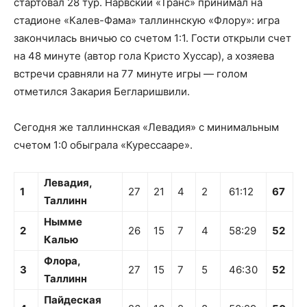
стартовал 28 тур. Нарвский «Транс» принимал на
стадионе «Калев-Фама» таллиннскую «Флору»: игра
закончилась вничью со счетом 1:1. Гости открыли счет
на 48 минуте (автор гола Кристо Хуссар), а хозяева
встречи сравняли на 77 минуте игры — голом
отметился Закария Бегларишвили.
Сегодня же таллиннская «Левадия» с минимальным
счетом 1:0 обыграла «Курессааре».
Левадия,
1
27
21
4
2
61:12
67
Таллинн
Нымме
2
26
15
7
4
58:29
52
Калью
Флора,
3
27
15
7
5
46:30
52
Таллинн
Пайдеская